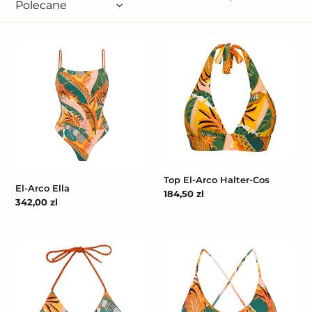
El-
Top
Arco
El-
Ella
Arco
Halter-
Cos
Top El-Arco Halter-Cos
El-Arco Ella
Cena
184,50 zl
Cena
342,00 zl
regularna
regularna
Top
Top
El-
El-
Arco
Arco
Tri-
Bralette
Rope