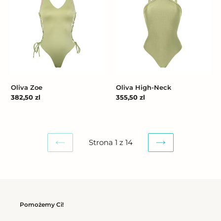
Neck
Oliva Zoe
Oliva High-Neck
Cena
382,50 zl
Cena
355,50 zl
regularna
regularna
Strona 1 z 14
POPRZEDNIA
NASTĘPNA
STRONA
STRONA
Pomożemy Ci!