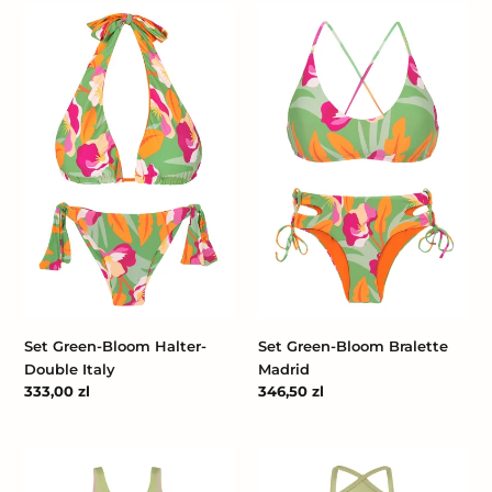
Set
Set
Green-
Green-
Bloom
Bloom
Halter-
Bralette
Double
Madrid
Italy
Set Green-Bloom Halter-
Set Green-Bloom Bralette
Double Italy
Madrid
Cena
333,00 zl
Cena
346,50 zl
regularna
regularna
Oliva
Oliva
Zoe
High-