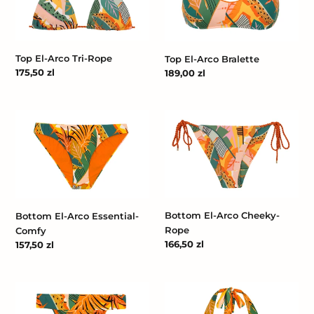
Top El-Arco Tri-Rope
Top El-Arco Bralette
Cena
175,50 zl
Cena
189,00 zl
regularna
regularna
Bottom
Bottom
El-
El-
Arco
Arco
Essential-
Cheeky-
Comfy
Rope
Bottom El-Arco Cheeky-
Bottom El-Arco Essential-
Rope
Comfy
Cena
166,50 zl
Cena
157,50 zl
regularna
regularna
Bottom
Set
El-
El-