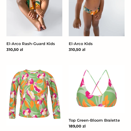
El-Arco Rash-Guard Kids
El-Arco Kids
Cena
310,50 zl
Cena
310,50 zl
regularna
regularna
Top
Top
Green-
Green-
Bloom
Bloom
Rash-
Bralette
Guard
Top Green-Bloom Bralette
Cena
189,00 zl