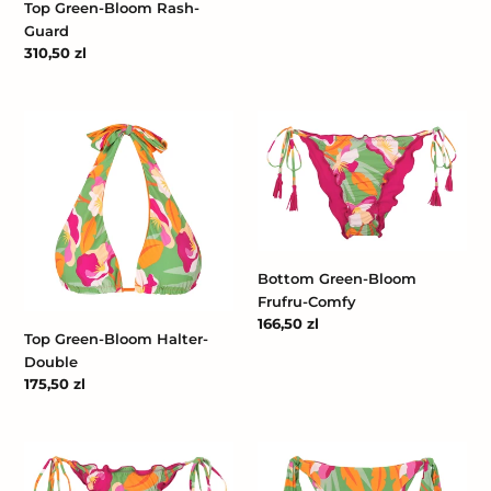
regularna
Top Green-Bloom Rash-
Guard
Cena
310,50 zl
regularna
Top
Bottom
Green-
Green-
Bloom
Bloom
Halter-
Frufru-
Double
Comfy
Bottom Green-Bloom
Frufru-Comfy
Cena
166,50 zl
Top Green-Bloom Halter-
regularna
Double
Cena
175,50 zl
regularna
Bottom
Bottom
Green-
Green-