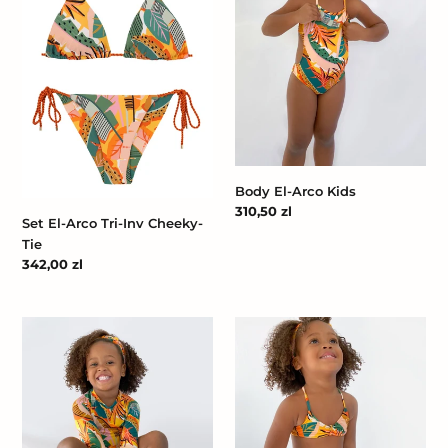
Inv
Cheeky-
Tie
Body El-Arco Kids
Cena
310,50 zl
Set El-Arco Tri-Inv Cheeky-
regularna
Tie
Cena
342,00 zl
regularna
El-
El-
Arco
Arco
Rash-
Kids
Guard
Kids