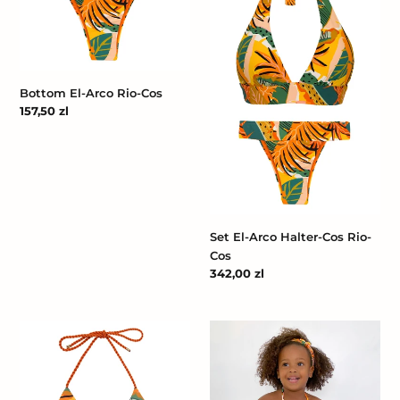
Arco
Arco
Rio-
Halter-
Cos
Cos
Rio-
Cos
Bottom El-Arco Rio-Cos
Cena
157,50 zl
regularna
Set El-Arco Halter-Cos Rio-
Cos
Cena
342,00 zl
regularna
Set
Body
El-
El-
Arco
Arco
Tri-
Kids