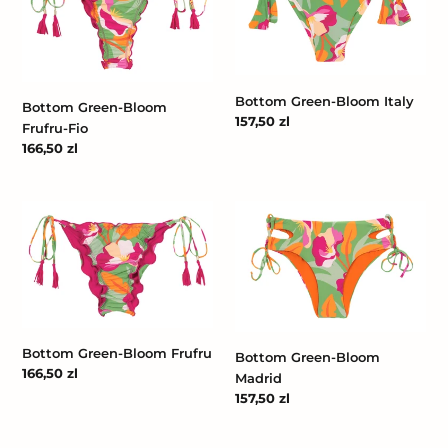
Bloom
Bloom
Frufru-
Italy
Fio
Bottom Green-Bloom Italy
Bottom Green-Bloom
Cena
157,50 zl
Frufru-Fio
regularna
Cena
166,50 zl
regularna
Bottom
Bottom
Green-
Green-
Bloom
Bloom
Frufru
Madrid
Bottom Green-Bloom Frufru
Bottom Green-Bloom
Cena
166,50 zl
Madrid
regularna
Cena
157,50 zl
regularna