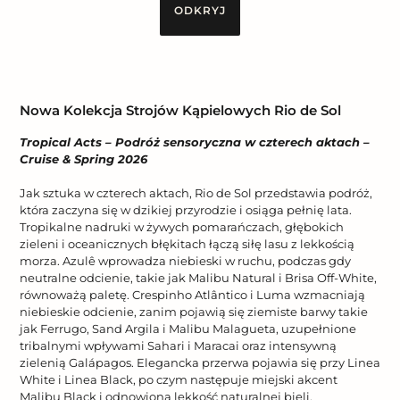
ODKRYJ
Nowa Kolekcja Strojów Kąpielowych Rio de Sol
Tropical Acts – Podróż sensoryczna w czterech aktach –
Cruise & Spring 2026
Jak sztuka w czterech aktach, Rio de Sol przedstawia podróż,
która zaczyna się w dzikiej przyrodzie i osiąga pełnię lata.
Tropikalne nadruki w żywych pomarańczach, głębokich
zieleni i oceanicznych błękitach łączą siłę lasu z lekkością
morza. Azulê wprowadza niebieski w ruchu, podczas gdy
neutralne odcienie, takie jak Malibu Natural i Brisa Off-White,
równoważą paletę. Crespinho Atlântico i Luma wzmacniają
niebieskie odcienie, zanim pojawią się ziemiste barwy takie
jak Ferrugo, Sand Argila i Malibu Malagueta, uzupełnione
tribalnymi wpływami Sahari i Maracai oraz intensywną
zielenią Galápagos. Elegancka przerwa pojawia się przy Linea
White i Linea Black, po czym następuje miejski akcent
Malibu Black i odnowiona lekkość naturalnej bieli.