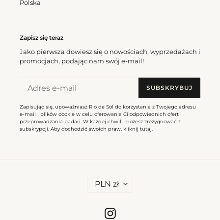
Polska
Zapisz się teraz
Jako pierwsza dowiesz się o nowościach, wyprzedażach i
promocjach, podając nam swój e-mail!
SUBSKRYBUJ
Zapisując się, upoważniasz Rio de Sol do korzystania z Twojego adresu
e-mail i plików cookie w celu oferowania Ci odpowiednich ofert i
przeprowadzania badań. W każdej chwili możesz zrezygnować z
subskrypcji. Aby dochodzić swoich praw, kliknij
tutaj
.
W
PLN zł
A
L
U
T
Instagram
A