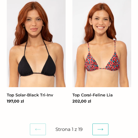
Top
Top
Solar-
Coral-
Black
Feline
Tri-
Lia
Inv
Top Solar-Black Tri-Inv
Top Coral-Feline Lia
Cena
197,00 zl
Cena
202,00 zl
regularna
regularna
Strona 1 z 19
POPRZEDNIA
NASTĘPNA