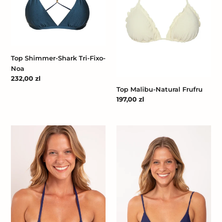
Noa
Top Shimmer-Shark Tri-Fixo-
Noa
Cena
232,00 zl
regularna
Top Malibu-Natural Frufru
Cena
197,00 zl
regularna
Top
Top
Touch-
Touch-
Marinho
Marinho
Tri-
Lia
Mini