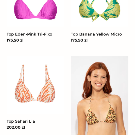
Fixo
Top Banana Yellow Micro
Top Eden-Pink Tri-Fixo
Cena
175,50 zl
Cena
175,50 zl
regularna
regularna
Top
Top
Sahari
Yellow-
Lia
Feline
Tri-
Inv
Top Sahari Lia
Cena
202,00 zl
regularna