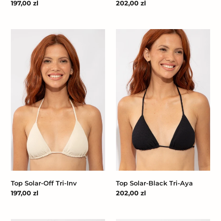
Cena
197,00 zl
Cena
202,00 zl
regularna
regularna
Top
Top
Solar-
Solar-
Off
Black
Tri-
Tri-
Inv
Aya
Top Solar-Off Tri-Inv
Top Solar-Black Tri-Aya
Cena
197,00 zl
Cena
202,00 zl
regularna
regularna