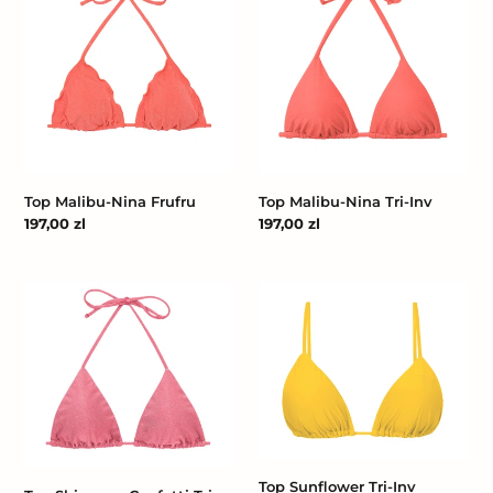
Nina
Nina
Frufru
Tri-
Inv
Top Malibu-Nina Frufru
Top Malibu-Nina Tri-Inv
Cena
197,00 zl
Cena
197,00 zl
regularna
regularna
Top
Top
Shimmer-
Sunflower
Confetti
Tri-
Tri-
Inv
Inv
Top Sunflower Tri-Inv