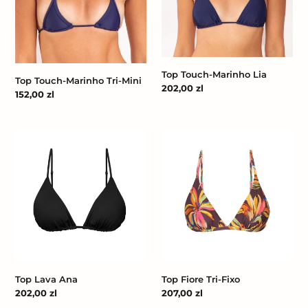
Top Touch-Marinho Lia
Top Touch-Marinho Tri-Mini
Cena
202,00 zl
Cena
152,00 zl
regularna
regularna
Top
Top
Lava
Fiore
Ana
Tri-
Fixo
Top Lava Ana
Top Fiore Tri-Fixo
Cena
202,00 zl
Cena
207,00 zl
regularna
regularna