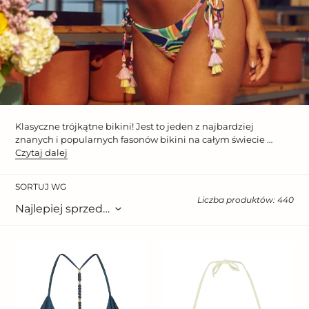
Klasyczne trójkątne bikini! Jest to jeden z najbardziej
znanych i popularnych fasonów bikini na całym świecie …
Czytaj dalej
SORTUJ WG
Liczba produktów: 440
Top
Top
Shimmer-
Malibu-
Shark
Natural
Tri-
Frufru
Fixo-