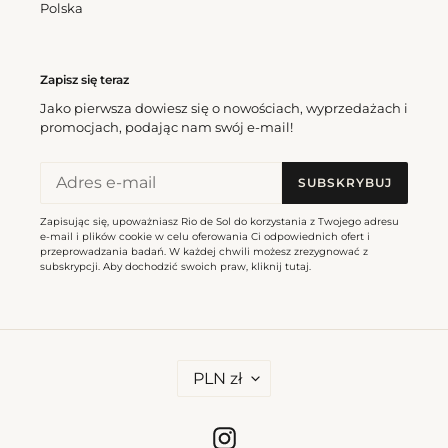
Polska
Zapisz się teraz
Jako pierwsza dowiesz się o nowościach, wyprzedażach i
promocjach, podając nam swój e-mail!
SUBSKRYBUJ
Zapisując się, upoważniasz Rio de Sol do korzystania z Twojego adresu
e-mail i plików cookie w celu oferowania Ci odpowiednich ofert i
przeprowadzania badań. W każdej chwili możesz zrezygnować z
subskrypcji. Aby dochodzić swoich praw, kliknij
tutaj
.
W
PLN zł
A
L
U
T
Instagram
A