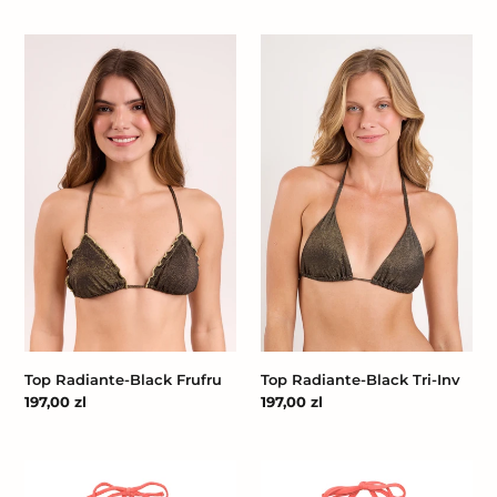
Top
Top
Radiante-
Radiante-
Black
Black
Frufru
Tri-
Inv
Top Radiante-Black Frufru
Top Radiante-Black Tri-Inv
Cena
197,00 zl
Cena
197,00 zl
regularna
regularna
Top
Top
Malibu-
Malibu-