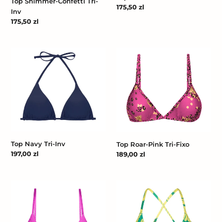
Top Shimmer-Confetti Tri-
Cena
175,50 zl
Inv
regularna
Cena
175,50 zl
regularna
Top
Top
Navy
Roar-
Tri-
Pink
Inv
Tri-
Fixo
Top Navy Tri-Inv
Top Roar-Pink Tri-Fixo
Cena
197,00 zl
Cena
189,00 zl
regularna
regularna
Top
Top
Eden-
Banana
Pink
Yellow
Tri-
Micro