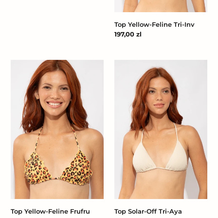
Top Yellow-Feline Tri-Inv
Cena
197,00 zl
regularna
Top
Top
Yellow-
Solar-
Feline
Off
Frufru
Tri-
Aya
Top Yellow-Feline Frufru
Top Solar-Off Tri-Aya