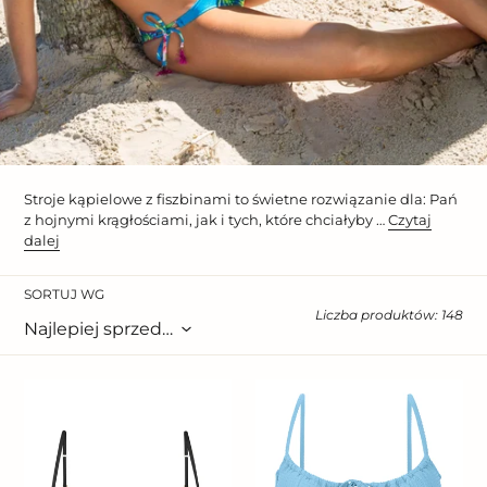
Stroje kąpielowe z fiszbinami to świetne rozwiązanie dla: Pań
z hojnymi krągłościami, jak i tych, które chciałyby …
Czytaj
dalej
SORTUJ WG
Liczba produktów: 148
Top
Top
Malibu-
Dots-
Black
Sky
Zaya
Balconet-
Tie