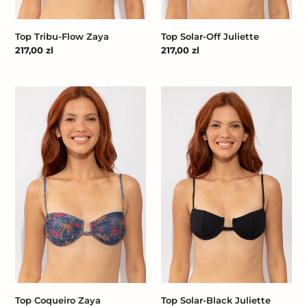
Top Tribu-Flow Zaya
Top Solar-Off Juliette
Cena
217,00 zl
Cena
217,00 zl
regularna
regularna
Top
Top
Coqueiro
Solar-
Zaya
Black
Juliette
Top Coqueiro Zaya
Top Solar-Black Juliette