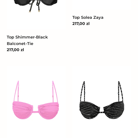
Top Solea Zaya
Cena
217,00 zl
regularna
Top Shimmer-Black
Balconet-Tie
Cena
217,00 zl
regularna
Top
Top
Crespinho-
Linea-
Rosa
Black
Zaya
Zaya