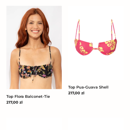
Top
Top
Flora
Pua-
Balconet-
Guava
Tie
Shell
Top Pua-Guava Shell
Cena
217,00 zl
Top Flora Balconet-Tie
regularna
Cena
217,00 zl
regularna
Top
Top
Shimmer-
Shimmer-