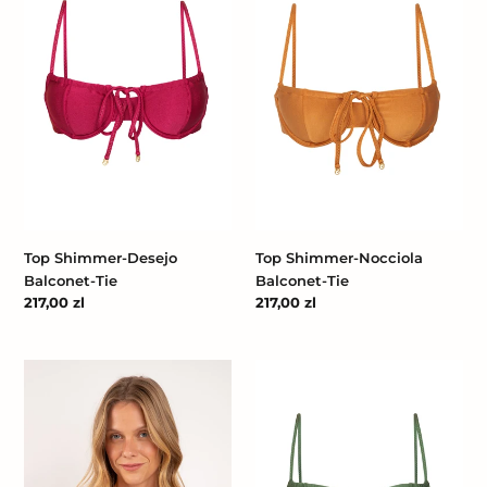
Desejo
Nocciola
Balconet-
Balconet-
Tie
Tie
Top Shimmer-Desejo
Top Shimmer-Nocciola
Balconet-Tie
Balconet-Tie
Cena
217,00 zl
Cena
217,00 zl
regularna
regularna
Top
Top
Shimmer-
Shimmer-
Shark
Croco
Balconet-
Balconet-
Tie
Tie