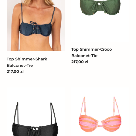
Top Shimmer-Croco
Balconet-Tie
Top Shimmer-Shark
Cena
217,00 zl
Balconet-Tie
regularna
Cena
217,00 zl
regularna
Top
Top
Shimmer-
Solea
Black
Zaya
Balconet-
Tie