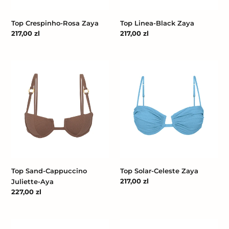
Top Crespinho-Rosa Zaya
Top Linea-Black Zaya
Cena
217,00 zl
Cena
217,00 zl
regularna
regularna
Top
Top
Sand-
Solar-
Cappuccino
Celeste
Juliette-
Zaya
Aya
Top Sand-Cappuccino
Top Solar-Celeste Zaya
Cena
217,00 zl
Juliette-Aya
regularna
Cena
227,00 zl
regularna
Top
Top