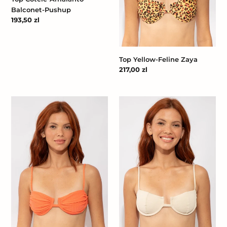
Balconet-Pushup
Cena
193,50 zl
regularna
Top Yellow-Feline Zaya
Cena
217,00 zl
regularna
Top
Top
Tribu-
Solar-
Flow
Off
Zaya
Juliette