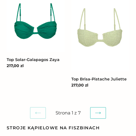
Solar-
Brisa-
Galapagos
Pistache
Zaya
Juliette
Top Solar-Galapagos Zaya
Cena
217,00 zl
regularna
Top Brisa-Pistache Juliette
Cena
217,00 zl
regularna
Strona 1 z 7
POPRZEDNIA
NASTĘPNA
STRONA
STRONA
STROJE KĄPIELOWE NA FISZBINACH