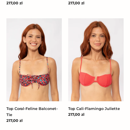
Cena
217,00 zl
Cena
217,00 zl
regularna
regularna
Top
Top
Coral-
Cali-
Feline
Flamingo
Balconet-
Juliette
Tie
Top Coral-Feline Balconet-
Top Cali-Flamingo Juliette
Cena
217,00 zl
Tie
regularna
Cena
217,00 zl
regularna