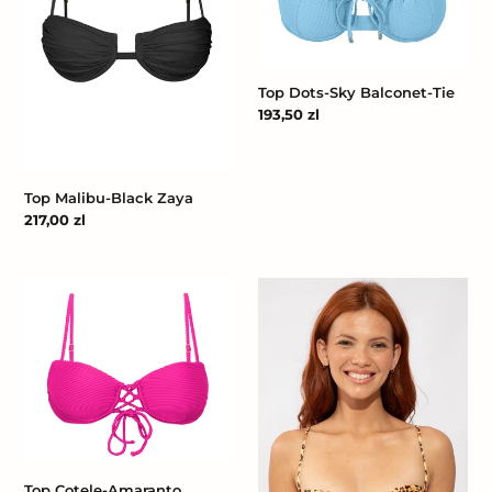
Top Dots-Sky Balconet-Tie
Cena
193,50 zl
regularna
Top Malibu-Black Zaya
Cena
217,00 zl
regularna
Top
Top
Cotele-
Yellow-
Amaranto
Feline
Balconet-
Zaya
Pushup
Top Cotele-Amaranto