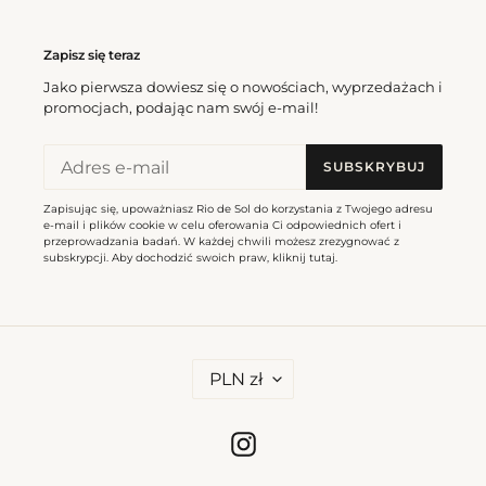
Zapisz się teraz
Jako pierwsza dowiesz się o nowościach, wyprzedażach i
promocjach, podając nam swój e-mail!
SUBSKRYBUJ
Zapisując się, upoważniasz Rio de Sol do korzystania z Twojego adresu
e-mail i plików cookie w celu oferowania Ci odpowiednich ofert i
przeprowadzania badań. W każdej chwili możesz zrezygnować z
subskrypcji. Aby dochodzić swoich praw, kliknij
tutaj
.
W
PLN zł
A
L
U
T
Instagram
A