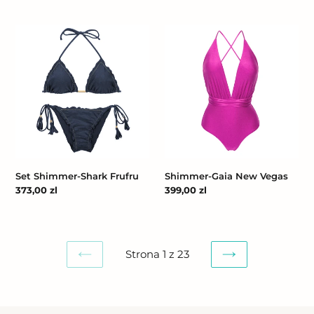
regularna
Set
Shimmer-
Shimmer-
Gaia
Shark
New
Frufru
Vegas
Set Shimmer-Shark Frufru
Shimmer-Gaia New Vegas
Cena
373,00 zl
Cena
399,00 zl
regularna
regularna
Strona 1 z 23
POPRZEDNIA
NASTĘPNA
STRONA
STRONA