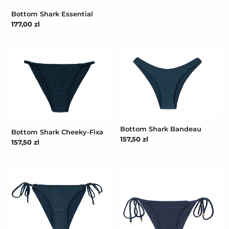
regularna
Bottom Shark Essential
Cena
177,00 zl
regularna
Bottom
Bottom
Shark
Shark
Cheeky-
Bandeau
Fixa
Bottom Shark Bandeau
Bottom Shark Cheeky-Fixa
Cena
157,50 zl
Cena
157,50 zl
regularna
regularna
Bottom
Bottom
Shark
Shark
Inv
Cheeky-
Comfort
Tie