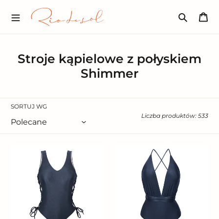
Przejdź
R
do
Ko
I
treści
O
Szukaj
D
E
S
Stroje kąpielowe z połyskiem
O
L
Shimmer
.
P
L
SORTUJ WG
Liczba produktów: 533
Shark
Shark
Zoe
New
Vegas