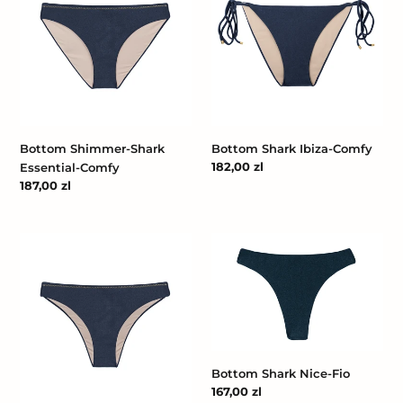
Essential-
Comfy
Comfy
Bottom Shimmer-Shark
Bottom Shark Ibiza-Comfy
Cena
182,00 zl
Essential-Comfy
regularna
Cena
187,00 zl
regularna
Bottom
Bottom
Shark
Shark
Essential
Nice-
Fio
Bottom Shark Nice-Fio
Cena
167,00 zl