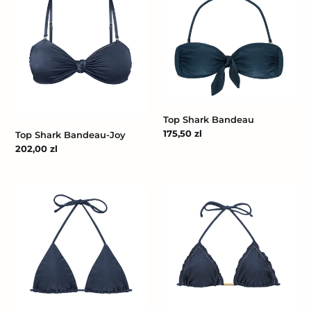
Shark
Shark
Bandeau-
Bandeau
Joy
Top Shark Bandeau
Cena
175,50 zl
Top Shark Bandeau-Joy
regularna
Cena
202,00 zl
regularna
Top
Top
Shark
Shimmer-
Tri-
Shark
Inv
Frufru