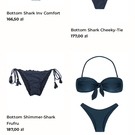
Bottom Shark Inv Comfort
Cena
166,50 zl
regularna
Bottom Shark Cheeky-Tie
Cena
177,00 zl
regularna
Bottom
Shark
Shimmer-
Bandeau
Shark
Frufru
Bottom Shimmer-Shark
Frufru
Cena
187,00 zl