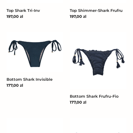
Top Shark Tri-Inv
Top Shimmer-Shark Frufru
Cena
197,00 zl
Cena
197,00 zl
regularna
regularna
Bottom
Bottom
Shark
Shark
Invisible
Frufru-
Fio
Bottom Shark Invisible
Cena
177,00 zl
regularna
Bottom Shark Frufru-Fio
Cena
177,00 zl
regularna
Bottom
Bottom
Shimmer-
Shark
Shark
Ibiza-