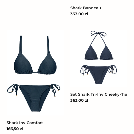
regularna
Shark Bandeau
Cena
333,00 zl
regularna
Shark
Set
Inv
Shark
Comfort
Tri-
Inv
Cheeky-
Tie
Set Shark Tri-Inv Cheeky-Tie
Cena
363,00 zl
regularna
Shark Inv Comfort
Cena
166,50 zl