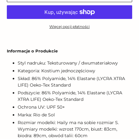
Więcej opcji płatności
Dodawanie
produktu
Informacje o Produkcie
do
koszyka
Styl nadruku: Teksturowany / dwumateriałowy
Kategoria: Kostium jednoczęściowy
Skład: 86% Polyamide, 14% Elastane (LYCRA XTRA
LIFE) Oeko-Tex Standard
Podszycie: 86% Polyamide, 14% Elastane (LYCRA
XTRA LIFE) Oeko-Tex Standard
Ochrona UV: UPF 50+
Marka: Rio de Sol
Rozmiar modelki: Haily ma na sobie rozmiar S.
Wymiary modelki: wzrost 170cm, biust: 83cm,
biodra: 89cm, obwód talii: 60cm