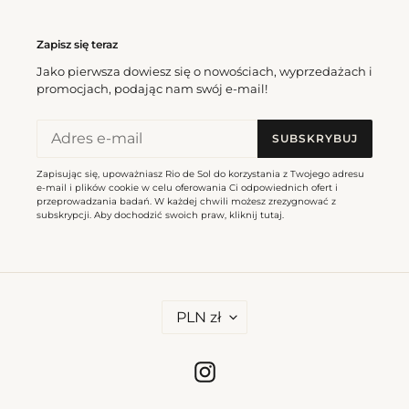
Zapisz się teraz
Jako pierwsza dowiesz się o nowościach, wyprzedażach i
promocjach, podając nam swój e-mail!
SUBSKRYBUJ
Zapisując się, upoważniasz Rio de Sol do korzystania z Twojego adresu
e-mail i plików cookie w celu oferowania Ci odpowiednich ofert i
przeprowadzania badań. W każdej chwili możesz zrezygnować z
subskrypcji. Aby dochodzić swoich praw, kliknij
tutaj
.
W
PLN zł
A
L
U
T
Instagram
A