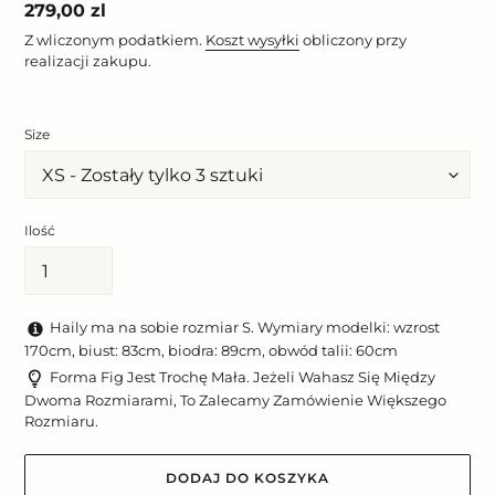
Cena
279,00 zl
regularna
Z wliczonym podatkiem.
Koszt wysyłki
obliczony przy
realizacji zakupu.
Size
Ilość
Haily ma na sobie rozmiar S. Wymiary modelki: wzrost
170cm, biust: 83cm, biodra: 89cm, obwód talii: 60cm
Forma Fig Jest Trochę Mała. Jeżeli Wahasz Się Między
Dwoma Rozmiarami, To Zalecamy Zamówienie Większego
Rozmiaru.
DODAJ DO KOSZYKA