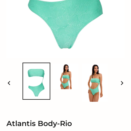
POPRZEDNI
NAST
SLAJD
SLAJ
Atlantis Body-Rio