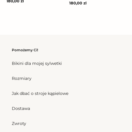
Cena
180,00 zl
Cena
180,00 zl
regularna
regularna
Pomożemy Ci!
Bikini dla mojej sylwetki
Rozmiary
Jak dbać o stroje kąpielowe
Dostawa
Zwroty