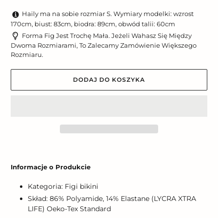
Haily ma na sobie rozmiar S. Wymiary modelki: wzrost
170cm, biust: 83cm, biodra: 89cm, obwód talii: 60cm
Forma Fig Jest Trochę Mała. Jeżeli Wahasz Się Między
Dwoma Rozmiarami, To Zalecamy Zamówienie Większego
Rozmiaru.
DODAJ DO KOSZYKA
Dodawanie
produktu
Informacje o Produkcie
do
koszyka
Kategoria: Figi bikini
Skład: 86% Polyamide, 14% Elastane (LYCRA XTRA
LIFE) Oeko-Tex Standard