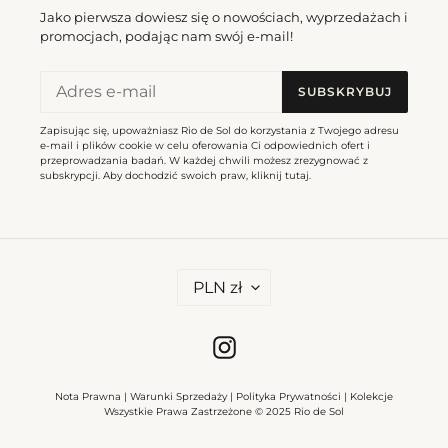
Jako pierwsza dowiesz się o nowościach, wyprzedażach i
promocjach, podając nam swój e-mail!
SUBSKRYBUJ
Zapisując się, upoważniasz Rio de Sol do korzystania z Twojego adresu
e-mail i plików cookie w celu oferowania Ci odpowiednich ofert i
przeprowadzania badań. W każdej chwili możesz zrezygnować z
subskrypcji. Aby dochodzić swoich praw, kliknij
tutaj
.
W
PLN zł
A
L
U
T
Instagram
A
Nota Prawna
|
Warunki Sprzedaży
|
Polityka Prywatności
|
Kolekcje
Wszystkie Prawa Zastrzeżone © 2025 Rio de Sol