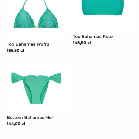
Top Bahamas Reto
Cena
148,50 zl
Top Bahamas Frufru
regularna
Cena
166,50 zl
regularna
Bottom
Bahamas
Mel
Bottom Bahamas Mel
Cena
144,00 zl
regularna