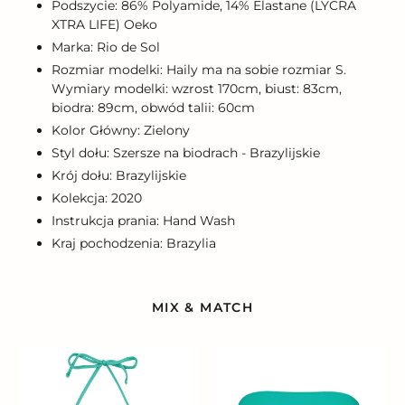
Podszycie: 86% Polyamide, 14% Elastane (LYCRA
XTRA LIFE) Oeko
Marka: Rio de Sol
Rozmiar modelki: Haily ma na sobie rozmiar S.
Wymiary modelki: wzrost 170cm, biust: 83cm,
biodra: 89cm, obwód talii: 60cm
Kolor Główny: Zielony
Styl dołu: Szersze na biodrach - Brazylijskie
Krój dołu: Brazylijskie
Kolekcja: 2020
Instrukcja prania: Hand Wash
Kraj pochodzenia: Brazylia
MIX & MATCH
Top
Top
Bahamas
Bahamas
Frufru
Reto