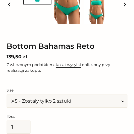
POPRZEDNI
NAST
SLAJD
SLAJ
Bottom Bahamas Reto
Cena
139,50 zl
regularna
Z wliczonym podatkiem.
Koszt wysyłki
obliczony przy
realizacji zakupu.
Size
Ilość