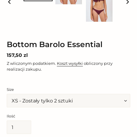
POPRZEDNI
NAST
SLAJD
SLAJ
Bottom Barolo Essential
Cena
157,50 zl
regularna
Z wliczonym podatkiem.
Koszt wysyłki
obliczony przy
realizacji zakupu.
Size
Ilość