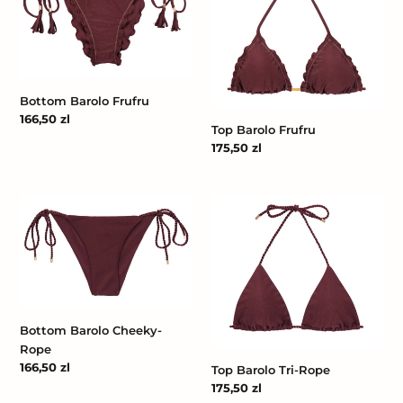
Frufru
Frufru
Bottom Barolo Frufru
Cena
166,50 zl
Top Barolo Frufru
regularna
Cena
175,50 zl
regularna
Bottom
Top
Barolo
Barolo
Cheeky-
Tri-
Rope
Rope
Bottom Barolo Cheeky-
Rope
Cena
166,50 zl
Top Barolo Tri-Rope
regularna
Cena
175,50 zl