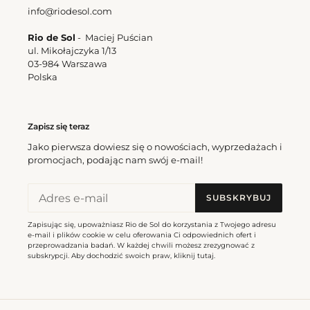
info@riodesol.com
Top Barolo Tri-Fixo
Cena
184,50 zl
Barolo Zoe
Rio de Sol
- Maciej Puścian
regularna
Cena
382,50 zl
ul. Mikołajczyka 1/13
regularna
03-984 Warszawa
Polska
Barolo
High-
Neck
Zapisz się teraz
Jako pierwsza dowiesz się o nowościach, wyprzedażach i
promocjach, podając nam swój e-mail!
SUBSKRYBUJ
Zapisując się, upoważniasz Rio de Sol do korzystania z Twojego adresu
Barolo High-Neck
e-mail i plików cookie w celu oferowania Ci odpowiednich ofert i
Cena
355,50 zl
przeprowadzania badań. W każdej chwili możesz zrezygnować z
subskrypcji. Aby dochodzić swoich praw, kliknij
tutaj
.
regularna