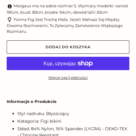
Margaux ma na sobie rozmiar S. Wymiary modelki: wzrost
181cm, biust: 83cm, biodra: 94cm, obwód talii: 65cm
Forma Fig Jest Trochę Mała. Jeżeli Wahasz Się Między
Dwoma Rozmiarami, To Zalecamy Zamówienie Większego
Rozmiaru.
DODAJ DO KOSZYKA
Więcej opcji płatności
Dodawanie
produktu
Informacje o Produkcie
do
koszyka
Styl nadruku: Błyszczący
Kategoria: Figi bikini
Skład: 84% Nylon, 16% Spandex (LYCRA) - OEKO-TEX
- Chlorine Resistant