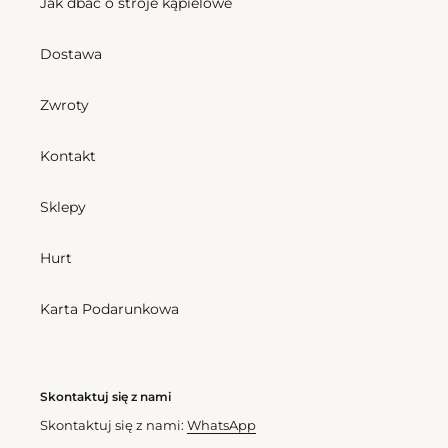
Jak dbać o stroje kąpielowe
Top
Bottom
Barolo
Barolo
Dostawa
Bandeau-
California
Reto
Zwroty
Kontakt
Bottom Barolo California
Cena
157,50 zl
Top Barolo Bandeau-Reto
Sklepy
regularna
Cena
180,00 zl
regularna
Hurt
Top
Barolo
Barolo
Zoe
Karta Podarunkowa
Tri-
Fixo
Skontaktuj się z nami
Skontaktuj się z nami:
WhatsApp