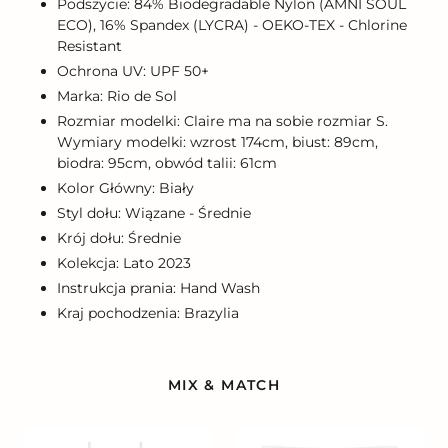
Podszycie: 84% Biodegradable Nylon (AMNI SOUL
ECO), 16% Spandex (LYCRA) - OEKO-TEX - Chlorine
Resistant
Ochrona UV: UPF 50+
Marka: Rio de Sol
Rozmiar modelki: Claire ma na sobie rozmiar S.
Wymiary modelki: wzrost 174cm, biust: 89cm,
biodra: 95cm, obwód talii: 61cm
Kolor Główny: Biały
Styl dołu: Wiązane - Średnie
Krój dołu: Średnie
Kolekcja: Lato 2023
Instrukcja prania: Hand Wash
Kraj pochodzenia: Brazylia
MIX & MATCH
Bora-
Bottom