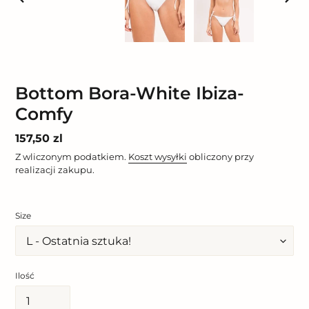
POPRZEDNI
NAST
SLAJD
SLAJ
Bottom Bora-White Ibiza-
Comfy
Cena
157,50 zl
regularna
Z wliczonym podatkiem.
Koszt wysyłki
obliczony przy
realizacji zakupu.
Size
Ilość