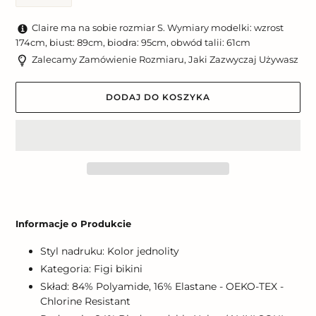
Claire ma na sobie rozmiar S. Wymiary modelki: wzrost
174cm, biust: 89cm, biodra: 95cm, obwód talii: 61cm
Zalecamy Zamówienie Rozmiaru, Jaki Zazwyczaj Używasz
DODAJ DO KOSZYKA
Dodawanie
produktu
Informacje o Produkcie
do
koszyka
Styl nadruku: Kolor jednolity
Kategoria: Figi bikini
Skład: 84% Polyamide, 16% Elastane - OEKO-TEX -
Chlorine Resistant