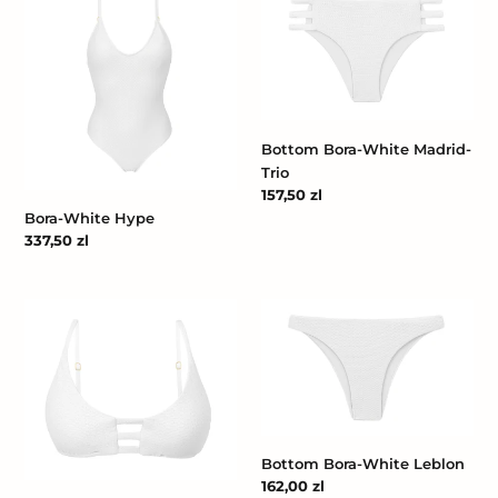
White
Bora-
Hype
White
Madrid-
Trio
Bottom Bora-White Madrid-
Trio
Cena
157,50 zl
regularna
Bora-White Hype
Cena
337,50 zl
regularna
Top
Bottom
Bora-
Bora-
White
White
Bra-
Leblon
Trio
Bottom Bora-White Leblon
Cena
162,00 zl