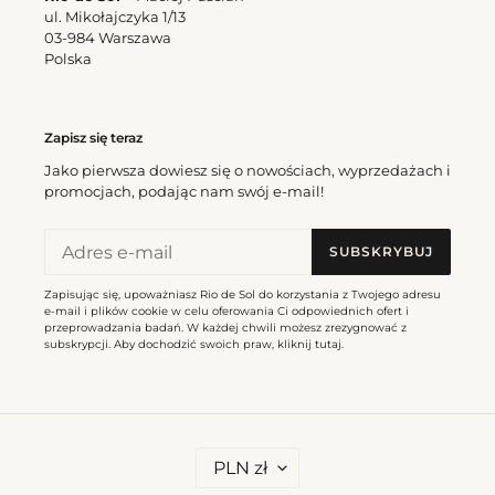
ul. Mikołajczyka 1/13
03-984 Warszawa
Polska
Cashew Kids
Cena
310,50 zl
regularna
Zapisz się teraz
Jako pierwsza dowiesz się o nowościach, wyprzedażach i
promocjach, podając nam swój e-mail!
SUBSKRYBUJ
Zapisując się, upoważniasz Rio de Sol do korzystania z Twojego adresu
e-mail i plików cookie w celu oferowania Ci odpowiednich ofert i
przeprowadzania badań. W każdej chwili możesz zrezygnować z
subskrypcji. Aby dochodzić swoich praw, kliknij
tutaj
.
W
PLN zł
A
L