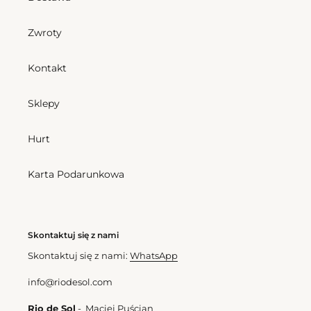
Top
Bottom
Cashew
Cashew
Balconet-
Mini-
Zwroty
Tie
Duo
Kontakt
Bottom Cashew Mini-Duo
Sklepy
Cena
162,00 zl
Top Cashew Balconet-Tie
regularna
Hurt
Cena
193,50 zl
regularna
Karta Podarunkowa
Cashew
Kids
Skontaktuj się z nami
Skontaktuj się z nami:
WhatsApp
info@riodesol.com
Rio de Sol
- Maciej Puścian