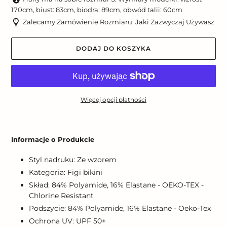
170cm, biust: 83cm, biodra: 89cm, obwód talii: 60cm
Zalecamy Zamówienie Rozmiaru, Jaki Zazwyczaj Używasz
DODAJ DO KOSZYKA
Więcej opcji płatności
Dodawanie
produktu
Informacje o Produkcie
do
koszyka
Styl nadruku: Ze wzorem
Kategoria: Figi bikini
Skład: 84% Polyamide, 16% Elastane - OEKO-TEX -
Chlorine Resistant
Podszycie: 84% Polyamide, 16% Elastane - Oeko-Tex
Ochrona UV: UPF 50+