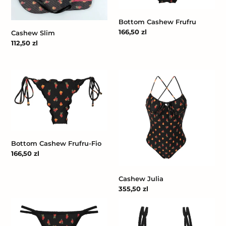
Bottom Cashew Frufru
Cena
166,50 zl
Cashew Slim
regularna
Cena
112,50 zl
regularna
Bottom
Cashew
Cashew
Julia
Frufru-
Fio
Bottom Cashew Frufru-Fio
Cena
166,50 zl
regularna
Cashew Julia
Cena
355,50 zl
regularna
Bottom
Top
Cashew
Cashew
Rio-
Tri-