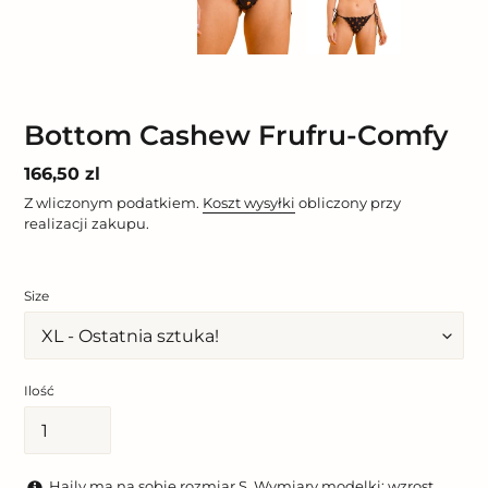
POPRZEDNI
NAST
SLAJD
SLAJ
Bottom Cashew Frufru-Comfy
Cena
166,50 zl
regularna
Z wliczonym podatkiem.
Koszt wysyłki
obliczony przy
realizacji zakupu.
Size
Ilość
Haily ma na sobie rozmiar S. Wymiary modelki: wzrost