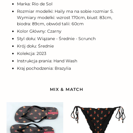
Marka: Rio de Sol
Rozmiar modelki: Haily ma na sobie rozmiar S.
Wymiary modelki: wzrost 170cm, biust: 83cm,
biodra: 89cm, obwód talii: 60cm
Kolor Główny: Czarny
Styl dołu: Wiązane - Średnie - Scrunch
Krój dołu: Średnie
Kolekcja: 2023
Instrukcja prania: Hand Wash
Kraj pochodzenia: Brazylia
MIX & MATCH
Cashew
Bottom
Slim
Cashew
Frufru