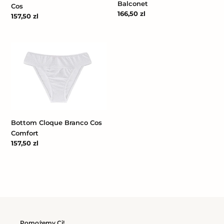
Balconet
Cos
Cena
166,50 zl
Cena
157,50 zl
regularna
regularna
Bottom
Cloque
Branco
Cos
Comfort
Bottom Cloque Branco Cos
Comfort
Cena
157,50 zl
regularna
Pomożemy Ci!