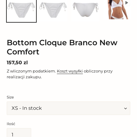
Bottom Cloque Branco New
Comfort
Cena
157,50 zl
regularna
Z wliczonym podatkiem.
Koszt wysyłki
obliczony przy
realizacji zakupu.
Size
Ilość