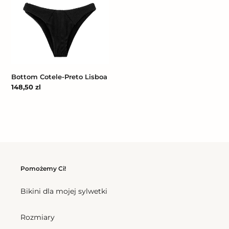
Cotele-
Preto
Lisboa
Bottom Cotele-Preto Lisboa
Cena
148,50 zl
regularna
Pomożemy Ci!
Bikini dla mojej sylwetki
Rozmiary