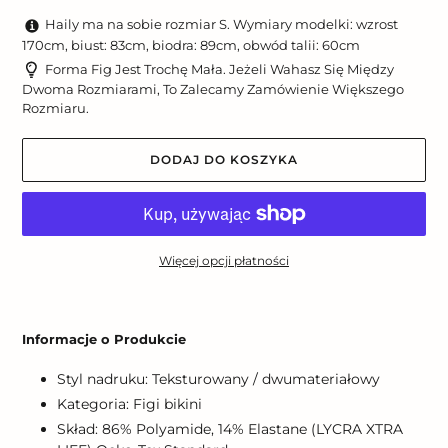
Haily ma na sobie rozmiar S. Wymiary modelki: wzrost
170cm, biust: 83cm, biodra: 89cm, obwód talii: 60cm
Forma Fig Jest Trochę Mała. Jeżeli Wahasz Się Między
Dwoma Rozmiarami, To Zalecamy Zamówienie Większego
Rozmiaru.
DODAJ DO KOSZYKA
Więcej opcji płatności
Dodawanie
produktu
Informacje o Produkcie
do
koszyka
Styl nadruku: Teksturowany / dwumateriałowy
Kategoria: Figi bikini
Skład: 86% Polyamide, 14% Elastane (LYCRA XTRA