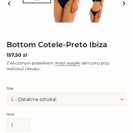
POPRZEDNI
NAST
SLAJD
SLAJ
Bottom Cotele-Preto Ibiza
Cena
157,50 zl
regularna
Z wliczonym podatkiem.
Koszt wysyłki
obliczony przy
realizacji zakupu.
Size
Ilość