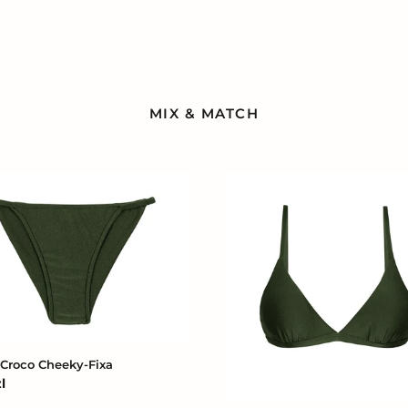
MIX & MATCH
Top
Croco
Tri-
Fixo
Croco Cheeky-Fixa
l
na