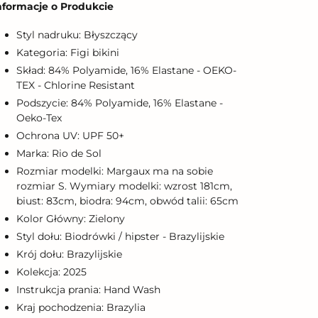
nformacje o Produkcie
o
oszyka
Styl nadruku: Błyszczący
Kategoria: Figi bikini
Skład: 84% Polyamide, 16% Elastane - OEKO-
TEX - Chlorine Resistant
Podszycie: 84% Polyamide, 16% Elastane -
Oeko-Tex
Ochrona UV: UPF 50+
Marka: Rio de Sol
Rozmiar modelki: Margaux ma na sobie
rozmiar S. Wymiary modelki: wzrost 181cm,
biust: 83cm, biodra: 94cm, obwód talii: 65cm
Kolor Główny: Zielony
Styl dołu: Biodrówki / hipster - Brazylijskie
Krój dołu: Brazylijskie
Kolekcja: 2025
Instrukcja prania: Hand Wash
Kraj pochodzenia: Brazylia