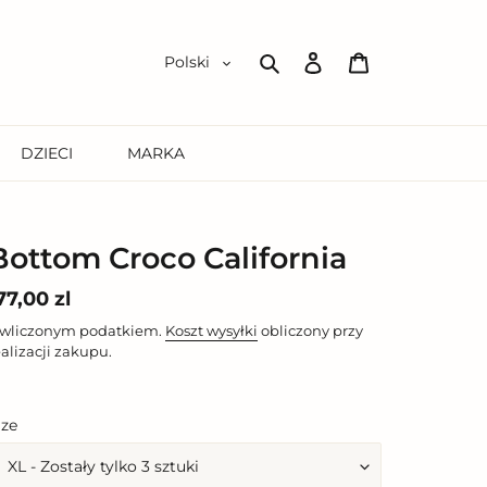
Zaloguj
Koszyk
Polski
się
Szukaj
DZIECI
MARKA
Bottom Croco California
ena
77,00 zl
egularna
 wliczonym podatkiem.
Koszt wysyłki
obliczony przy
ealizacji zakupu.
ize