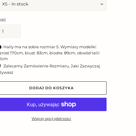
lość
Haily ma na sobie rozmiar S. Wymiary modelki:
zrost 170cm, biust: 83cm, biodra: 89cm, obwód talii:
0cm
Zalecamy Zamówienie Rozmiaru, Jaki Zazwyczaj
żywasz
DODAJ DO KOSZYKA
Więcej opcji płatności
odawanie