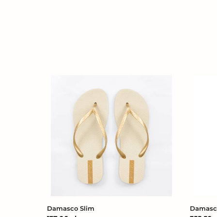
Damasco
Damas
Slim
High-
Neck
Damasco Slim
Damasc