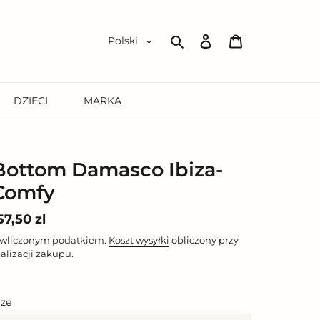
Zaloguj
Koszyk
Polski
się
Szukaj
DZIECI
MARKA
Bottom Damasco Ibiza-
Comfy
ena
57,50 zl
egularna
 wliczonym podatkiem.
Koszt wysyłki
obliczony przy
ealizacji zakupu.
ize