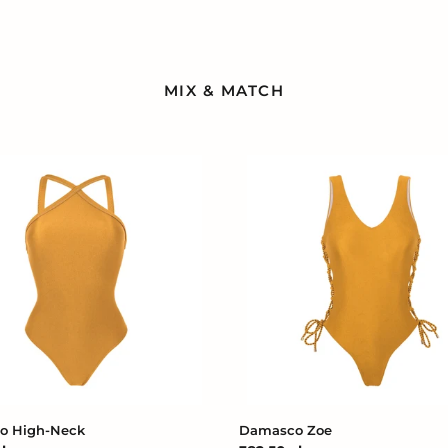
MIX & MATCH
co
Damasco
Zoe
o High-Neck
Damasco Zoe