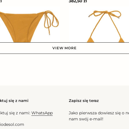
l
Cena
382,50 zl
na
regularna
Top
co
Damasco
Tri-
Rope
VIEW MORE
 Damasco Cheeky-Rope
l
na
Top Damasco Tri-Rope
Cena
175,50 zl
regularna
ktuj się z nami
Zapisz się teraz
Bottom
co
Damasco
ktuj się z nami:
WhatsApp
Jako pierwsza dowiesz się o 
Frufru-
nam swój e-mail!
Fio
iodesol.com