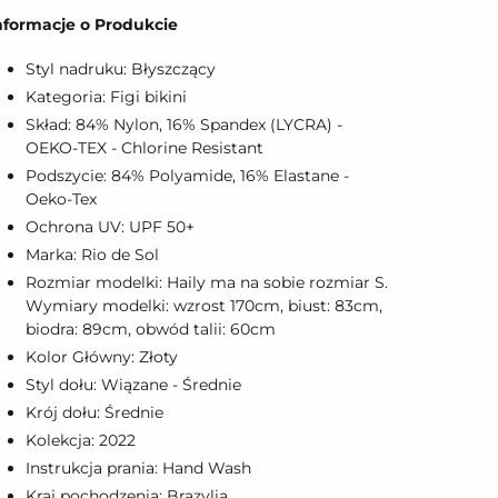
roduktu
nformacje o Produkcie
o
oszyka
Styl nadruku: Błyszczący
Kategoria: Figi bikini
Skład: 84% Nylon, 16% Spandex (LYCRA) -
OEKO-TEX - Chlorine Resistant
Podszycie: 84% Polyamide, 16% Elastane -
Oeko-Tex
Ochrona UV: UPF 50+
Marka: Rio de Sol
Rozmiar modelki: Haily ma na sobie rozmiar S.
Wymiary modelki: wzrost 170cm, biust: 83cm,
biodra: 89cm, obwód talii: 60cm
Kolor Główny: Złoty
Styl dołu: Wiązane - Średnie
Krój dołu: Średnie
Kolekcja: 2022
Instrukcja prania: Hand Wash
Kraj pochodzenia: Brazylia