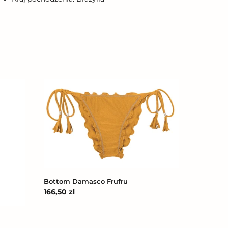
Bottom
Damasco
Frufru
Bottom Damasco Frufru
Cena
166,50 zl
regularna