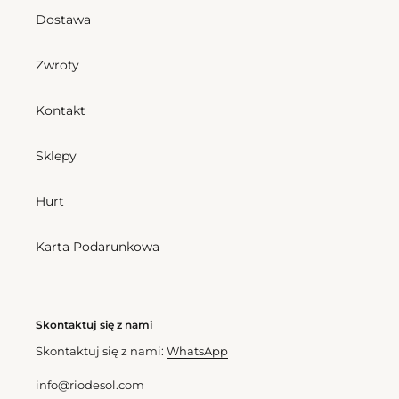
Cena
175,50 zl
Dostawa
regularna
Zwroty
Top
Dots-
Dots-
Sky
Sky
Julia
Kontakt
Balconet-
Tie
Sklepy
Hurt
Top Dots-Sky Balconet-Tie
Cena
193,50 zl
Karta Podarunkowa
Dots-Sky Julia
regularna
Cena
355,50 zl
regularna
Skontaktuj się z nami
Skontaktuj się z nami:
WhatsApp
info@riodesol.com