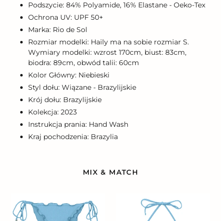
Podszycie: 84% Polyamide, 16% Elastane - Oeko-Tex
Ochrona UV: UPF 50+
Marka: Rio de Sol
Rozmiar modelki: Haily ma na sobie rozmiar S.
Wymiary modelki: wzrost 170cm, biust: 83cm,
biodra: 89cm, obwód talii: 60cm
Kolor Główny: Niebieski
Styl dołu: Wiązane - Brazylijskie
Krój dołu: Brazylijskie
Kolekcja: 2023
Instrukcja prania: Hand Wash
Kraj pochodzenia: Brazylia
MIX & MATCH
Bottom
Top
Dots-
Dots-
Sky
Sky