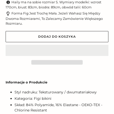
Haily ma na sobie rozmiar S. Wymiary modelki: wzrost
170cm, biust: 83cm, biodra: 89cm, obwód talii: 60cm
Forma Fig Jest Trochę Mała. Jeżeli Wahasz Się Między
Dwoma Rozmiarami, To Zalecamy Zamówienie Większego
Rozmiaru.
DODAJ DO KOSZYKA
Dodawanie
produktu
Informacje o Produkcie
do
koszyka
Styl nadruku: Teksturowany / dwumateriałowy
Kategoria: Figi bikini
Skład: 84% Polyamide, 16% Elastane - OEKO-TEX -
Chlorine Resistant