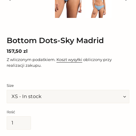
POPRZEDNI
NAST
SLAJD
SLAJ
Bottom Dots-Sky Madrid
Cena
157,50 zl
regularna
Z wliczonym podatkiem.
Koszt wysyłki
obliczony przy
realizacji zakupu.
Size
Ilość