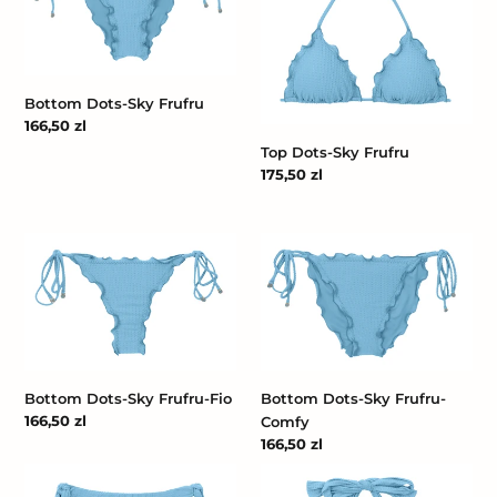
Frufru
Frufru
Bottom Dots-Sky Frufru
Cena
166,50 zl
regularna
Top Dots-Sky Frufru
Cena
175,50 zl
regularna
Bottom
Bottom
Dots-
Dots-
Sky
Sky
Frufru-
Frufru-
Fio
Comfy
Bottom Dots-Sky Frufru-Fio
Bottom Dots-Sky Frufru-
Cena
166,50 zl
Comfy
regularna
Cena
166,50 zl
regularna
Bottom
Top
Dots-
Dots-