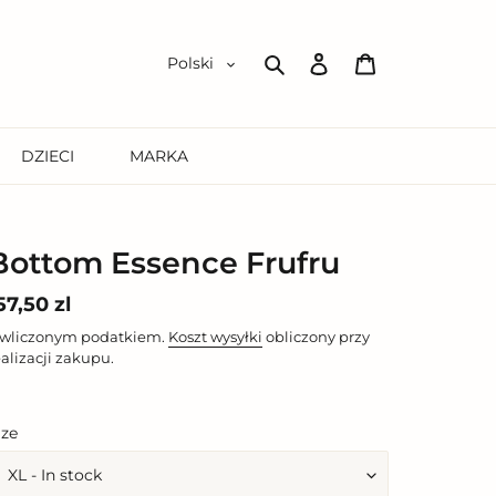
Zaloguj
Koszyk
Polski
się
Szukaj
DZIECI
MARKA
Bottom Essence Frufru
ena
57,50 zl
egularna
 wliczonym podatkiem.
Koszt wysyłki
obliczony przy
ealizacji zakupu.
ize