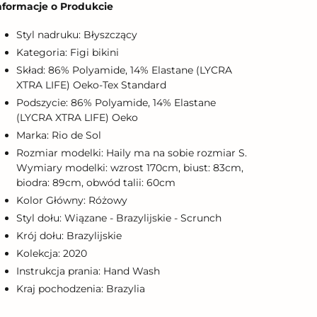
nformacje o Produkcie
o
oszyka
Styl nadruku: Błyszczący
Kategoria: Figi bikini
Skład: 86% Polyamide, 14% Elastane (LYCRA
XTRA LIFE) Oeko-Tex Standard
Podszycie: 86% Polyamide, 14% Elastane
(LYCRA XTRA LIFE) Oeko
Marka: Rio de Sol
Rozmiar modelki: Haily ma na sobie rozmiar S.
Wymiary modelki: wzrost 170cm, biust: 83cm,
biodra: 89cm, obwód talii: 60cm
Kolor Główny: Różowy
Styl dołu: Wiązane - Brazylijskie - Scrunch
Krój dołu: Brazylijskie
Kolekcja: 2020
Instrukcja prania: Hand Wash
Kraj pochodzenia: Brazylia