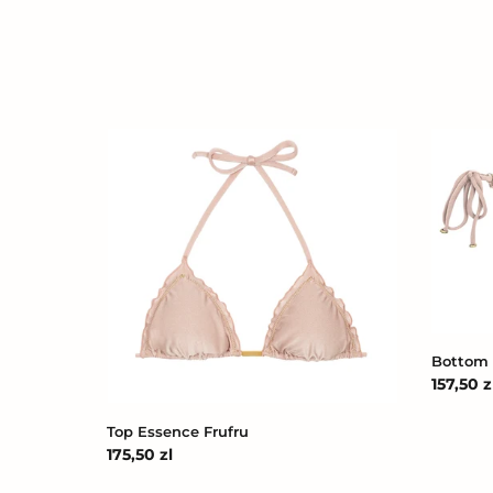
Top
Bottom
Essence
Essence
Frufru
Invisible
Bottom 
Cena
157,50 z
regular
Top Essence Frufru
Cena
175,50 zl
regularna