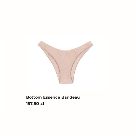
Bottom
Essence
Bandeau
Bottom Essence Bandeau
Cena
157,50 zl
regularna