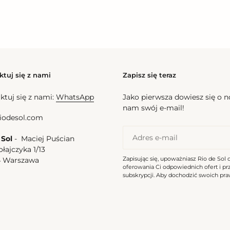
ktuj się z nami
Zapisz się teraz
ktuj się z nami:
WhatsApp
Jako pierwsza dowiesz się o 
nam swój e-mail!
iodesol.com
 Sol
- Maciej Puścian
ołajczyka 1/13
Zapisując się, upoważniasz Rio de Sol 
4 Warszawa
oferowania Ci odpowiednich ofert i p
a
subskrypcji. Aby dochodzić swoich praw