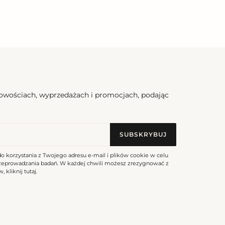
nowościach, wyprzedażach i promocjach, podając
SUBSKRYBUJ
do korzystania z Twojego adresu e-mail i plików cookie w celu
rzeprowadzania badań. W każdej chwili możesz zrezygnować z
, kliknij
tutaj
.