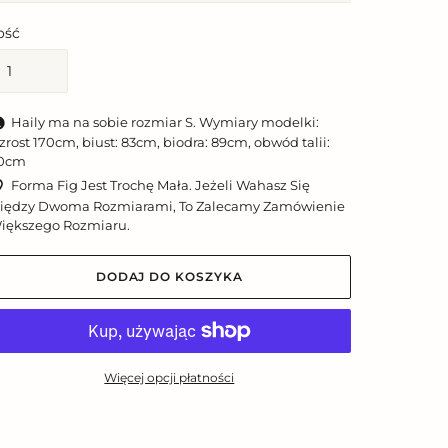
lość
Haily ma na sobie rozmiar S. Wymiary modelki:
zrost 170cm, biust: 83cm, biodra: 89cm, obwód talii:
0cm
Forma Fig Jest Trochę Mała. Jeżeli Wahasz Się
iędzy Dwoma Rozmiarami, To Zalecamy Zamówienie
iększego Rozmiaru.
DODAJ DO KOSZYKA
Więcej opcji płatności
odawanie
roduktu