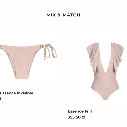
MIX & MATCH
Essence
Frill
Essence Invisible
l
na
Essence Frill
Cena
355,50 zl
regularna