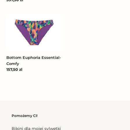
regularna
Bottom
Euphoria
Essential-
Comfy
Bottom Euphoria Essential-
Comfy
Cena
157,50 zl
regularna
Pomożemy Ci!
Bikini dla mojej sylwetki