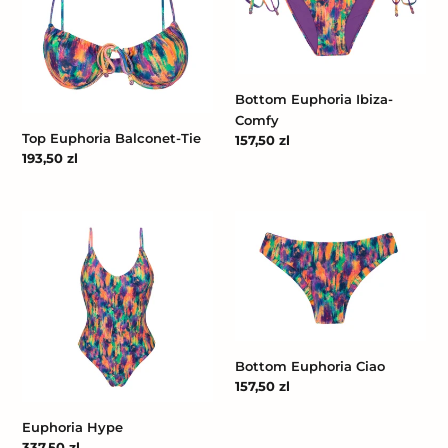
Balconet-
Ibiza-
Tie
Comfy
Bottom Euphoria Ibiza-
Comfy
Top Euphoria Balconet-Tie
Cena
157,50 zl
Cena
193,50 zl
regularna
regularna
Euphoria
Bottom
Hype
Euphoria
Ciao
Bottom Euphoria Ciao
Cena
157,50 zl
regularna
Euphoria Hype
Cena
337,50 zl