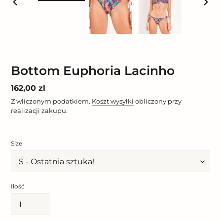
POPRZEDNI
NAST
SLAJD
SLAJ
Bottom Euphoria Lacinho
Cena
162,00 zl
regularna
Z wliczonym podatkiem.
Koszt wysyłki
obliczony przy
realizacji zakupu.
Size
Ilość