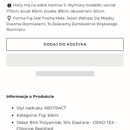
Haily ma na sobie rozmiar S. Wymiary modelki: wzrost
170cm, biust: 83cm, biodra: 89cm, obwód talii: 60cm
Forma Fig Jest Trochę Mała. Jeżeli Wahasz Się Między
Dwoma Rozmiarami, To Zalecamy Zamówienie Większego
Rozmiaru.
DODAJ DO KOSZYKA
Dodawanie
produktu
Informacje o Produkcie
do
koszyka
Styl nadruku: ABSTRACT
Kategoria: Figi bikini
Skład: 84% Polyamide, 16% Elastane - OEKO-TEX -
Chlorine Resistant