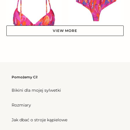
Balconet-
Ciao
Inv
VIEW MORE
Bottom Flavors Ciao
Cena
157,50 zl
regularna
Top Flavors Balconet-Inv
Cena
193,50 zl
regularna
Flavors
Flavors
Zoe
Chemise
Pomożemy Ci!
Bikini dla mojej sylwetki
Rozmiary
Jak dbać o stroje kąpielowe
Flavors Zoe