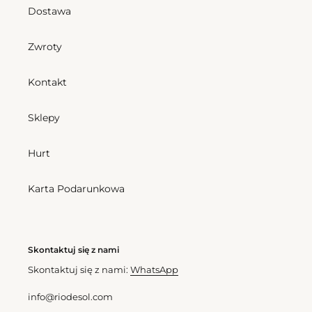
Dostawa
Cena
382,50 zl
regularna
Flavors Chemise
Zwroty
Cena
445,50 zl
regularna
Kontakt
Flavors
Body
Wide
Flavors
Sklepy
Pants
Kids
Hurt
Karta Podarunkowa
Skontaktuj się z nami
Skontaktuj się z nami:
WhatsApp
Flavors Wide Pants
Body Flavors Kids
Cena
540,00 zl
Cena
310,50 zl
info@riodesol.com
regularna
regularna