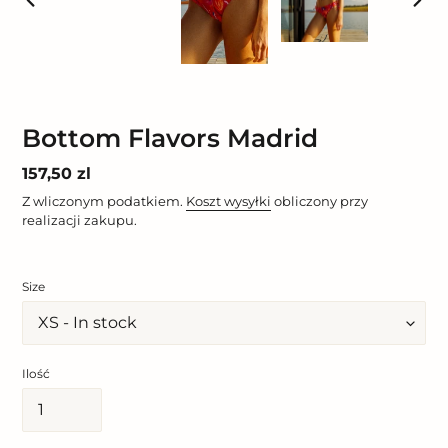
POPRZEDNI
NAST
SLAJD
SLAJ
Bottom Flavors Madrid
Cena
157,50 zl
regularna
Z wliczonym podatkiem.
Koszt wysyłki
obliczony przy
realizacji zakupu.
Size
Ilość