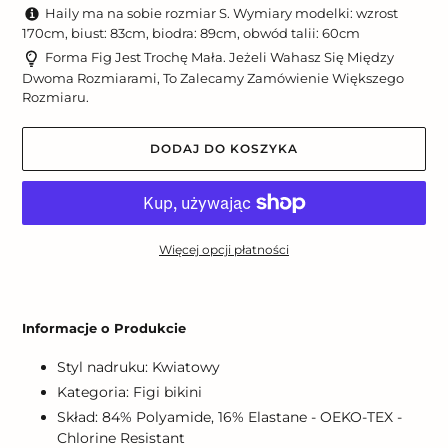
Haily ma na sobie rozmiar S. Wymiary modelki: wzrost
170cm, biust: 83cm, biodra: 89cm, obwód talii: 60cm
Forma Fig Jest Trochę Mała. Jeżeli Wahasz Się Między
Dwoma Rozmiarami, To Zalecamy Zamówienie Większego
Rozmiaru.
DODAJ DO KOSZYKA
Więcej opcji płatności
Dodawanie
produktu
Informacje o Produkcie
do
koszyka
Styl nadruku: Kwiatowy
Kategoria: Figi bikini
Skład: 84% Polyamide, 16% Elastane - OEKO-TEX -
Chlorine Resistant