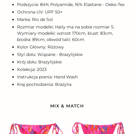
Podszycie: 84% Polyamide, 16% Elastane - Oeko-Tex
Ochrona UV: UPF 50+
Marka: Rio de Sol
Rozmiar modelki: Haily ma na sobie rozmiar S.
Wymiary modelki: wzrost 170cm, biust: 83cm,
biodra: 89cm, obwód talii: 60cm
Kolor Główny: Różowy
Styl dołu: Wiązane - Brazylijskie
Krój dołu: Brazylijskie
Kolekcja: 2023
Instrukcja prania: Hand Wash
Kraj pochodzenia: Brazylia
MIX & MATCH
Bottom
Bottom
Flavors
Flavors
Cheeky-
Ibiza-