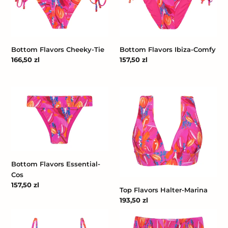
Tie
Comfy
Bottom Flavors Cheeky-Tie
Bottom Flavors Ibiza-Comfy
Cena
166,50 zl
Cena
157,50 zl
regularna
regularna
Bottom
Top
Flavors
Flavors
Essential-
Halter-
Cos
Marina
Bottom Flavors Essential-
Cos
Cena
157,50 zl
Top Flavors Halter-Marina
regularna
Cena
193,50 zl
regularna
Top
Bottom
Flavors
Flavors