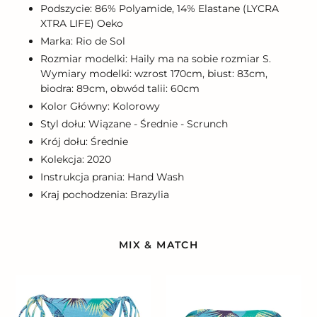
Podszycie: 86% Polyamide, 14% Elastane (LYCRA
XTRA LIFE) Oeko
Marka: Rio de Sol
Rozmiar modelki: Haily ma na sobie rozmiar S.
Wymiary modelki: wzrost 170cm, biust: 83cm,
biodra: 89cm, obwód talii: 60cm
Kolor Główny: Kolorowy
Styl dołu: Wiązane - Średnie - Scrunch
Krój dołu: Średnie
Kolekcja: 2020
Instrukcja prania: Hand Wash
Kraj pochodzenia: Brazylia
MIX & MATCH
Bottom
Top
Flower
Flower
Geometric
Geometric