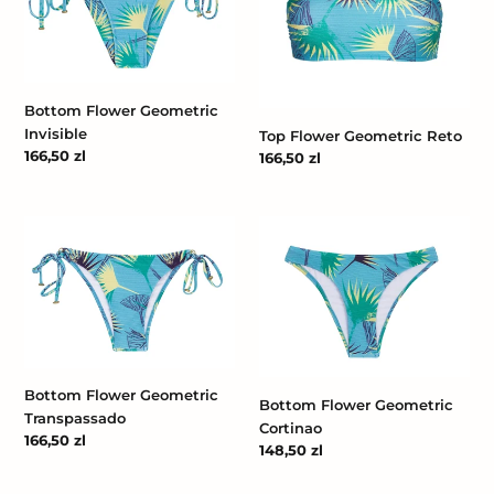
Invisible
Reto
Bottom Flower Geometric
Invisible
Top Flower Geometric Reto
Cena
166,50 zl
Cena
166,50 zl
regularna
regularna
Bottom
Bottom
Flower
Flower
Geometric
Geometric
Transpassado
Cortinao
Bottom Flower Geometric
Bottom Flower Geometric
Transpassado
Cortinao
Cena
166,50 zl
Cena
148,50 zl
regularna
regularna