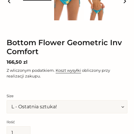
POPRZEDNI
NAST
SLAJD
SLAJ
Bottom Flower Geometric Inv
Comfort
Cena
166,50 zl
regularna
Z wliczonym podatkiem.
Koszt wysyłki
obliczony przy
realizacji zakupu.
Size
Ilość