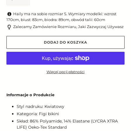
Haily ma na sobie rozmiar S. Wymiary modelki: wzrost
170cm, biust: 83cm, biodra: 89cm, obwód talii: 60cm
Zalecamy Zamówienie Rozmiaru, Jaki Zazwyczaj Używasz
DODAJ DO KOSZYKA
Więcej opcji płatności
Dodawanie
produktu
Informacje o Produkcie
do
koszyka
Styl nadruku: Kwiatowy
Kategoria: Figi bikini
Skład: 86% Polyamide, 14% Elastane (LYCRA XTRA
LIFE) Oeko-Tex Standard