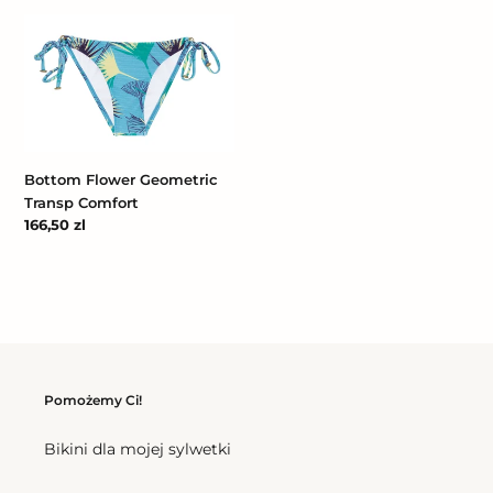
Bottom
Flower
Geometric
Transp
Comfort
Bottom Flower Geometric
Transp Comfort
Cena
166,50 zl
regularna
Pomożemy Ci!
Bikini dla mojej sylwetki