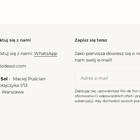
ktuj się z nami
Zapisz się teraz
ktuj się z nami:
WhatsApp
Jako pierwsza dowiesz się o 
nam swój e-mail!
iodesol.com
 Sol
- Maciej Puścian
ołajczyka 1/13
Zapisując się, upoważniasz Rio de Sol 
4 Warszawa
oferowania Ci odpowiednich ofert i p
a
subskrypcji. Aby dochodzić swoich praw