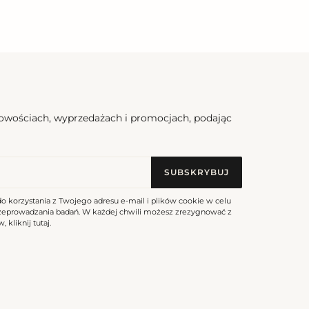
nowościach, wyprzedażach i promocjach, podając
SUBSKRYBUJ
do korzystania z Twojego adresu e-mail i plików cookie w celu
rzeprowadzania badań. W każdej chwili możesz zrezygnować z
, kliknij
tutaj
.