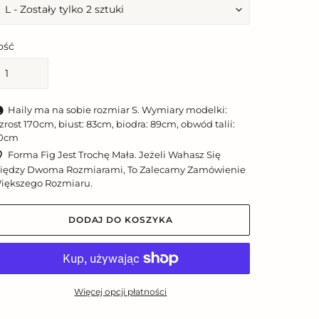
lość
Haily ma na sobie rozmiar S. Wymiary modelki:
zrost 170cm, biust: 83cm, biodra: 89cm, obwód talii:
0cm
Forma Fig Jest Trochę Mała. Jeżeli Wahasz Się
iędzy Dwoma Rozmiarami, To Zalecamy Zamówienie
iększego Rozmiaru.
DODAJ DO KOSZYKA
Więcej opcji płatności