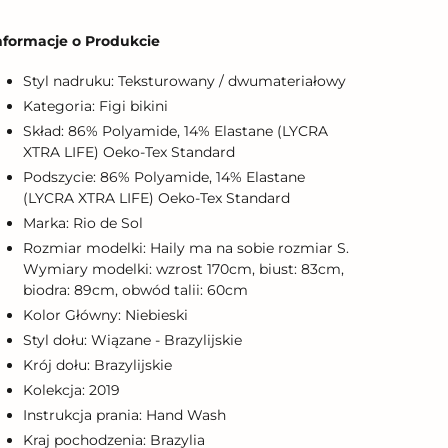
odawanie
roduktu
nformacje o Produkcie
o
oszyka
Styl nadruku: Teksturowany / dwumateriałowy
Kategoria: Figi bikini
Skład: 86% Polyamide, 14% Elastane (LYCRA
XTRA LIFE) Oeko-Tex Standard
Podszycie: 86% Polyamide, 14% Elastane
(LYCRA XTRA LIFE) Oeko-Tex Standard
Marka: Rio de Sol
Rozmiar modelki: Haily ma na sobie rozmiar S.
Wymiary modelki: wzrost 170cm, biust: 83cm,
biodra: 89cm, obwód talii: 60cm
Kolor Główny: Niebieski
Styl dołu: Wiązane - Brazylijskie
Krój dołu: Brazylijskie
Kolekcja: 2019
Instrukcja prania: Hand Wash
Kraj pochodzenia: Brazylia