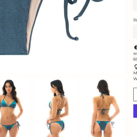
I
w
6
M
W