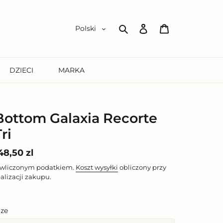
Zaloguj
Koszyk
Polski
się
Szukaj
DZIECI
MARKA
Bottom Galaxia Recorte
ri
ena
48,50 zl
egularna
 wliczonym podatkiem.
Koszt wysyłki
obliczony przy
ealizacji zakupu.
ize