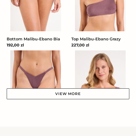
Bottom Malibu-Ebano Bia
Top Malibu-Ebano Grazy
Cena
192,00 zl
Cena
227,00 zl
regularna
regularna
Bottom
Top
Malibu-
Malibu-
Ebano
Ebano
Kiara
Hera
VIEW MORE
Bottom Malibu-Ebano Kiara
Top Malibu-Ebano Hera