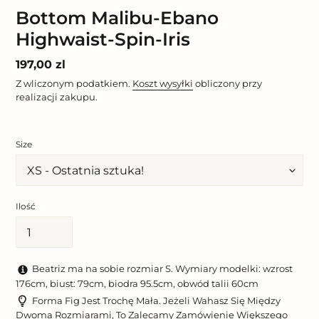
Bottom Malibu-Ebano
Highwaist-Spin-Iris
Cena
197,00 zl
regularna
Z wliczonym podatkiem.
Koszt wysyłki
obliczony przy
realizacji zakupu.
Size
Ilość
Beatriz ma na sobie rozmiar S. Wymiary modelki: wzrost
176cm, biust: 79cm, biodra 95.5cm, obwód talii 60cm
Forma Fig Jest Trochę Mała. Jeżeli Wahasz Się Między
Dwoma Rozmiarami, To Zalecamy Zamówienie Większego