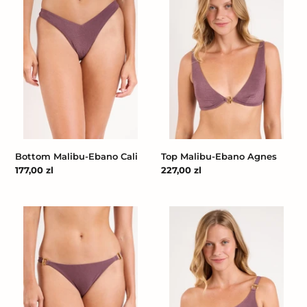
Ebano
Ebano
Cali
Agnes
Bottom Malibu-Ebano Cali
Top Malibu-Ebano Agnes
Cena
177,00 zl
Cena
227,00 zl
regularna
regularna
Bottom
Top
Malibu-
Malibu-
Ebano
Ebano
Bia
Grazy