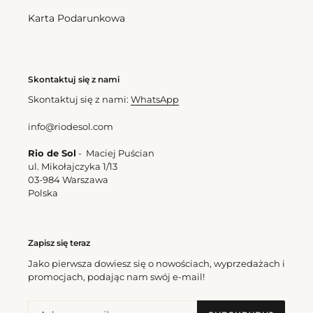
Ibiza-
Frufru
Comfy
Karta Podarunkowa
Skontaktuj się z nami
Skontaktuj się z nami:
WhatsApp
Bottom Malibu-Ebano Ibiza-
Bottom Malibu-Ebano
Comfy
Frufru
info@riodesol.com
Cena
182,00 zl
Cena
187,00 zl
regularna
regularna
Rio de Sol
- Maciej Puścian
ul. Mikołajczyka 1/13
Bottom
Top
03-984 Warszawa
Malibu-
Malibu-
Polska
Ebano
Ebano
Essential-
Amelia
Comfy
Zapisz się teraz
Jako pierwsza dowiesz się o nowościach, wyprzedażach i
promocjach, podając nam swój e-mail!