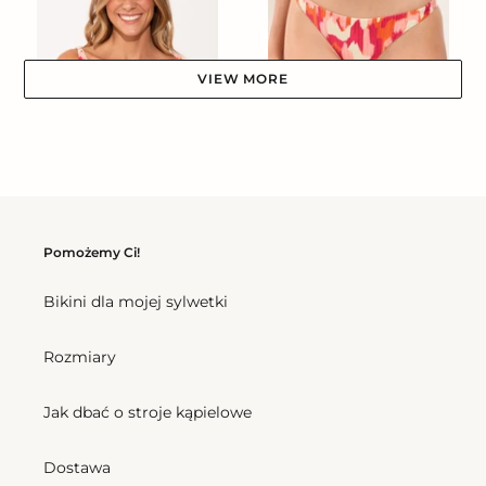
VIEW MORE
Top Mirage Chantal
Bottom Mirage Mia
Cena
237,00 zl
Cena
167,00 zl
Pomożemy Ci!
regularna
regularna
Bikini dla mojej sylwetki
Top
Bottom
Mirage
Mirage
Rozmiary
Sara
Madrid
Jak dbać o stroje kąpielowe
Dostawa