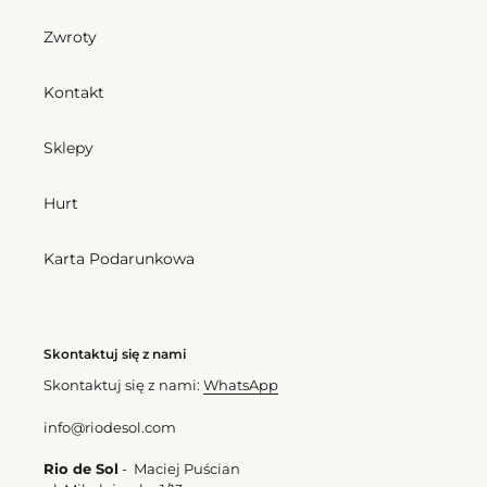
Zwroty
Top Mirage Sara
Cena
298,00 zl
Kontakt
regularna
Bottom Mirage Madrid
Cena
182,00 zl
Sklepy
regularna
Hurt
Top
Bottom
Mirage
Mirage
Camille
Cheeky-
Karta Podarunkowa
Tie
Skontaktuj się z nami
Skontaktuj się z nami:
WhatsApp
info@riodesol.com
Bottom Mirage Cheeky-Tie
Cena
187,00 zl
Rio de Sol
- Maciej Puścian
regularna