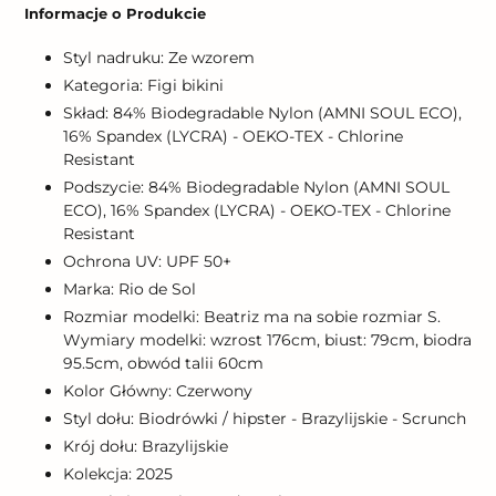
produktu
Informacje o Produkcie
do
koszyka
Styl nadruku: Ze wzorem
Kategoria: Figi bikini
Skład: 84% Biodegradable Nylon (AMNI SOUL ECO),
16% Spandex (LYCRA) - OEKO-TEX - Chlorine
Resistant
Podszycie: 84% Biodegradable Nylon (AMNI SOUL
ECO), 16% Spandex (LYCRA) - OEKO-TEX - Chlorine
Resistant
Ochrona UV: UPF 50+
Marka: Rio de Sol
Rozmiar modelki: Beatriz ma na sobie rozmiar S.
Wymiary modelki: wzrost 176cm, biust: 79cm, biodra
95.5cm, obwód talii 60cm
Kolor Główny: Czerwony
Styl dołu: Biodrówki / hipster - Brazylijskie - Scrunch
Krój dołu: Brazylijskie
Kolekcja: 2025