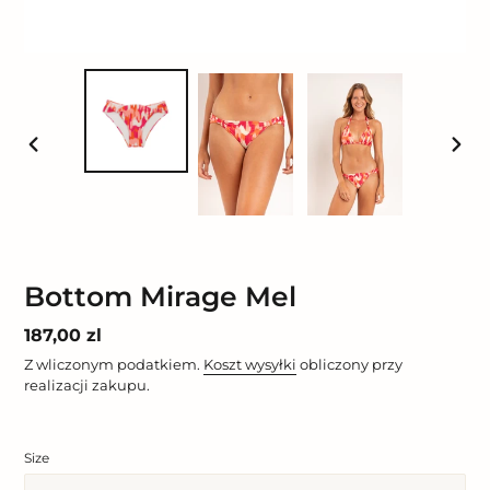
POPRZEDNI
NAST
SLAJD
SLAJ
Bottom Mirage Mel
Cena
187,00 zl
regularna
Z wliczonym podatkiem.
Koszt wysyłki
obliczony przy
realizacji zakupu.
Size