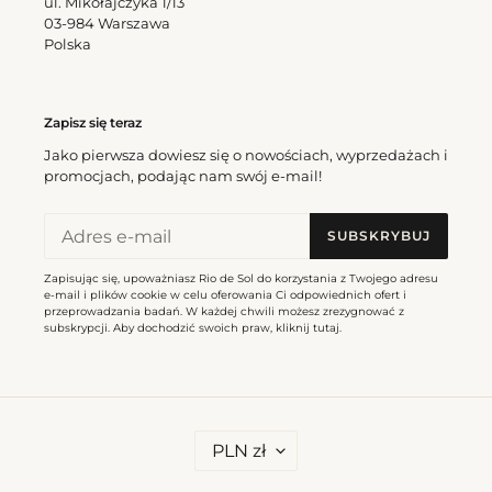
ul. Mikołajczyka 1/13
Top Mirage Camille
03-984 Warszawa
Cena
202,00 zl
Polska
regularna
Top
Bottom
Mirage
Mirage
Zapisz się teraz
Tri-
Ibiza-
Jako pierwsza dowiesz się o nowościach, wyprzedażach i
Inv
Comfy
promocjach, podając nam swój e-mail!
SUBSKRYBUJ
Zapisując się, upoważniasz Rio de Sol do korzystania z Twojego adresu
e-mail i plików cookie w celu oferowania Ci odpowiednich ofert i
przeprowadzania badań. W każdej chwili możesz zrezygnować z
Top Mirage Tri-Inv
subskrypcji. Aby dochodzić swoich praw, kliknij
tutaj
.
Cena
197,00 zl
regularna
Bottom Mirage Ibiza-Comfy
Cena
182,00 zl
regularna
W
PLN zł
A
L
Top
Bottom
U