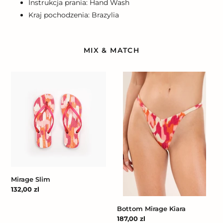
Instrukcja prania: Hand Wash
Kraj pochodzenia: Brazylia
MIX & MATCH
Mirage
Bottom
Slim
Mirage
Kiara
Mirage Slim
Cena
132,00 zl
regularna
Bottom Mirage Kiara
Cena
187,00 zl