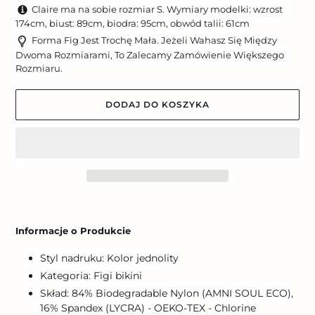
Claire ma na sobie rozmiar S. Wymiary modelki: wzrost
174cm, biust: 89cm, biodra: 95cm, obwód talii: 61cm
Forma Fig Jest Trochę Mała. Jeżeli Wahasz Się Między
Dwoma Rozmiarami, To Zalecamy Zamówienie Większego
Rozmiaru.
DODAJ DO KOSZYKA
Dodawanie
produktu
Informacje o Produkcie
do
koszyka
Styl nadruku: Kolor jednolity
Kategoria: Figi bikini
Skład: 84% Biodegradable Nylon (AMNI SOUL ECO),
16% Spandex (LYCRA) - OEKO-TEX - Chlorine