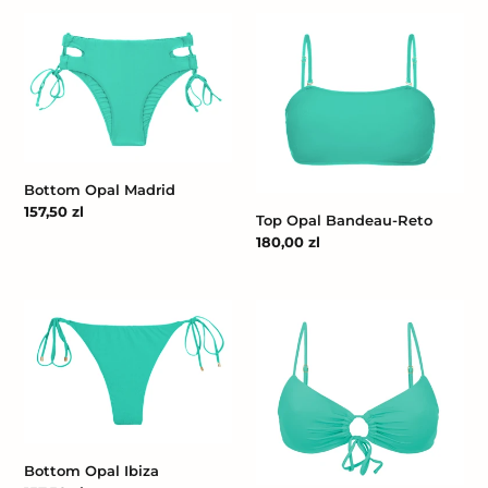
Bottom
Top
Opal
Opal
Madrid
Bandeau-
Reto
Bottom Opal Madrid
Cena
157,50 zl
Top Opal Bandeau-Reto
regularna
Cena
180,00 zl
regularna
Bottom
Top
Opal
Opal
Ibiza
Mila
Bottom Opal Ibiza