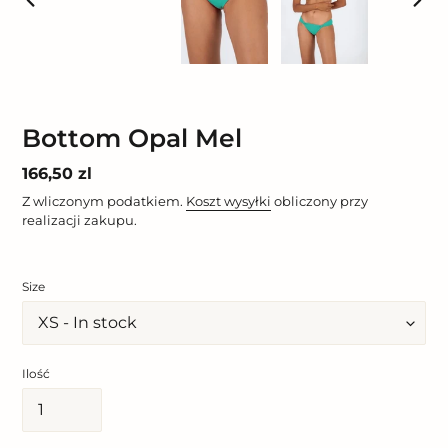
POPRZEDNI
NAST
SLAJD
SLAJ
Bottom Opal Mel
Cena
166,50 zl
regularna
Z wliczonym podatkiem.
Koszt wysyłki
obliczony przy
realizacji zakupu.
Size
Ilość