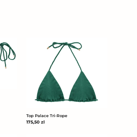
Top
Palace
Tri-
Rope
Top Palace Tri-Rope
Cena
175,50 zl
regularna
Bottom