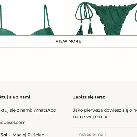
Palace
u-
Frufru-
Fio
VIEW MORE
Bottom Palace Frufru-Fio
Cena
166,50 zl
regularna
ace Bandeau-No
l
na
ktuj się z nami
Zapisz się teraz
Bottom
Palace
ktuj się z nami:
WhatsApp
Jako pierwsza dowiesz się o 
u-
California
nam swój e-mail!
iodesol.com
 Sol
- Maciej Puścian