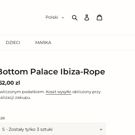
Zaloguj
Koszyk
Polski
się
Szukaj
DZIECI
MARKA
Bottom Palace Ibiza-Rope
ena
62,00 zl
egularna
 wliczonym podatkiem.
Koszt wysyłki
obliczony przy
ealizacji zakupu.
ize