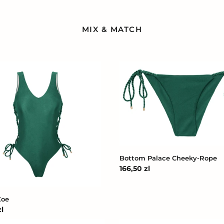
MIX & MATCH
Bottom
Palace
Cheeky-
Rope
Bottom Palace Cheeky-Rope
Cena
166,50 zl
regularna
Zoe
l
na
Bottom