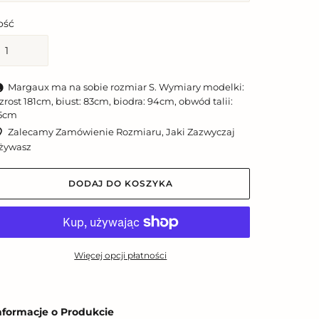
lość
Margaux ma na sobie rozmiar S. Wymiary modelki:
zrost 181cm, biust: 83cm, biodra: 94cm, obwód talii:
5cm
Zalecamy Zamówienie Rozmiaru, Jaki Zazwyczaj
żywasz
DODAJ DO KOSZYKA
Więcej opcji płatności
odawanie
roduktu
nformacje o Produkcie