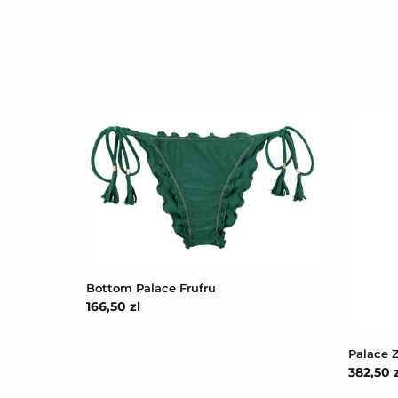
Bottom
Palace
Palace
Zoe
Frufru
Bottom Palace Frufru
Cena
166,50 zl
regularna
Palace 
Cena
382,50 z
regular
Bottom
Top