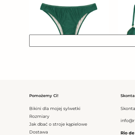
Palace
Palace
Essential
Bandea
No
Bottom Palace Essential
Cena
157,50 zl
regularna
Top Pal
Cena
175,50 z
regular
Pomożemy Ci!
Skonta
Bottom
Top
Palace
Palace
Bikini dla mojej sylwetki
Skonta
Hotpants
Bandea
Rozmiary
Reto
info@r
Jak dbać o stroje kąpielowe
Dostawa
Rio de