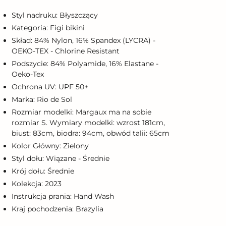
o
oszyka
Styl nadruku: Błyszczący
Kategoria: Figi bikini
Skład: 84% Nylon, 16% Spandex (LYCRA) -
OEKO-TEX - Chlorine Resistant
Podszycie: 84% Polyamide, 16% Elastane -
Oeko-Tex
Ochrona UV: UPF 50+
Marka: Rio de Sol
Rozmiar modelki: Margaux ma na sobie
rozmiar S. Wymiary modelki: wzrost 181cm,
biust: 83cm, biodra: 94cm, obwód talii: 65cm
Kolor Główny: Zielony
Styl dołu: Wiązane - Średnie
Krój dołu: Średnie
Kolekcja: 2023
Instrukcja prania: Hand Wash
Kraj pochodzenia: Brazylia