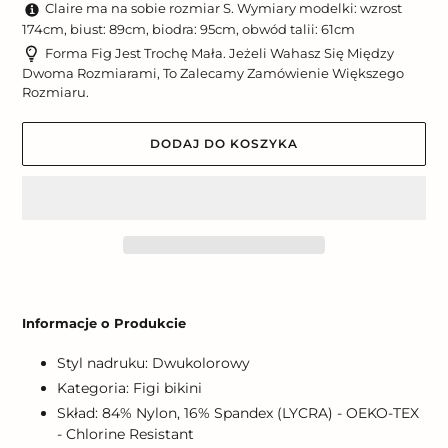
Claire ma na sobie rozmiar S. Wymiary modelki: wzrost
174cm, biust: 89cm, biodra: 95cm, obwód talii: 61cm
Forma Fig Jest Trochę Mała. Jeżeli Wahasz Się Między
Dwoma Rozmiarami, To Zalecamy Zamówienie Większego
Rozmiaru.
DODAJ DO KOSZYKA
Dodawanie
produktu
Informacje o Produkcie
do
koszyka
Styl nadruku: Dwukolorowy
Kategoria: Figi bikini
Skład: 84% Nylon, 16% Spandex (LYCRA) - OEKO-TEX
- Chlorine Resistant