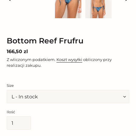
POPRZEDNI
NAST
SLAJD
SLAJ
Bottom Reef Frufru
Cena
166,50 zl
regularna
Z wliczonym podatkiem.
Koszt wysyłki
obliczony przy
realizacji zakupu.
Size
Ilość