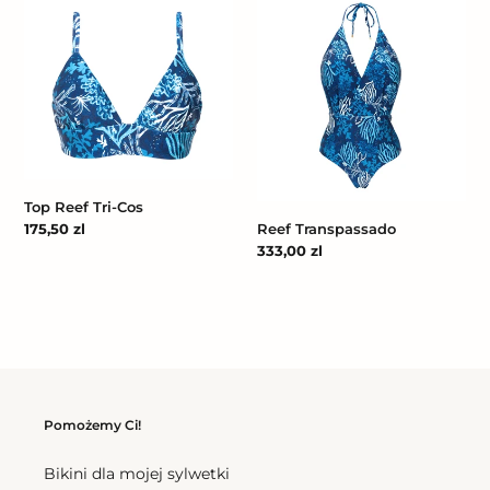
Top
Reef
Reef
Transpassado
Tri-
Cos
Top Reef Tri-Cos
Reef Transpassado
Cena
175,50 zl
regularna
Cena
333,00 zl
regularna
Pomożemy Ci!
Bikini dla mojej sylwetki