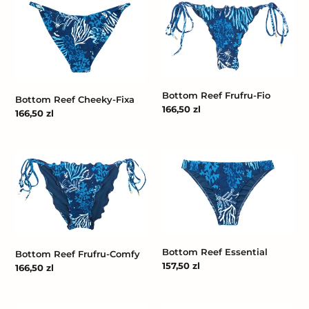
Reef
Reef
Cheeky-
Frufru-
Fixa
Fio
Bottom Reef Frufru-Fio
Bottom Reef Cheeky-Fixa
Cena
166,50 zl
Cena
166,50 zl
regularna
regularna
Bottom
Bottom
Reef
Reef
Frufru-
Essential
Comfy
Bottom Reef Essential
Bottom Reef Frufru-Comfy
Cena
157,50 zl
Cena
166,50 zl
regularna
regularna