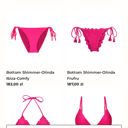
regularna
Bottom
Bottom
Shimmer-
Shimmer-
Olinda
Olinda
Ibiza-
Frufru
Comfy
Bottom Shimmer-Olinda
Bottom Shimmer-Olinda
Frufru
Ibiza-Comfy
Cena
187,00 zl
Cena
182,00 zl
regularna
regularna
Top
Top
Shimmer-
Shimmer-
Olinda
Olinda
Frufru
Tri-
Fixo