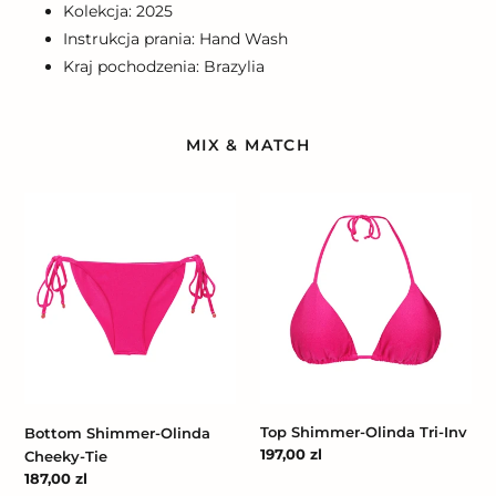
Kolekcja: 2025
Instrukcja prania: Hand Wash
Kraj pochodzenia: Brazylia
MIX & MATCH
Bottom
Top
Shimmer-
Shimmer-
Olinda
Olinda
Cheeky-
Tri-
Tie
Inv
Top Shimmer-Olinda Tri-Inv
Bottom Shimmer-Olinda
Cena
197,00 zl
Cheeky-Tie
regularna
Cena
187,00 zl