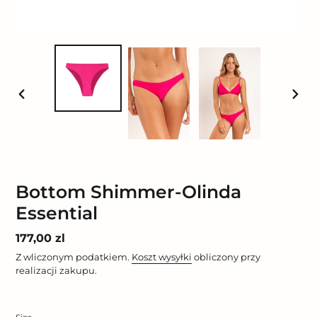
POPRZEDNI
NAST
SLAJD
SLAJ
Bottom Shimmer-Olinda
Essential
Cena
177,00 zl
regularna
Z wliczonym podatkiem.
Koszt wysyłki
obliczony przy
realizacji zakupu.