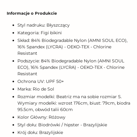
Dodawanie
produktu
Informacje o Produkcie
do
koszyka
Styl nadruku: Błyszczący
Kategoria: Figi bikini
Skład: 84% Biodegradable Nylon (AMNI SOUL ECO),
16% Spandex (LYCRA) - OEKO-TEX - Chlorine
Resistant
Podszycie: 84% Biodegradable Nylon (AMNI SOUL
ECO), 16% Spandex (LYCRA) - OEKO-TEX - Chlorine
Resistant
Ochrona UV: UPF 50+
Marka: Rio de Sol
Rozmiar modelki: Beatriz ma na sobie rozmiar S.
Wymiary modelki: wzrost 176cm, biust: 79cm, biodra
95.5cm, obwód talii 60cm
Kolor Główny: Różowy
Styl dołu: Biodrówki / hipster - Brazylijskie
Krój dołu: Brazylijskie