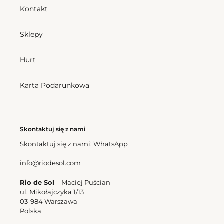
regularna
regularna
Kontakt
Top
Bottom
Shimmer-
Shimmer-
Sklepy
Olinda
Olinda
Balconet-
Angel
Hurt
Tie
Karta Podarunkowa
Bottom Shimmer-Olinda
Top Shimmer-Olinda
Skontaktuj się z nami
Angel
Balconet-Tie
Skontaktuj się z nami:
WhatsApp
Cena
182,00 zl
Cena
217,00 zl
regularna
regularna
info@riodesol.com
Top
Top
Rio de Sol
- Maciej Puścian
Shimmer-
Shimmer-
ul. Mikołajczyka 1/13
Olinda
Olinda
03-984 Warszawa
Corine
Alba
Polska