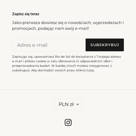
Zapisz się teraz
Jako pierwsza dowiesz się o nowościach, wyprzedażach i
promocjach, podając nam swój e-mail!
Top Shimmer-Olinda Corine
Top Shimmer-Olinda Alba
Cena
197,00 zl
Cena
212,00 zl
SUBSKRYBUJ
regularna
regularna
Zapisując się, upoważniasz Rio de Sol do korzystania z Twojego adresu
Shimmer-
Shimmer-
e-mail i plików cookie w celu oferowania Ci odpowiednich ofert i
Olinda
Olinda
przeprowadzania badań. W każdej chwili możesz zrezygnować z
subskrypcji. Aby dochodzić swoich praw, kliknij
tutaj
.
Stella
Adele
W
PLN zł
A
L
U
T
Instagram
Shimmer-Olinda Stella
Shimmer-Olinda Adele
A
Cena
384,00 zl
Cena
399,00 zl
regularna
regularna