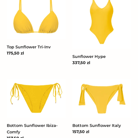
Tri-
Inv
Top Sunflower Tri-Inv
Cena
175,50 zl
Sunflower Hype
regularna
Cena
337,50 zl
regularna
Bottom
Bottom
Sunflower
Sunflower
Ibiza-
Italy
Comfy
Bottom Sunflower Italy
Bottom Sunflower Ibiza-
Cena
157,50 zl
Comfy
regularna