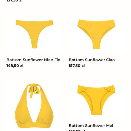
Cena
157,50 zl
regularna
Bottom
Bottom
Sunflower
Sunflower
Nice-
Ciao
Fio
Bottom Sunflower Nice-Fio
Bottom Sunflower Ciao
Cena
148,50 zl
Cena
157,50 zl
regularna
regularna
Top
Bottom
Sunflower
Sunflower
Halter-
Mel
Cos
Bottom Sunflower Mel