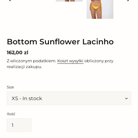
POPRZEDNI
NAST
SLAJD
SLAJ
Bottom Sunflower Lacinho
Cena
162,00 zl
regularna
Z wliczonym podatkiem.
Koszt wysyłki
obliczony przy
realizacji zakupu.
Size
Ilość