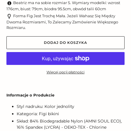
Beatriz ma na sobie rozmiar S. Wymiary modelki: wzrost
176cm, biust: 79cm, biodra 95.5cm, obwód talii 60cm
Forma Fig Jest Trochę Mała. Jeżeli Wahasz Się Między
Dwoma Rozmiarami, To Zalecamy Zamówienie Większego
Rozmiaru.
DODAJ DO KOSZYKA
Więcej opcji płatności
Dodawanie
produktu
Informacje o Produkcie
do
koszyka
Styl nadruku: Kolor jednolity
Kategoria: Figi bikini
Skład: 84% Biodegradable Nylon (AMNI SOUL ECO),
16% Spandex (LYCRA) - OEKO-TEX - Chlorine