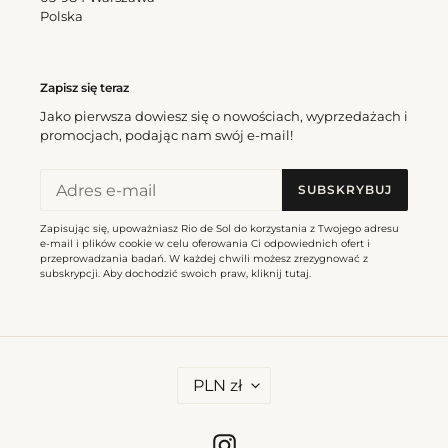
Polska
Zapisz się teraz
Jako pierwsza dowiesz się o nowościach, wyprzedażach i
promocjach, podając nam swój e-mail!
SUBSKRYBUJ
Zapisując się, upoważniasz Rio de Sol do korzystania z Twojego adresu
e-mail i plików cookie w celu oferowania Ci odpowiednich ofert i
przeprowadzania badań. W każdej chwili możesz zrezygnować z
subskrypcji. Aby dochodzić swoich praw, kliknij
tutaj
.
W
PLN zł
A
L
U
T
Instagram