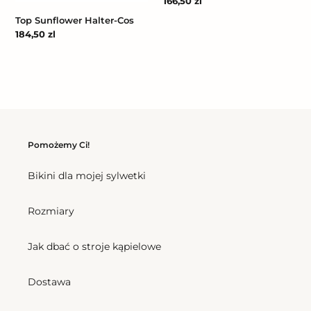
Cena
166,50 zl
regularna
Top Sunflower Halter-Cos
Cena
184,50 zl
regularna
Pomożemy Ci!
Bikini dla mojej sylwetki
Rozmiary
Jak dbać o stroje kąpielowe
Dostawa