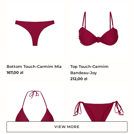
Bottom
Top
Touch-
Touch-
Carmim
Carmim
Mia
Bandeau-
Joy
Bottom Touch-Carmim Mia
Top Touch-Carmim
Cena
167,00 zl
Bandeau-Joy
regularna
Cena
212,00 zl
regularna
Top
Bottom
Touch-
Touch-
Carmim
Carmim
Tri-
Cheeky-
Inv
Tie
VIEW MORE