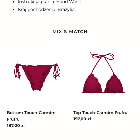
Instrukcja prania: Hand Wash
Kraj pochodzenia: Brazylia
MIX & MATCH
Bottom
Top
Touch-
Touch-
Carmim
Carmim
Frufru
Frufru
Bottom Touch-Carmim
Top Touch-Carmim Frufru
Cena
197,00 zl
Frufru
regularna
Cena
187,00 zl
regularna