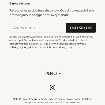
Zapisz się teraz
Jako pierwsza dowiesz się o nowościach, wyprzedażach i
promocjach, podając nam swój e-mail!
Bottom Touch-Carmim
Bottom Touch-Carmim Nice
Cena
167,00 zl
Essential-Comfy
SUBSKRYBUJ
regularna
Cena
177,00 zl
regularna
Zapisując się, upoważniasz Rio de Sol do korzystania z Twojego adresu
e-mail i plików cookie w celu oferowania Ci odpowiednich ofert i
Top
Bottom
przeprowadzania badań. W każdej chwili możesz zrezygnować z
subskrypcji. Aby dochodzić swoich praw, kliknij
tutaj
.
Touch-
Touch-
Carmim
Carmim
Alba
Selena
W
PLN zł
A
L
U
T
Instagram
A
Top Touch-Carmim Alba
Bottom Touch-Carmim
Cena
212,00 zl
Selena
Nota Prawna
|
Warunki Sprzedaży
|
Polityka Prywatności
|
Kolekcje
regularna
Cena
202,00 zl
Wszystkie Prawa Zastrzeżone © 2025 Rio de Sol