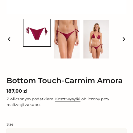
POPRZEDNI
NAST
SLAJD
SLAJ
Bottom Touch-Carmim Amora
Cena
187,00 zl
regularna
Z wliczonym podatkiem.
Koszt wysyłki
obliczony przy
realizacji zakupu.
Size