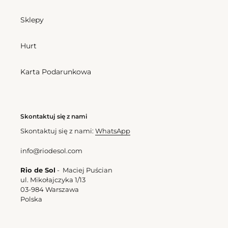
Bottom
Top
Touch-
Touch-
Sklepy
Carmim
Carmim
Ibiza-
Tri-
Hurt
Comfy
Mini
Karta Podarunkowa
Bottom Touch-Carmim
Top Touch-Carmim Tri-Mini
Skontaktuj się z nami
Cena
152,00 zl
Ibiza-Comfy
Skontaktuj się z nami:
WhatsApp
regularna
Cena
182,00 zl
regularna
info@riodesol.com
Bottom
Bottom
Rio de Sol
- Maciej Puścian
Touch-
Touch-
ul. Mikołajczyka 1/13
Carmim
Carmim
03-984 Warszawa
Essential-
Nice
Polska
Comfy