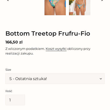
POPRZEDNI
NAST
SLAJD
SLAJ
Bottom Treetop Frufru-Fio
Cena
166,50 zl
regularna
Z wliczonym podatkiem.
Koszt wysyłki
obliczony przy
realizacji zakupu.
Size
Ilość