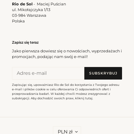
Rio de Sol
- Maciej Puścian
ul. Mikołajczyka 1/13
03-984 Warszawa
Polska
Zapisz się teraz
Jako pierwsza dowiesz się o nowościach, wyprzedażach i
promocjach, podając nam swój e-mail!
SUBSKRYBUJ
Zapisując się, upoważniasz Rio de Sol do korzystania z Twojego adresu
e-mail i plików cookie w celu oferowania Ci odpowiednich ofert i
przeprowadzania badań. W każdej chwili możesz zrezygnować z
subskrypcji. Aby dochodzić swoich praw, kliknij
tutaj
.
W
PLN zł
A