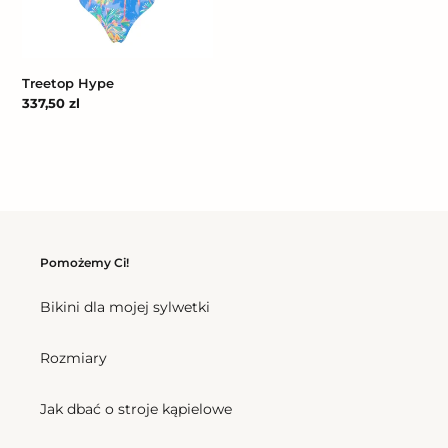
Treetop Hype
Cena
337,50 zl
regularna
Pomożemy Ci!
Bikini dla mojej sylwetki
Rozmiary
Jak dbać o stroje kąpielowe