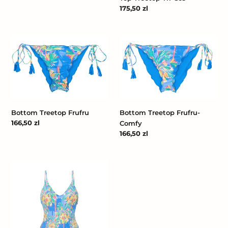
Cena
175,50 zl
regularna
Bottom
Bottom
Treetop
Treetop
Frufru
Frufru-
Comfy
Bottom Treetop Frufru
Bottom Treetop Frufru-
Cena
166,50 zl
Comfy
regularna
Cena
166,50 zl
regularna
Treetop
Hype