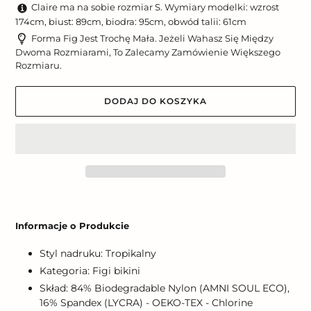
Claire ma na sobie rozmiar S. Wymiary modelki: wzrost
174cm, biust: 89cm, biodra: 95cm, obwód talii: 61cm
Forma Fig Jest Trochę Mała. Jeżeli Wahasz Się Między
Dwoma Rozmiarami, To Zalecamy Zamówienie Większego
Rozmiaru.
DODAJ DO KOSZYKA
Dodawanie
produktu
Informacje o Produkcie
do
koszyka
Styl nadruku: Tropikalny
Kategoria: Figi bikini
Skład: 84% Biodegradable Nylon (AMNI SOUL ECO),
16% Spandex (LYCRA) - OEKO-TEX - Chlorine