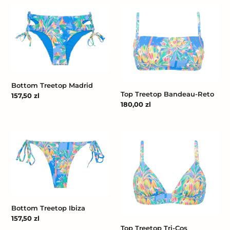
Bottom
Top
Treetop
Treetop
Madrid
Bandeau-
Reto
Bottom Treetop Madrid
Top Treetop Bandeau-Reto
Cena
157,50 zl
Cena
180,00 zl
regularna
regularna
Bottom
Top
Treetop
Treetop
Ibiza
Tri-
Cos
Bottom Treetop Ibiza
Cena
157,50 zl
Top Treetop Tri-Cos
regularna