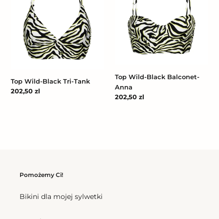
Black
Black
Tri-
Balconet-
Tank
Anna
Top Wild-Black Balconet-
Top Wild-Black Tri-Tank
Anna
Cena
202,50 zl
Cena
202,50 zl
regularna
regularna
Pomożemy Ci!
Bikini dla mojej sylwetki