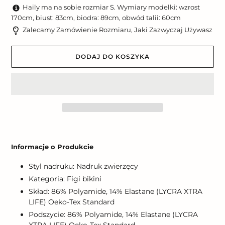
Haily ma na sobie rozmiar S. Wymiary modelki: wzrost
170cm, biust: 83cm, biodra: 89cm, obwód talii: 60cm
Zalecamy Zamówienie Rozmiaru, Jaki Zazwyczaj Używasz
DODAJ DO KOSZYKA
Dodawanie
produktu
Informacje o Produkcie
do
koszyka
Styl nadruku: Nadruk zwierzęcy
Kategoria: Figi bikini
Skład: 86% Polyamide, 14% Elastane (LYCRA XTRA
LIFE) Oeko-Tex Standard
Podszycie: 86% Polyamide, 14% Elastane (LYCRA
XTRA LIFE) Oeko-Tex Standard