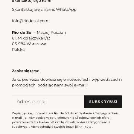
Skontaktuj się z nami
Skontaktuj się z nami:
WhatsApp
info@riodesol.com
Rio de Sol
- Maciej Puścian
ul. Mikołajczyka 1/13
03-984 Warszawa
Polska
Zapisz się teraz
Jako pierwsza dowiesz się o nowościach, wyprzedażach i
promocjach, podając nam swój e-mail!
SUBSKRYBUJ
Zapisując się, upoważniasz Rio de Sol do korzystania z Twojego adresu
e-mail i plików cookie w celu oferowania Ci odpowiednich ofert i
przeprowadzania badań. W każdej chwili możesz zrezygnować z
subskrypcji. Aby dochodzić swoich praw, kliknij
tutaj
.