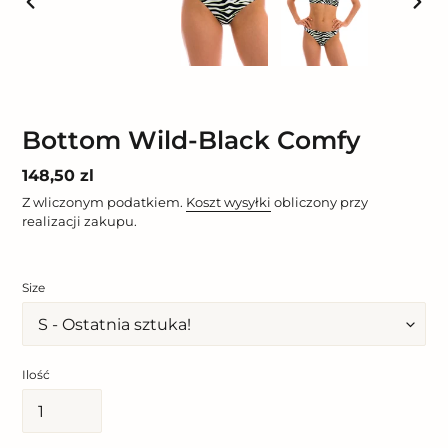
POPRZEDNI
NAST
SLAJD
SLAJ
Bottom Wild-Black Comfy
Cena
148,50 zl
regularna
Z wliczonym podatkiem.
Koszt wysyłki
obliczony przy
realizacji zakupu.
Size
Ilość