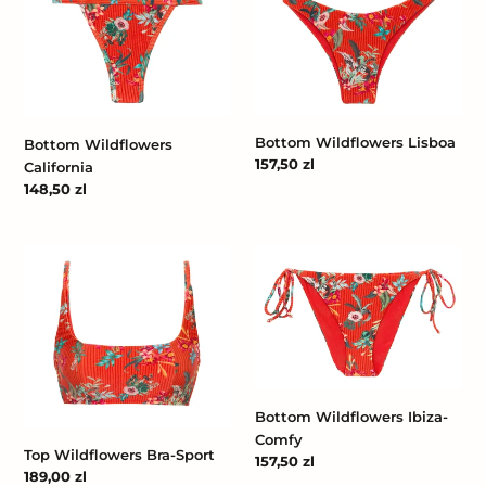
Wildflowers
Wildflowers
California
Lisboa
Bottom Wildflowers Lisboa
Bottom Wildflowers
Cena
157,50 zl
California
regularna
Cena
148,50 zl
regularna
Top
Bottom
Wildflowers
Wildflowers
Bra-
Ibiza-
Sport
Comfy
Bottom Wildflowers Ibiza-
Comfy
Top Wildflowers Bra-Sport
Cena
157,50 zl
Cena
189,00 zl
regularna