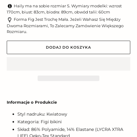
Haily ma na sobie rozmiar S. Wymiary modelki: wzrost
170cm, biust: 83cm, biodra: 89cm, obwód talii: 60cm
Forma Fig Jest Trochę Mała. Jeżeli Wahasz Się Między
Dwoma Rozmiarami, To Zalecamy Zamówienie Większego
Rozmiaru.
DODAJ DO KOSZYKA
Dodawanie
produktu
Informacje o Produkcie
do
koszyka
Styl nadruku: Kwiatowy
Kategoria: Figi bikini
Skład: 86% Polyamide, 14% Elastane (LYCRA XTRA
LIFE) Oeko-Tex Standard