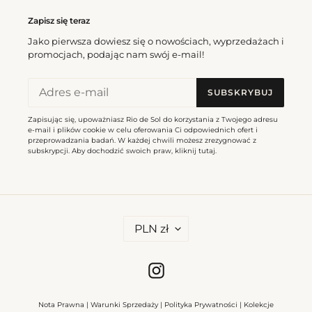
Zapisz się teraz
Jako pierwsza dowiesz się o nowościach, wyprzedażach i
promocjach, podając nam swój e-mail!
SUBSKRYBUJ
Zapisując się, upoważniasz Rio de Sol do korzystania z Twojego adresu
e-mail i plików cookie w celu oferowania Ci odpowiednich ofert i
przeprowadzania badań. W każdej chwili możesz zrezygnować z
subskrypcji. Aby dochodzić swoich praw, kliknij
tutaj
.
W
PLN zł
A
L
U
T
Instagram
A
Nota Prawna
|
Warunki Sprzedaży
|
Polityka Prywatności
|
Kolekcje