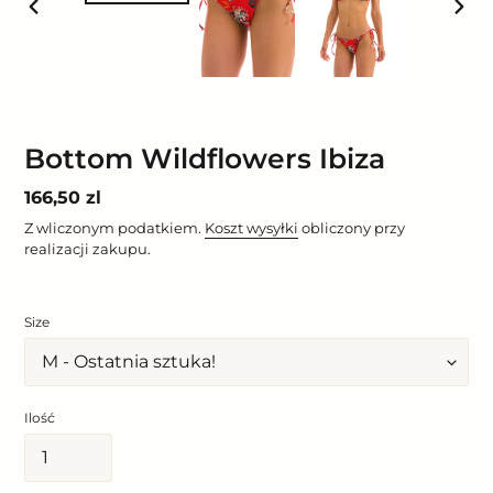
POPRZEDNI
NAST
SLAJD
SLAJ
Bottom Wildflowers Ibiza
Cena
166,50 zl
regularna
Z wliczonym podatkiem.
Koszt wysyłki
obliczony przy
realizacji zakupu.
Size
Ilość