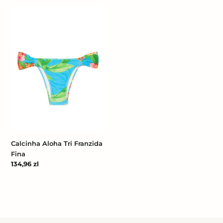
Calcinha
Aloha
Tri
Franzida
Fina
Calcinha Aloha Tri Franzida
Fina
Cena
134,96 zl
regularna