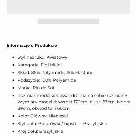
Dodawanie
produktu
Informacje o Produkcie
do
koszyka
Styl nadruku: Kwiatowy
Kategoria: Figi bikini
Skład: 85% Polyamide, 15% Elastane
Podszycie: 100% Polyamide
Marka: Rio de Sol
Rozmiar modelki: Cassandre ma na sobie rozmiar S.
Wymiary modelki: wzrost 170cm, biust: 83cm, biodra
89cm, obwód talii 60cm
Kolor Główny: Niebieski
Styl dołu: Biodrówki / hipster - Brazylijskie
Krój dołu: Brazylijskie