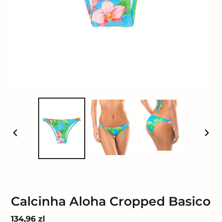
POPRZEDNI
NAST
SLAJD
SLAJ
Calcinha Aloha Cropped Basico
Cena
134,96 zl