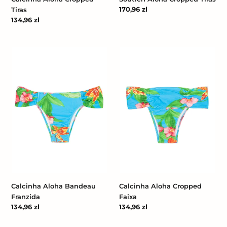
Cena
170,96 zl
Tiras
regularna
Cena
134,96 zl
regularna
Calcinha
Calcinha
Aloha
Aloha
Bandeau
Cropped
Franzida
Faixa
Calcinha Aloha Bandeau
Calcinha Aloha Cropped
Franzida
Faixa
Cena
134,96 zl
Cena
134,96 zl
regularna
regularna