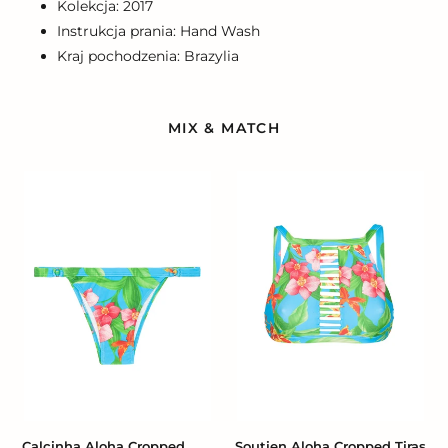
Kolekcja: 2017
Instrukcja prania: Hand Wash
Kraj pochodzenia: Brazylia
MIX & MATCH
Calcinha
Soutien
Aloha
Aloha
Cropped
Cropped
Tiras
Tiras
Calcinha Aloha Cropped
Soutien Aloha Cropped Tiras