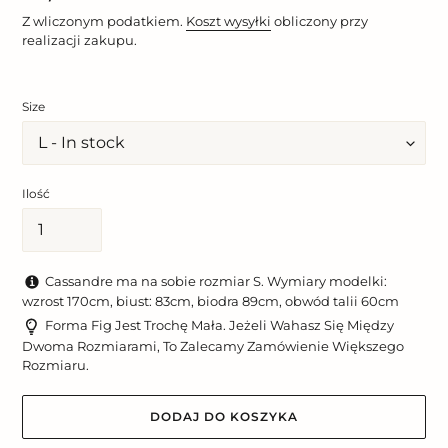
regularna
Z wliczonym podatkiem.
Koszt wysyłki
obliczony przy
realizacji zakupu.
Size
Ilość
Cassandre ma na sobie rozmiar S. Wymiary modelki:
wzrost 170cm, biust: 83cm, biodra 89cm, obwód talii 60cm
Forma Fig Jest Trochę Mała. Jeżeli Wahasz Się Między
Dwoma Rozmiarami, To Zalecamy Zamówienie Większego
Rozmiaru.
DODAJ DO KOSZYKA