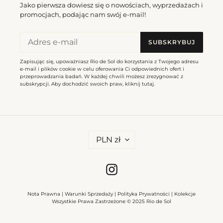
Jako pierwsza dowiesz się o nowościach, wyprzedażach i
promocjach, podając nam swój e-mail!
SUBSKRYBUJ
Zapisując się, upoważniasz Rio de Sol do korzystania z Twojego adresu
e-mail i plików cookie w celu oferowania Ci odpowiednich ofert i
przeprowadzania badań. W każdej chwili możesz zrezygnować z
subskrypcji. Aby dochodzić swoich praw, kliknij
tutaj
.
W
PLN zł
A
L
U
T
Instagram
A
Nota Prawna
|
Warunki Sprzedaży
|
Polityka Prywatności
|
Kolekcje
Wszystkie Prawa Zastrzeżone © 2025 Rio de Sol