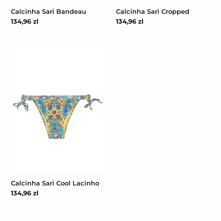
Calcinha Sari Bandeau
Calcinha Sari Cropped
Cena
134,96 zl
Cena
134,96 zl
regularna
regularna
Calcinha
Sari
Cool
Lacinho
Calcinha Sari Cool Lacinho
Cena
134,96 zl
regularna