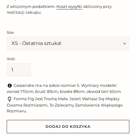
regularna
Z wliczonym podatkiem.
Koszt wysyłki
obliczony przy
realizacji zakupu.
Size
Ilość
Cassandre ma na sobie rozmiar S. Wymiary modelki:
wzrost 170cm, biust: 83cm, biodra 89cm, obwód talii 60cm
Forma Fig Jest Trochę Mała. Jeżeli Wahasz Się Między
Dwoma Rozmiarami, To Zalecamy Zamówienie Większego
Rozmiaru.
DODAJ DO KOSZYKA