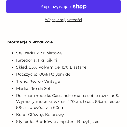
Więcej opcji płatności
Dodawanie
produktu
Informacje o Produkcie
do
koszyka
Styl nadruku: Kwiatowy
Kategoria: Figi bikini
Skład: 85% Polyamide, 15% Elastane
Podszycie: 100% Polyamide
Trend: Retro / Vintage
Marka: Rio de Sol
Rozmiar modelki: Cassandre ma na sobie rozmiar S.
Wymiary modelki: wzrost 170cm, biust: 83cm, biodra
89cm, obwód talii 60cm
Kolor Główny: Kolorowy
Styl dołu: Biodrówki / hipster - Brazylijskie