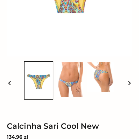
POPRZEDNI
NAST
SLAJD
SLAJ
Calcinha Sari Cool New
Cena
134,96 zl