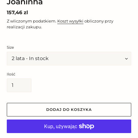
Joaninha
Cena
157,46 zl
regularna
Z wliczonym podatkiem.
Koszt wysyłki
obliczony przy
realizacji zakupu.
Size
Ilość
DODAJ DO KOSZYKA