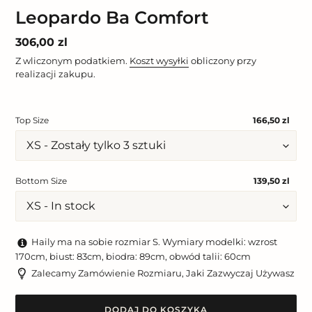
Leopardo Ba Comfort
Cena
306,00 zl
regularna
Z wliczonym podatkiem.
Koszt wysyłki
obliczony przy
realizacji zakupu.
Top Size
166,50 zl
Bottom Size
139,50 zl
Haily ma na sobie rozmiar S. Wymiary modelki: wzrost
170cm, biust: 83cm, biodra: 89cm, obwód talii: 60cm
Zalecamy Zamówienie Rozmiaru, Jaki Zazwyczaj Używasz
DODAJ DO KOSZYKA