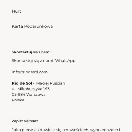
Bottom Leopardo Inv
Hurt
Comfort
Cena
157,50 zl
regularna
Beach Bat Rds Leopardo
Karta Podarunkowa
Cena
355,50 zl
regularna
Bottom
Top
Skontaktuj się z nami
Leopardo
Leopardo
Ba
Babado
Skontaktuj się z nami:
WhatsApp
Comfort
info@riodesol.com
Rio de Sol
- Maciej Puścian
ul. Mikołajczyka 1/13
Bottom Leopardo Ba
03-984 Warszawa
Comfort
Polska
Cena
139,50 zl
Top Leopardo Babado
regularna
Cena
166,50 zl
regularna
Zapisz się teraz
Jako pierwsza dowiesz się o nowościach, wyprzedażach i