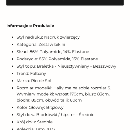
Dodawanie
produktu
Informacje o Produkcie
do
koszyka
Styl nadruku: Nadruk zwierzęcy
Kategoria: Zestaw bikini
Skład: 86% Polyamide, 14% Elastane
Podszycie: 85% Polyamide, 15% Elastane
Styl topu: Braletka - Nieusztywniany - Bezszwowy
Trend: Falbany
Marka: Rio de Sol
Rozmiar modelki: Haily ma na sobie rozmiar S.
Wymiary modelki: wzrost 170cm, biust: 83cm,
biodra: 89cm, obwód talii: 60cm
Kolor Główny: Brązowy
Styl dołu: Biodrówki / hipster - Średnie
Krój dołu: Średnie
Kolekcja: Lato 2022