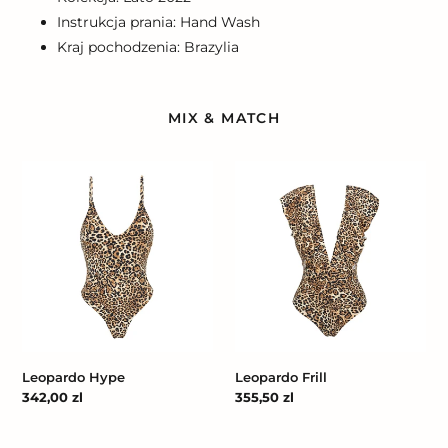
Instrukcja prania: Hand Wash
Kraj pochodzenia: Brazylia
MIX & MATCH
Leopardo
Leopardo
Hype
Frill
Leopardo Hype
Leopardo Frill
Cena
342,00 zl
Cena
355,50 zl
regularna
regularna