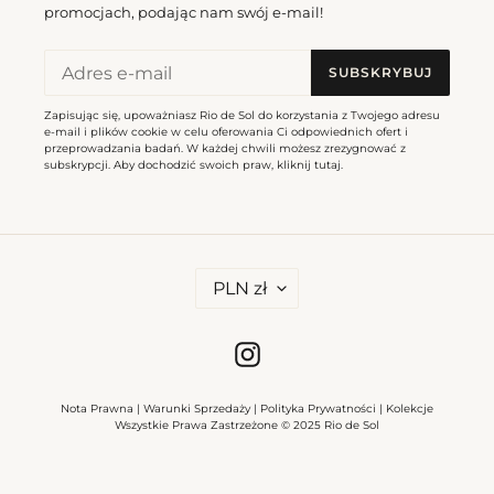
promocjach, podając nam swój e-mail!
SUBSKRYBUJ
Zapisując się, upoważniasz Rio de Sol do korzystania z Twojego adresu
e-mail i plików cookie w celu oferowania Ci odpowiednich ofert i
przeprowadzania badań. W każdej chwili możesz zrezygnować z
subskrypcji. Aby dochodzić swoich praw, kliknij
tutaj
.
W
PLN zł
A
L
U
T
Instagram
A
Nota Prawna
|
Warunki Sprzedaży
|
Polityka Prywatności
|
Kolekcje
Wszystkie Prawa Zastrzeżone © 2025 Rio de Sol