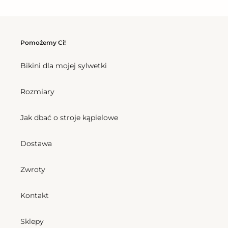
regularna
Bottom
Top
Leopardo
Leopardo
Black
Black
Pomożemy Ci!
Babado
Babado
Bikini dla mojej sylwetki
Rozmiary
Bottom Leopardo Black
Babado
Jak dbać o stroje kąpielowe
Cena
130,50 zl
Top Leopardo Black Babado
regularna
Cena
157,50 zl
regularna
Dostawa
Beach
Bottom
Zwroty
Bat
Leopardo
Rds
Inv
Kontakt
Leopardo
Comfort
Sklepy