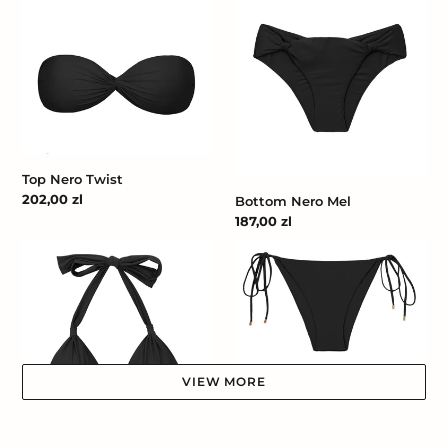
Nero
Nero
Twist
Mel
Top Nero Twist
Cena
202,00 zl
Bottom Nero Mel
regularna
Cena
187,00 zl
regularna
Top
Bottom
Nero
Nero
Mel
Lacinho
VIEW MORE
Bottom Nero Lacinho
Cena
182,00 zl
regularna