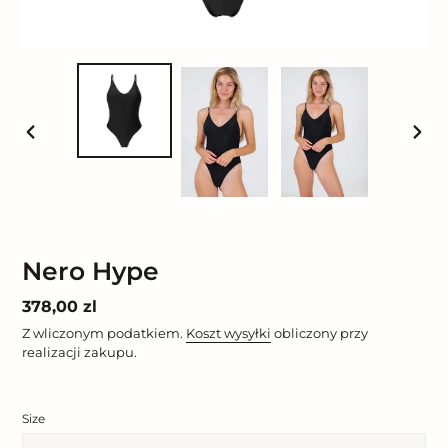
POPRZEDNI
NAST
SLAJD
SLAJ
Nero Hype
Cena
378,00 zl
regularna
Z wliczonym podatkiem.
Koszt wysyłki
obliczony przy
realizacji zakupu.
Size