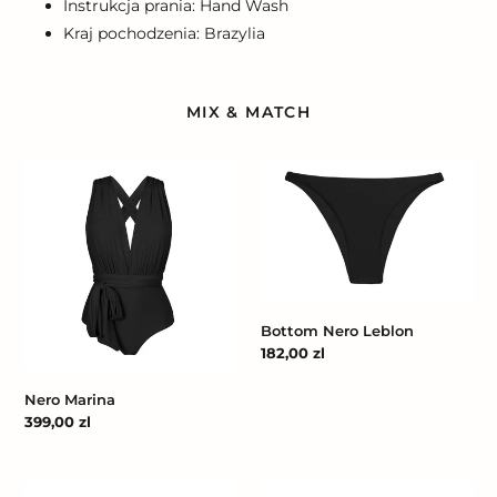
Instrukcja prania: Hand Wash
Kraj pochodzenia: Brazylia
MIX & MATCH
Nero
Bottom
Marina
Nero
Leblon
Bottom Nero Leblon
Cena
182,00 zl
regularna
Nero Marina
Cena
399,00 zl
regularna
Top
Bottom