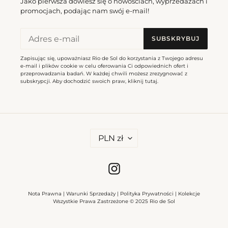
Jako pierwsza dowiesz się o nowościach, wyprzedażach i
regularna
promocjach, podając nam swój e-mail!
Bottom
Bottom
Nero
Nero
SUBSKRYBUJ
Mel-
Ibiza-
Comfy
Comfy
Zapisując się, upoważniasz Rio de Sol do korzystania z Twojego adresu
e-mail i plików cookie w celu oferowania Ci odpowiednich ofert i
przeprowadzania badań. W każdej chwili możesz zrezygnować z
subskrypcji. Aby dochodzić swoich praw, kliknij
tutaj
.
Bottom Nero Mel-Comfy
Bottom Nero Ibiza-Comfy
W
PLN zł
A
Cena
187,00 zl
Cena
182,00 zl
L
regularna
regularna
U
T
Instagram
Top
Bottom
A
Nero
Nero
Bandeau-
Nice-
Nota Prawna
|
Warunki Sprzedaży
|
Polityka Prywatności
|
Kolekcje
Wszystkie Prawa Zastrzeżone © 2025 Rio de Sol
Reto
Fio