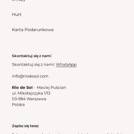
Hurt
Bottom Nero Madrid
Bottom Nero Essential-
Karta Podarunkowa
Cena
177,00 zl
Comfy
regularna
Cena
177,00 zl
regularna
Skontaktuj się z nami
Nero
Bottom
Rash-
Nero
Skontaktuj się z nami:
WhatsApp
Guard
Hotpants
info@riodesol.com
Rio de Sol
- Maciej Puścian
ul. Mikołajczyka 1/13
03-984 Warszawa
Polska
Bottom Nero Hotpants
Nero Rash-Guard
Zapisz się teraz
Cena
192,00 zl
Cena
348,00 zl
regularna