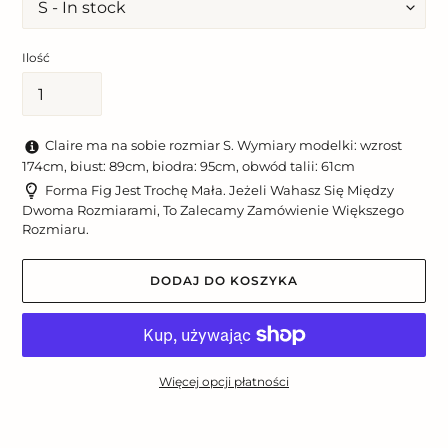
Ilość
Claire ma na sobie rozmiar S. Wymiary modelki: wzrost
174cm, biust: 89cm, biodra: 95cm, obwód talii: 61cm
Forma Fig Jest Trochę Mała. Jeżeli Wahasz Się Między
Dwoma Rozmiarami, To Zalecamy Zamówienie Większego
Rozmiaru.
DODAJ DO KOSZYKA
Więcej opcji płatności
Dodawanie