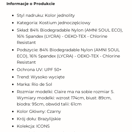
produktu
Informacje o Produkcie
do
koszyka
Styl nadruku: Kolor jednolity
Kategoria: Kostium jednoczęściowy
Skład: 84% Biodegradable Nylon (AMNI SOUL ECO),
16% Spandex (LYCRA) - OEKO-TEX - Chlorine
Resistant
Podszycie: 84% Biodegradable Nylon (AMNI SOUL
ECO), 16% Spandex (LYCRA) - OEKO-TEX - Chlorine
Resistant
Ochrona UV: UPF 50+
Trend: Wysoko wycięte
Marka: Rio de Sol
Rozmiar modelki: Claire ma na sobie rozmiar S.
Wymiary modelki: wzrost 174cm, biust: 89cm,
biodra: 95cm, obwód talii: 61cm
Kolor Główny: Czarny
Krój dołu: Brazylijskie
Kolekcja: ICONS