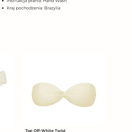
Instrukcja prania: Hand Wash
Kraj pochodzenia: Brazylia
Top
Off-
White
Twist
Top Off-White Twist