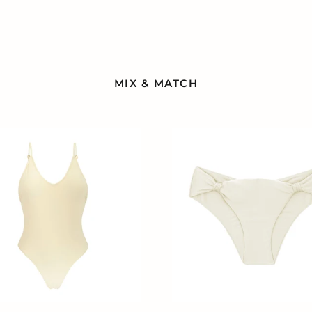
MIX & MATCH
Bottom
Off-
White
Mel