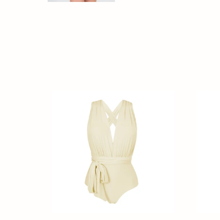
Off-
Off-
White
White
Marina
Hype