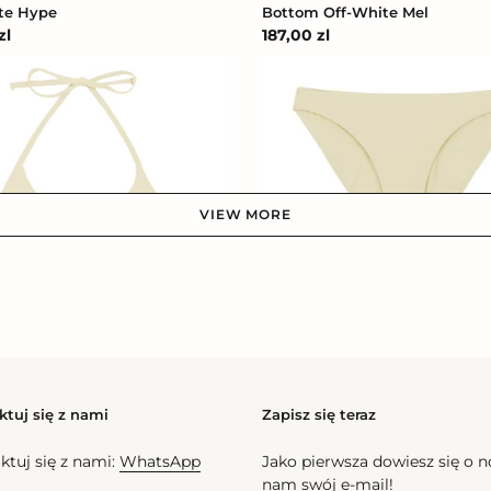
te Hype
Bottom Off-White Mel
zl
Cena
187,00 zl
na
regularna
Bottom
Off-
White
Essential-
Comfy
VIEW MORE
Bottom Off-White Essential-
Cena
177,00 zl
White Tri-Inv
regularna
l
na
ktuj się z nami
Zapisz się teraz
Bottom
ktuj się z nami:
WhatsApp
Jako pierwsza dowiesz się o 
Off-
nam swój e-mail!