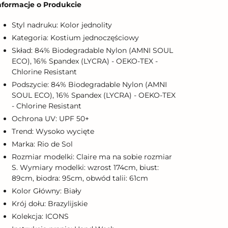
nformacje o Produkcie
o
oszyka
Styl nadruku: Kolor jednolity
Kategoria: Kostium jednoczęściowy
Skład: 84% Biodegradable Nylon (AMNI SOUL
ECO), 16% Spandex (LYCRA) - OEKO-TEX -
Chlorine Resistant
Podszycie: 84% Biodegradable Nylon (AMNI
SOUL ECO), 16% Spandex (LYCRA) - OEKO-TEX
- Chlorine Resistant
Ochrona UV: UPF 50+
Trend: Wysoko wycięte
Marka: Rio de Sol
Rozmiar modelki: Claire ma na sobie rozmiar
S. Wymiary modelki: wzrost 174cm, biust:
89cm, biodra: 95cm, obwód talii: 61cm
Kolor Główny: Biały
Krój dołu: Brazylijskie
Kolekcja: ICONS