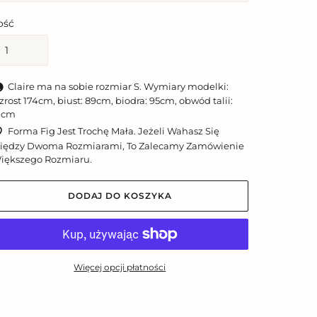
lość
Claire ma na sobie rozmiar S. Wymiary modelki:
zrost 174cm, biust: 89cm, biodra: 95cm, obwód talii:
1cm
Forma Fig Jest Trochę Mała. Jeżeli Wahasz Się
iędzy Dwoma Rozmiarami, To Zalecamy Zamówienie
iększego Rozmiaru.
DODAJ DO KOSZYKA
Więcej opcji płatności
odawanie
roduktu