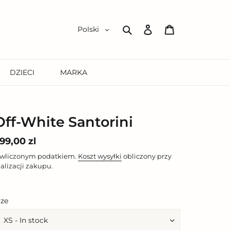
Zaloguj
Koszyk
Polski
się
Szukaj
DZIECI
MARKA
Off-White Santorini
ena
99,00 zl
egularna
 wliczonym podatkiem.
Koszt wysyłki
obliczony przy
ealizacji zakupu.
ize