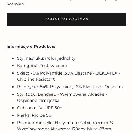
Rozmiaru.
DODAJ DO KOSZYKA
Dodawanie
produktu
Informacje o Produkcie
do
koszyka
Styl nadruku: Kolor jednolity
Kategoria: Zestaw bikini
Skład: 70% Polyamide, 30% Elastane - OEKO-TEX -
Chlorine Resistant
Podszycie: 84% Polyamide, 16% Elastane - Oeko-Tex
Styl topu: Bandeau - Wyjmowana wkładka -
Odpinane ramiączka
Ochrona UV: UPF 50+
Marka: Rio de Sol
Rozmiar modelki: Haily ma na sobie rozmiar S.
Wymiary modelki: wzrost 170cm, biust: 83cm,