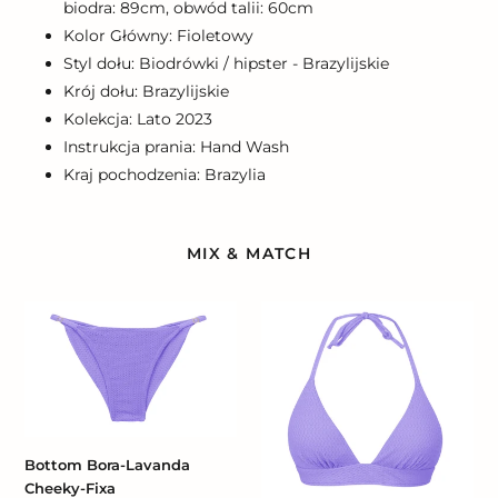
biodra: 89cm, obwód talii: 60cm
Kolor Główny: Fioletowy
Styl dołu: Biodrówki / hipster - Brazylijskie
Krój dołu: Brazylijskie
Kolekcja: Lato 2023
Instrukcja prania: Hand Wash
Kraj pochodzenia: Brazylia
MIX & MATCH
Bottom
Top
Bora-
Bora-
Lavanda
Lavanda
Cheeky-
Tri-
Fixa
Cos
Bottom Bora-Lavanda
Cheeky-Fixa