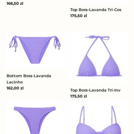
Cena
166,50 zl
regularna
Top Bora-Lavanda Tri-Cos
Cena
175,50 zl
regularna
Bottom
Top
Bora-
Bora-
Lavanda
Lavanda
Lacinho
Tri-
Inv
Bottom Bora-Lavanda
Lacinho
Cena
162,00 zl
Top Bora-Lavanda Tri-Inv
regularna
Cena
175,50 zl
regularna
Bottom
Top
Bora-
Bora-
Lavanda
Lavanda
Leblon
Bandeau-
Joy