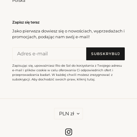
Polska
Zapisz się teraz
Jako pierwsza dowiesz się o nowościach, wyprzedażach i
promocjach, podając nam swój e-mail!
SUBSKRYBUJ
Zapisując się, upoważniasz Rio de Sol do korzystania z Twojego adresu
e-mail i plików cookie w celu oferowania Ci odpowiednich ofert i
przeprowadzania badań. W każdej chwili możesz zrezygnować z
subskrypcji. Aby dochodzić swoich praw, kliknij
tutaj
.
W
PLN zł
A
L
U
T
Instagram
A