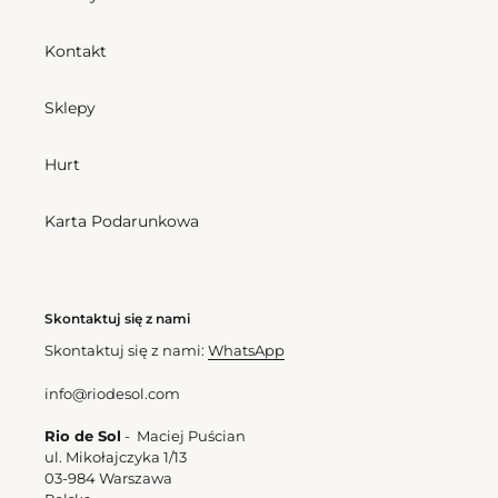
Bottom
Bora-
Kontakt
Lavanda
Essential-
Sklepy
Comfy
Hurt
Bottom Bora-Lavanda
Essential-Comfy
Karta Podarunkowa
Cena
157,50 zl
regularna
Skontaktuj się z nami
Skontaktuj się z nami:
WhatsApp
info@riodesol.com
Rio de Sol
- Maciej Puścian
ul. Mikołajczyka 1/13
03-984 Warszawa