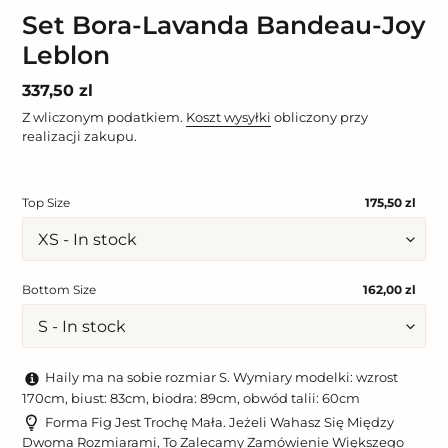
Set Bora-Lavanda Bandeau-Joy
Leblon
Cena
337,50 zl
regularna
Z wliczonym podatkiem.
Koszt wysyłki
obliczony przy
realizacji zakupu.
Top Size
175,50 zl
Bottom Size
162,00 zl
Haily ma na sobie rozmiar S. Wymiary modelki: wzrost
170cm, biust: 83cm, biodra: 89cm, obwód talii: 60cm
Forma Fig Jest Trochę Mała. Jeżeli Wahasz Się Między
Dwoma Rozmiarami, To Zalecamy Zamówienie Większego