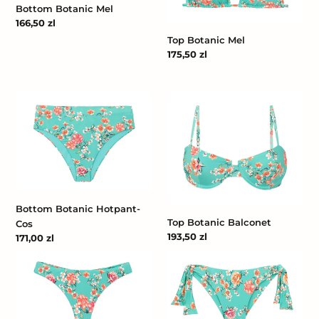
Bottom Botanic Mel
Cena
166,50 zl
regularna
Top Botanic Mel
Cena
175,50 zl
regularna
Bottom
Top
Botanic
Botanic
Hotpant-
Balconet
Cos
Bottom Botanic Hotpant-
Top Botanic Balconet
Cos
Cena
193,50 zl
Cena
171,00 zl
regularna
regularna
Bottom
Bottom
Botanic
Botanic
Nice-
Italy
Fio