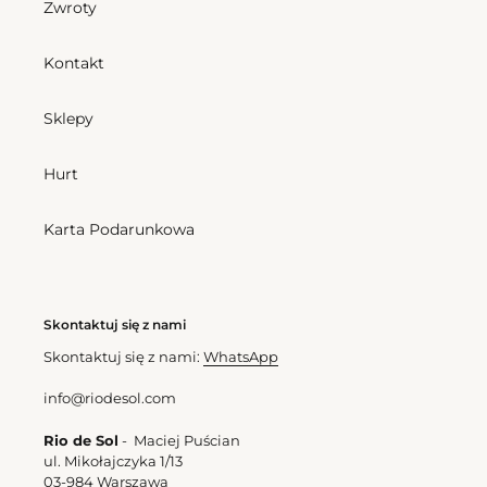
Zwroty
Tie
Kontakt
Bottom Botanic Cheeky-Tie
Sklepy
Cena
166,50 zl
regularna
Top Botanic Mila
Cena
184,50 zl
Hurt
regularna
Karta Podarunkowa
Skontaktuj się z nami
Skontaktuj się z nami:
WhatsApp
info@riodesol.com
Rio de Sol
- Maciej Puścian
ul. Mikołajczyka 1/13
03-984 Warszawa