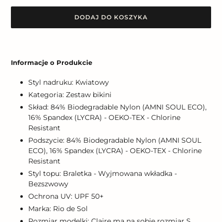
DODAJ DO KOSZYKA
Dodawanie
produktu
Informacje o Produkcie
do
koszyka
Styl nadruku: Kwiatowy
Kategoria: Zestaw bikini
Skład: 84% Biodegradable Nylon (AMNI SOUL ECO),
16% Spandex (LYCRA) - OEKO-TEX - Chlorine
Resistant
Podszycie: 84% Biodegradable Nylon (AMNI SOUL
ECO), 16% Spandex (LYCRA) - OEKO-TEX - Chlorine
Resistant
Styl topu: Braletka - Wyjmowana wkładka -
Bezszwowy
Ochrona UV: UPF 50+
Marka: Rio de Sol
Rozmiar modelki: Claire ma na sobie rozmiar S.