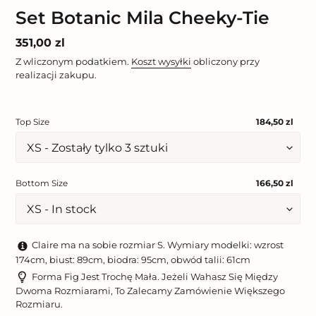
Set Botanic Mila Cheeky-Tie
Cena
351,00 zl
regularna
Z wliczonym podatkiem.
Koszt wysyłki
obliczony przy
realizacji zakupu.
Top Size
184,50 zl
Bottom Size
166,50 zl
Claire ma na sobie rozmiar S. Wymiary modelki: wzrost
174cm, biust: 89cm, biodra: 95cm, obwód talii: 61cm
Forma Fig Jest Trochę Mała. Jeżeli Wahasz Się Między
Dwoma Rozmiarami, To Zalecamy Zamówienie Większego
Rozmiaru.