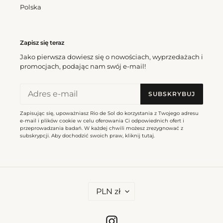
Polska
Zapisz się teraz
Jako pierwsza dowiesz się o nowościach, wyprzedażach i
promocjach, podając nam swój e-mail!
SUBSKRYBUJ
Zapisując się, upoważniasz Rio de Sol do korzystania z Twojego adresu
e-mail i plików cookie w celu oferowania Ci odpowiednich ofert i
przeprowadzania badań. W każdej chwili możesz zrezygnować z
subskrypcji. Aby dochodzić swoich praw, kliknij
tutaj
.
W
PLN zł
A
L
U
T
Instagram