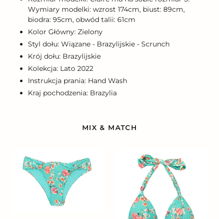
Wymiary modelki: wzrost 174cm, biust: 89cm,
biodra: 95cm, obwód talii: 61cm
Kolor Główny: Zielony
Styl dołu: Wiązane - Brazylijskie - Scrunch
Krój dołu: Brazylijskie
Kolekcja: Lato 2022
Instrukcja prania: Hand Wash
Kraj pochodzenia: Brazylia
MIX & MATCH
Bottom
Top
Botanic
Botanic
Mel
Mel