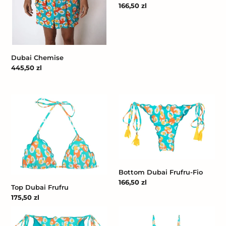
Cena
166,50 zl
regularna
Dubai Chemise
Cena
445,50 zl
regularna
Top
Bottom
Dubai
Dubai
Frufru
Frufru-
Fio
Bottom Dubai Frufru-Fio
Cena
166,50 zl
Top Dubai Frufru
regularna
Cena
175,50 zl
regularna
Bottom
Dubai
Dubai
Hype