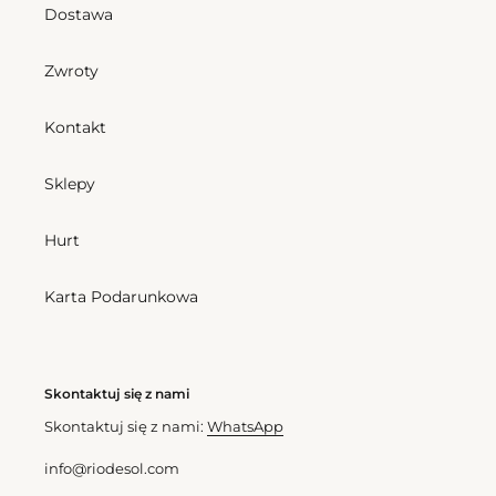
Top Dubai Bralette
Dostawa
Cena
189,00 zl
regularna
Zwroty
Bottom
Top
Dubai
Dubai
Kontakt
Italy
Halter-
Double
Sklepy
Bottom Dubai Italy
Hurt
Cena
157,50 zl
regularna
Karta Podarunkowa
Top Dubai Halter-Double
Cena
175,50 zl
regularna
Skontaktuj się z nami
Skontaktuj się z nami:
WhatsApp
info@riodesol.com