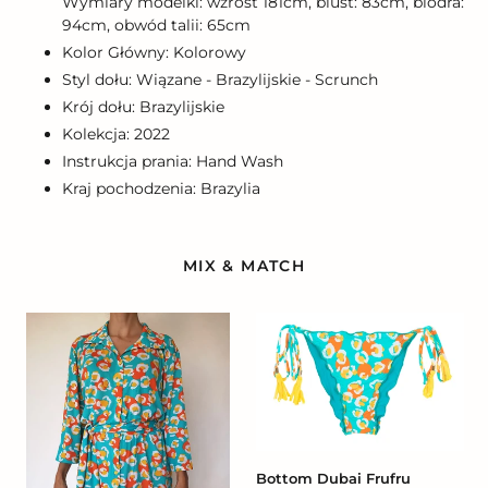
Wymiary modelki: wzrost 181cm, biust: 83cm, biodra:
94cm, obwód talii: 65cm
Kolor Główny: Kolorowy
Styl dołu: Wiązane - Brazylijskie - Scrunch
Krój dołu: Brazylijskie
Kolekcja: 2022
Instrukcja prania: Hand Wash
Kraj pochodzenia: Brazylia
MIX & MATCH
Dubai
Bottom
Chemise
Dubai
Frufru
Bottom Dubai Frufru