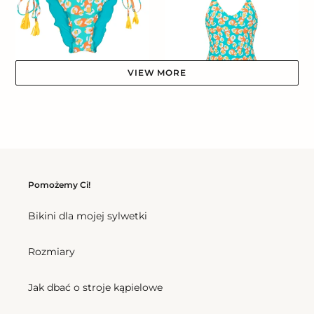
Frufru-
Comfy
VIEW MORE
Bottom Dubai Frufru-Comfy
Cena
166,50 zl
regularna
Dubai Hype
Cena
337,50 zl
regularna
Bottom
Top
Pomożemy Ci!
Dubai
Dubai
Madrid
Bralette
Bikini dla mojej sylwetki
Rozmiary
Bottom Dubai Madrid
Jak dbać o stroje kąpielowe
Cena
157,50 zl
regularna