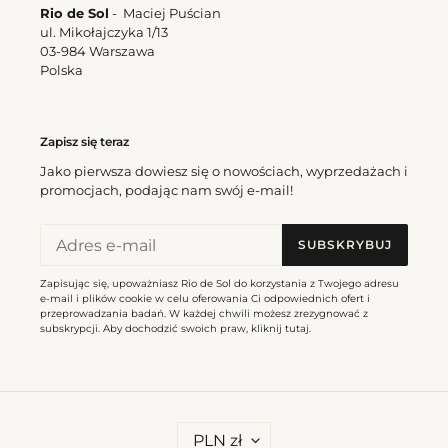
Rio de Sol
- Maciej Puścian
ul. Mikołajczyka 1/13
03-984 Warszawa
Polska
Zapisz się teraz
Jako pierwsza dowiesz się o nowościach, wyprzedażach i
promocjach, podając nam swój e-mail!
SUBSKRYBUJ
Zapisując się, upoważniasz Rio de Sol do korzystania z Twojego adresu
e-mail i plików cookie w celu oferowania Ci odpowiednich ofert i
przeprowadzania badań. W każdej chwili możesz zrezygnować z
subskrypcji. Aby dochodzić swoich praw, kliknij
tutaj
.
W
PLN zł
A