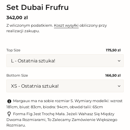
Set Dubai Frufru
Cena
342,00 zl
regularna
Z wliczonym podatkiem.
Koszt wysyłki
obliczony przy
realizacji zakupu.
Top Size
175,50 zl
Bottom Size
166,50 zl
Margaux ma na sobie rozmiar S. Wymiary modelki: wzrost
181cm, biust: 83cm, biodra: 94cm, obwód talii: 65cm
Forma Fig Jest Trochę Mała. Jeżeli Wahasz Się Między
Dwoma Rozmiarami, To Zalecamy Zamówienie Większego
Rozmiaru.