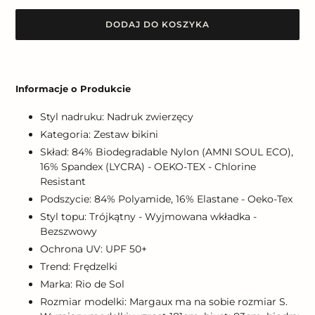
DODAJ DO KOSZYKA
Dodawanie
produktu
Informacje o Produkcie
do
koszyka
Styl nadruku: Nadruk zwierzęcy
Kategoria: Zestaw bikini
Skład: 84% Biodegradable Nylon (AMNI SOUL ECO),
16% Spandex (LYCRA) - OEKO-TEX - Chlorine
Resistant
Podszycie: 84% Polyamide, 16% Elastane - Oeko-Tex
Styl topu: Trójkątny - Wyjmowana wkładka -
Bezszwowy
Ochrona UV: UPF 50+
Trend: Frędzelki
Marka: Rio de Sol
Rozmiar modelki: Margaux ma na sobie rozmiar S.