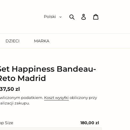
Zaloguj
Koszyk
Polski
się
Szukaj
DZIECI
MARKA
Set Happiness Bandeau-
Reto Madrid
ena
37,50 zl
egularna
 wliczonym podatkiem.
Koszt wysyłki
obliczony przy
ealizacji zakupu.
op Size
180,00 zl