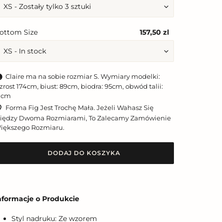
ottom Size
157,50 zl
Claire ma na sobie rozmiar S. Wymiary modelki:
zrost 174cm, biust: 89cm, biodra: 95cm, obwód talii:
1cm
Forma Fig Jest Trochę Mała. Jeżeli Wahasz Się
iędzy Dwoma Rozmiarami, To Zalecamy Zamówienie
iększego Rozmiaru.
DODAJ DO KOSZYKA
odawanie
roduktu
nformacje o Produkcie
o
oszyka
Styl nadruku: Ze wzorem