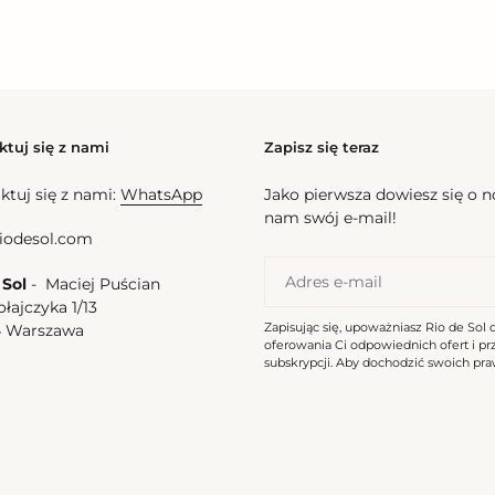
Happiness Madrid
l
Top Happiness Bandeau-Reto
na
Cena
180,00 zl
regularna
ktuj się z nami
Zapisz się teraz
ktuj się z nami:
WhatsApp
Jako pierwsza dowiesz się o 
ss
nam swój e-mail!
l-
iodesol.com
 Sol
- Maciej Puścian
ołajczyka 1/13
Zapisując się, upoważniasz Rio de Sol 
4 Warszawa
oferowania Ci odpowiednich ofert i p
a
subskrypcji. Aby dochodzić swoich praw
Happiness Essential-Comfy
l
na