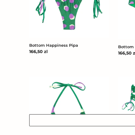
Pipa
Mel
Bottom Happiness Pipa
Bottom 
Cena
166,50 zl
Cena
166,50 z
regularna
regular
Top
Bottom
Happiness
Happine
Tri-
Madrid
Inv