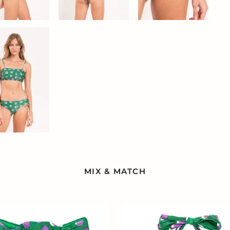
MIX & MATCH
Top
ss
Happiness