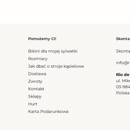
Bottom 
Cena
157,50 z
regular
Top Happiness Tri-Inv
Cena
175,50 zl
regularna
Pomożemy Ci!
Skonta
Bottom
Bottom
Bikini dla mojej sylwetki
Skonta
Happiness
Happine
Rozmiary
Ibiza-
Essentia
info@r
Comfy
Jak dbać o stroje kąpielowe
Comfy
Dostawa
Rio de
ul. Mik
Zwroty
03-98
Kontakt
Polsk
Sklepy
Bottom Happiness Ibiza-Comfy
Bottom 
Hurt
Cena
157,50 zl
Cena
157,50 z
Karta Podarunkowa
regularna
regular