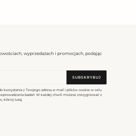
Happiness Maeve
Cena
337,50 zl
regularna
nowościach, wyprzedażach i promocjach, podając
SUBSKRYBUJ
do korzystania z Twojego adresu e-mail i plików cookie w celu
rzeprowadzania badań. W każdej chwili możesz zrezygnować z
, kliknij
tutaj
.