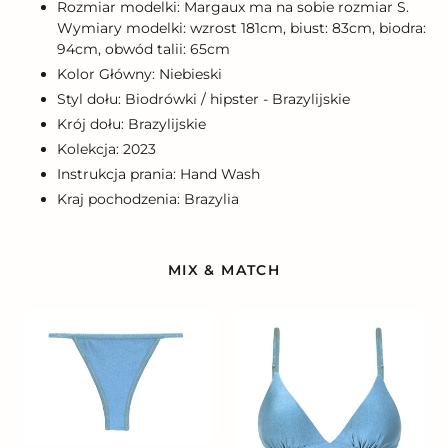
Rozmiar modelki: Margaux ma na sobie rozmiar S.
Wymiary modelki: wzrost 181cm, biust: 83cm, biodra:
94cm, obwód talii: 65cm
Kolor Główny: Niebieski
Styl dołu: Biodrówki / hipster - Brazylijskie
Krój dołu: Brazylijskie
Kolekcja: 2023
Instrukcja prania: Hand Wash
Kraj pochodzenia: Brazylia
MIX & MATCH
Bottom
Top
Shimmer-
Shimmer-
Baltic-
Baltic-
Sea
Sea
California
Tri-
Fixo