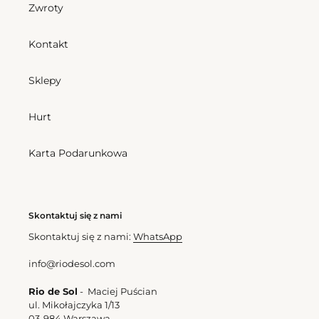
Bottom
Shimmer-
Zwroty
Shimmer-
Baltic-
Baltic-
Sea
Kontakt
Sea
Zoe
Frufru-
Sklepy
Fio
Bottom Shimmer-Baltic-
Hurt
Sea Frufru-Fio
Cena
166,50 zl
Karta Podarunkowa
regularna
Shimmer-Baltic-Sea Zoe
Cena
382,50 zl
regularna
Bottom
Top
Skontaktuj się z nami
Shimmer-
Shimmer-
Skontaktuj się z nami:
WhatsApp
Baltic-
Baltic-
Sea
Sea
info@riodesol.com
Cheeky-
Tri-
Tie
Inv
Rio de Sol
- Maciej Puścian
ul. Mikołajczyka 1/13
Bottom Shimmer-Baltic-
03-984 Warszawa