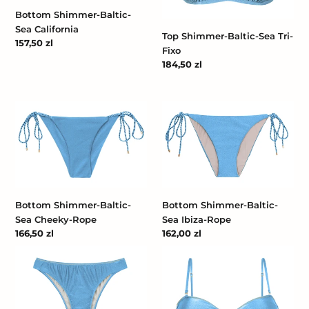
Bottom Shimmer-Baltic-
Sea California
Top Shimmer-Baltic-Sea Tri-
Cena
157,50 zl
Fixo
regularna
Cena
184,50 zl
regularna
Bottom
Bottom
Shimmer-
Shimmer-
Baltic-
Baltic-
Sea
Sea
Cheeky-
Ibiza-
Rope
Rope
Bottom Shimmer-Baltic-
Bottom Shimmer-Baltic-
Sea Cheeky-Rope
Sea Ibiza-Rope
Cena
166,50 zl
Cena
162,00 zl
regularna
regularna
Bottom
Top
Shimmer-
Shimmer-
Baltic-
Baltic-
Sea
Sea