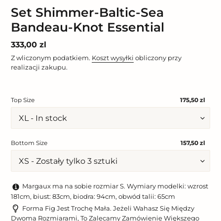
Set Shimmer-Baltic-Sea
Bandeau-Knot Essential
Cena
333,00 zl
regularna
Z wliczonym podatkiem.
Koszt wysyłki
obliczony przy
realizacji zakupu.
Top Size
175,50 zl
Bottom Size
157,50 zl
Margaux ma na sobie rozmiar S. Wymiary modelki: wzrost
181cm, biust: 83cm, biodra: 94cm, obwód talii: 65cm
Forma Fig Jest Trochę Mała. Jeżeli Wahasz Się Między
Dwoma Rozmiarami, To Zalecamy Zamówienie Większego