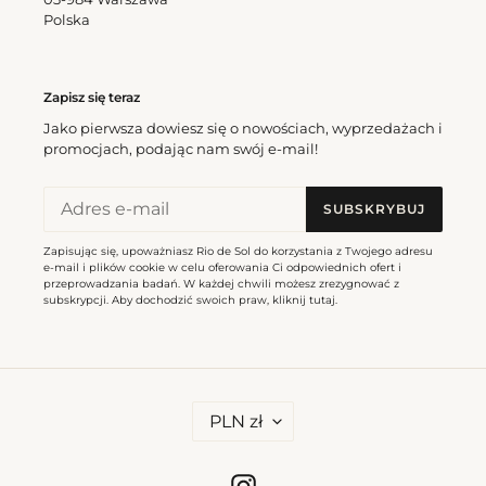
Sea Cheeky-Tie
Polska
Cena
166,50 zl
Top Shimmer-Baltic-Sea Tri-
regularna
Inv
Cena
175,50 zl
Zapisz się teraz
regularna
Jako pierwsza dowiesz się o nowościach, wyprzedażach i
promocjach, podając nam swój e-mail!
Bottom
Top
Shimmer-
Shimmer-
Baltic-
Baltic-
SUBSKRYBUJ
Sea
Sea
Ibiza-
Bandeau-
Zapisując się, upoważniasz Rio de Sol do korzystania z Twojego adresu
Comfy
Joy
e-mail i plików cookie w celu oferowania Ci odpowiednich ofert i
przeprowadzania badań. W każdej chwili możesz zrezygnować z
subskrypcji. Aby dochodzić swoich praw, kliknij
tutaj
.
Bottom Shimmer-Baltic-
Sea Ibiza-Comfy
Top Shimmer-Baltic-Sea
Cena
162,00 zl
regularna
Bandeau-Joy
Cena
184,50 zl
W
regularna
PLN zł
A
L
Bottom
Shimmer-
U
T
Shimmer-
Baltic-
Instagram