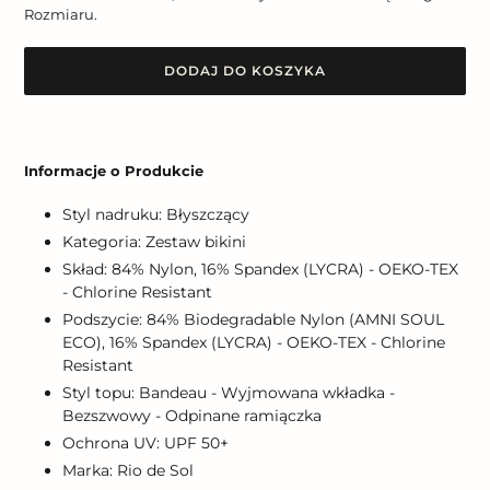
Rozmiaru.
DODAJ DO KOSZYKA
Dodawanie
produktu
Informacje o Produkcie
do
koszyka
Styl nadruku: Błyszczący
Kategoria: Zestaw bikini
Skład: 84% Nylon, 16% Spandex (LYCRA) - OEKO-TEX
- Chlorine Resistant
Podszycie: 84% Biodegradable Nylon (AMNI SOUL
ECO), 16% Spandex (LYCRA) - OEKO-TEX - Chlorine
Resistant
Styl topu: Bandeau - Wyjmowana wkładka -
Bezszwowy - Odpinane ramiączka
Ochrona UV: UPF 50+
Marka: Rio de Sol