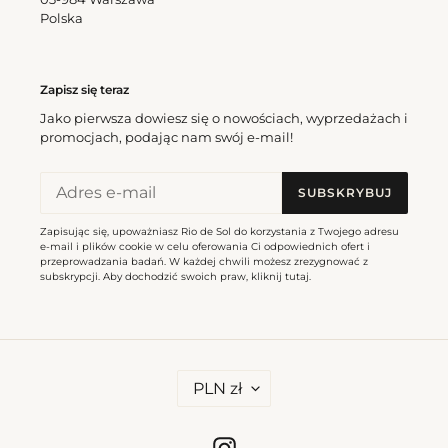
Sea Cheeky-Tie
Polska
Cena
166,50 zl
Top Shimmer-Baltic-Sea Tri-
regularna
Inv
Cena
175,50 zl
Zapisz się teraz
regularna
Jako pierwsza dowiesz się o nowościach, wyprzedażach i
promocjach, podając nam swój e-mail!
Bottom
Top
Shimmer-
Shimmer-
Baltic-
Baltic-
SUBSKRYBUJ
Sea
Sea
Ibiza-
Bandeau-
Zapisując się, upoważniasz Rio de Sol do korzystania z Twojego adresu
Comfy
Joy
e-mail i plików cookie w celu oferowania Ci odpowiednich ofert i
przeprowadzania badań. W każdej chwili możesz zrezygnować z
subskrypcji. Aby dochodzić swoich praw, kliknij
tutaj
.
Bottom Shimmer-Baltic-
Sea Ibiza-Comfy
Top Shimmer-Baltic-Sea
Cena
162,00 zl
regularna
Bandeau-Joy
Cena
184,50 zl
W
regularna
PLN zł
A
L
Bottom
Shimmer-
U
T
Shimmer-
Baltic-
Instagram