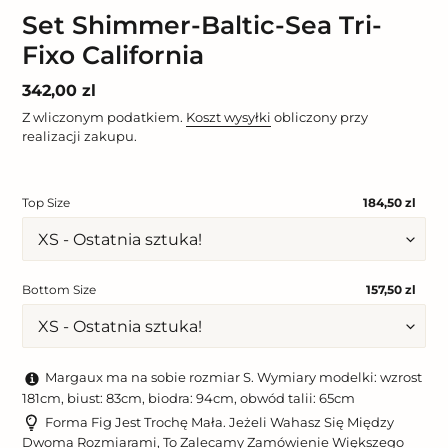
Set Shimmer-Baltic-Sea Tri-
Fixo California
Cena
342,00 zl
regularna
Z wliczonym podatkiem.
Koszt wysyłki
obliczony przy
realizacji zakupu.
Top Size
184,50 zl
Bottom Size
157,50 zl
Margaux ma na sobie rozmiar S. Wymiary modelki: wzrost
181cm, biust: 83cm, biodra: 94cm, obwód talii: 65cm
Forma Fig Jest Trochę Mała. Jeżeli Wahasz Się Między
Dwoma Rozmiarami, To Zalecamy Zamówienie Większego