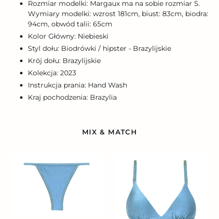
Rozmiar modelki: Margaux ma na sobie rozmiar S.
Wymiary modelki: wzrost 181cm, biust: 83cm, biodra:
94cm, obwód talii: 65cm
Kolor Główny: Niebieski
Styl dołu: Biodrówki / hipster - Brazylijskie
Krój dołu: Brazylijskie
Kolekcja: 2023
Instrukcja prania: Hand Wash
Kraj pochodzenia: Brazylia
MIX & MATCH
Bottom
Top
Shimmer-
Shimmer-
Baltic-
Baltic-
Sea
Sea
California
Tri-
Fixo