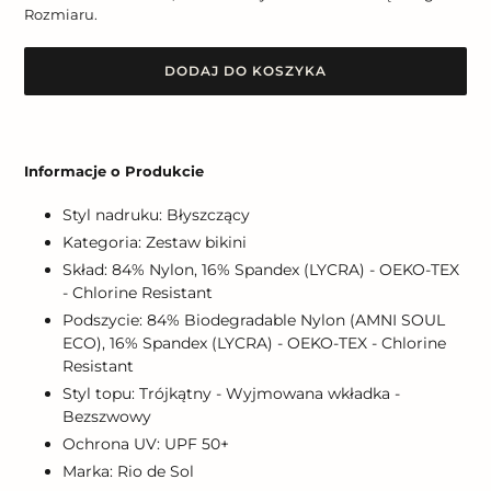
Rozmiaru.
DODAJ DO KOSZYKA
Dodawanie
produktu
Informacje o Produkcie
do
koszyka
Styl nadruku: Błyszczący
Kategoria: Zestaw bikini
Skład: 84% Nylon, 16% Spandex (LYCRA) - OEKO-TEX
- Chlorine Resistant
Podszycie: 84% Biodegradable Nylon (AMNI SOUL
ECO), 16% Spandex (LYCRA) - OEKO-TEX - Chlorine
Resistant
Styl topu: Trójkątny - Wyjmowana wkładka -
Bezszwowy
Ochrona UV: UPF 50+
Marka: Rio de Sol