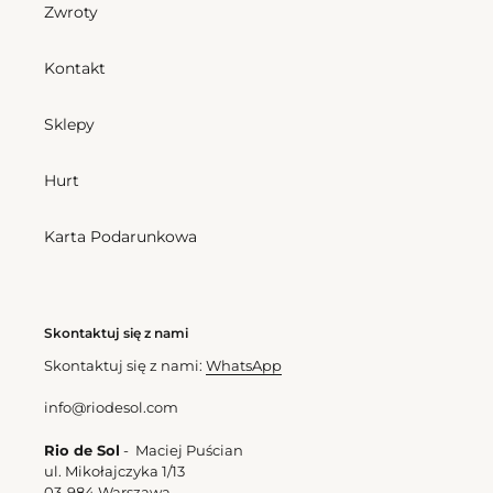
Bottom
Shimmer-
Zwroty
Shimmer-
Baltic-
Baltic-
Sea
Kontakt
Sea
Zoe
Frufru-
Sklepy
Fio
Bottom Shimmer-Baltic-
Hurt
Sea Frufru-Fio
Cena
166,50 zl
Karta Podarunkowa
regularna
Shimmer-Baltic-Sea Zoe
Cena
382,50 zl
regularna
Bottom
Top
Skontaktuj się z nami
Shimmer-
Shimmer-
Skontaktuj się z nami:
WhatsApp
Baltic-
Baltic-
Sea
Sea
info@riodesol.com
Cheeky-
Tri-
Tie
Inv
Rio de Sol
- Maciej Puścian
ul. Mikołajczyka 1/13
Bottom Shimmer-Baltic-
03-984 Warszawa