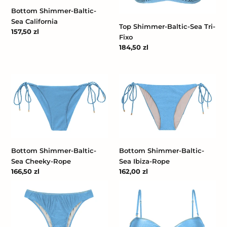
Bottom Shimmer-Baltic-
Sea California
Top Shimmer-Baltic-Sea Tri-
Cena
157,50 zl
Fixo
regularna
Cena
184,50 zl
regularna
Bottom
Bottom
Shimmer-
Shimmer-
Baltic-
Baltic-
Sea
Sea
Cheeky-
Ibiza-
Rope
Rope
Bottom Shimmer-Baltic-
Bottom Shimmer-Baltic-
Sea Cheeky-Rope
Sea Ibiza-Rope
Cena
166,50 zl
Cena
162,00 zl
regularna
regularna
Bottom
Top
Shimmer-
Shimmer-
Baltic-
Baltic-
Sea
Sea