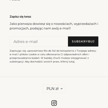
Stories Maeve-Kids
Cena
310,50 zl
Zapisz się teraz
regularna
Jako pierwsza dowiesz się o nowościach, wyprzedażach i
promocjach, podając nam swój e-mail!
SUBSKRYBUJ
Zapisując się, upoważniasz Rio de Sol do korzystania z Twojego adresu
e-mail i plików cookie w celu oferowania Ci odpowiednich ofert i
przeprowadzania badań. W każdej chwili możesz zrezygnować z
subskrypcji. Aby dochodzić swoich praw, kliknij
tutaj
.
W
PLN zł
A
L
U
T
Instagram
A