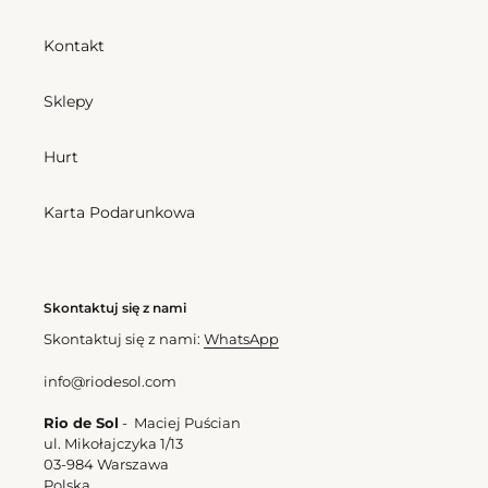
Cheeky-
Tri-
Micro
Fixo
Kontakt
Sklepy
Bottom Stories Cheeky-
Micro
Top Stories Tri-Fixo
Hurt
Cena
166,50 zl
Cena
184,50 zl
regularna
regularna
Karta Podarunkowa
Stories
Maeve-
Kids
Skontaktuj się z nami
Skontaktuj się z nami:
WhatsApp
info@riodesol.com
Rio de Sol
- Maciej Puścian
ul. Mikołajczyka 1/13
03-984 Warszawa
Polska