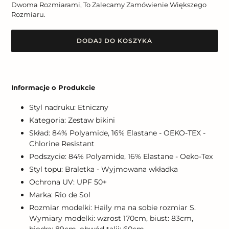
Dwoma Rozmiarami, To Zalecamy Zamówienie Większego
Rozmiaru.
DODAJ DO KOSZYKA
Dodawanie
produktu
Informacje o Produkcie
do
koszyka
Styl nadruku: Etniczny
Kategoria: Zestaw bikini
Skład: 84% Polyamide, 16% Elastane - OEKO-TEX -
Chlorine Resistant
Podszycie: 84% Polyamide, 16% Elastane - Oeko-Tex
Styl topu: Braletka - Wyjmowana wkładka
Ochrona UV: UPF 50+
Marka: Rio de Sol
Rozmiar modelki: Haily ma na sobie rozmiar S.
Wymiary modelki: wzrost 170cm, biust: 83cm,