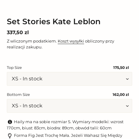
Set Stories Kate Leblon
Cena
337,50 zl
regularna
Z wliczonym podatkiem.
Koszt wysyłki
obliczony przy
realizacji zakupu.
Top Size
175,50 zl
Bottom Size
162,00 zl
Haily ma na sobie rozmiar S. Wymiary modelki: wzrost
170cm, biust: 83cm, biodra: 89cm, obwód talii: 60cm
Forma Fig Jest Trochę Mała. Jeżeli Wahasz Się Między