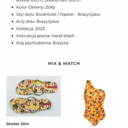
biodra: 89cm, obwód talii: 60cm
Kolor Główny: Żółty
Styl dołu: Biodrówki / hipster - Brazylijskie
Krój dołu: Brazylijskie
Kolekcja: 2023
Instrukcja prania: Hand Wash
Kraj pochodzenia: Brazylia
MIX & MATCH
Stories
Stories
Slim
Maeve
Stories Slim