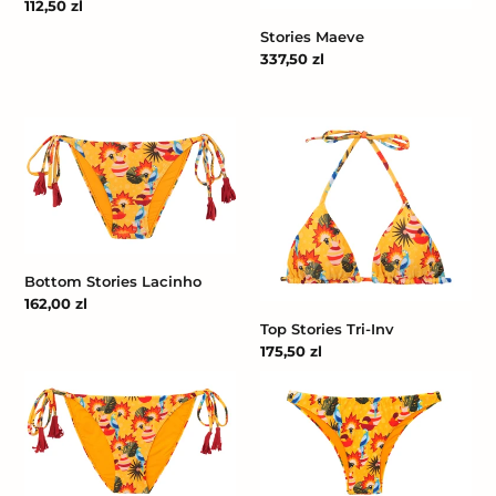
Cena
112,50 zl
regularna
Stories Maeve
Cena
337,50 zl
regularna
Bottom
Top
Stories
Stories
Lacinho
Tri-
Inv
Bottom Stories Lacinho
Cena
162,00 zl
regularna
Top Stories Tri-Inv
Cena
175,50 zl
regularna
Bottom
Bottom
Stories
Stories
Ibiza-
Leblon
Comfy