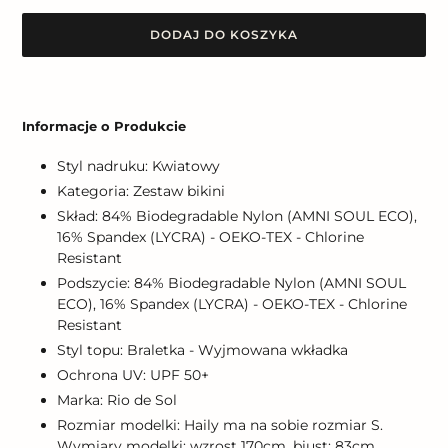
DODAJ DO KOSZYKA
Dodawanie
produktu
Informacje o Produkcie
do
koszyka
Styl nadruku: Kwiatowy
Kategoria: Zestaw bikini
Skład: 84% Biodegradable Nylon (AMNI SOUL ECO),
16% Spandex (LYCRA) - OEKO-TEX - Chlorine
Resistant
Podszycie: 84% Biodegradable Nylon (AMNI SOUL
ECO), 16% Spandex (LYCRA) - OEKO-TEX - Chlorine
Resistant
Styl topu: Braletka - Wyjmowana wkładka
Ochrona UV: UPF 50+
Marka: Rio de Sol
Rozmiar modelki: Haily ma na sobie rozmiar S.
Wymiary modelki: wzrost 170cm, biust: 83cm,