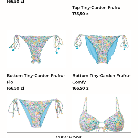
Cena
166,50 zl
regularna
Top Tiny-Garden Frufru
Cena
175,50 zl
regularna
Bottom
Bottom
Tiny-
Tiny-
Garden
Garden
Frufru-
Frufru-
Fio
Comfy
Bottom Tiny-Garden Frufru-
Bottom Tiny-Garden Frufru-
Fio
Comfy
Cena
166,50 zl
Cena
166,50 zl
regularna
regularna
Bottom
Top
Tiny-
Tiny-
Garden
Garden
Lacinho
Mila
VIEW MORE