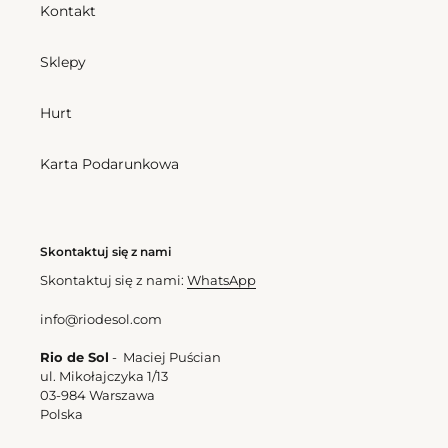
Kontakt
Leblon
Balconet
Sklepy
Bottom Tiny-Garden Leblon
Cena
162,00 zl
Hurt
Top Tiny-Garden Balconet
regularna
Cena
193,50 zl
regularna
Karta Podarunkowa
Skontaktuj się z nami
Skontaktuj się z nami:
WhatsApp
info@riodesol.com
Rio de Sol
- Maciej Puścian
ul. Mikołajczyka 1/13
03-984 Warszawa
Polska