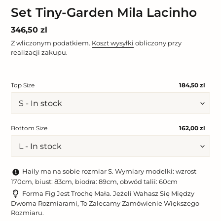
Set Tiny-Garden Mila Lacinho
Cena
346,50 zl
regularna
Z wliczonym podatkiem.
Koszt wysyłki
obliczony przy
realizacji zakupu.
Top Size
184,50 zl
Bottom Size
162,00 zl
Haily ma na sobie rozmiar S. Wymiary modelki: wzrost
170cm, biust: 83cm, biodra: 89cm, obwód talii: 60cm
Forma Fig Jest Trochę Mała. Jeżeli Wahasz Się Między
Dwoma Rozmiarami, To Zalecamy Zamówienie Większego
Rozmiaru.