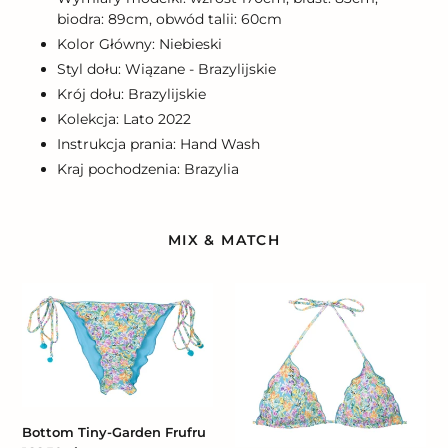
biodra: 89cm, obwód talii: 60cm
Kolor Główny: Niebieski
Styl dołu: Wiązane - Brazylijskie
Krój dołu: Brazylijskie
Kolekcja: Lato 2022
Instrukcja prania: Hand Wash
Kraj pochodzenia: Brazylia
MIX & MATCH
Bottom
Top
Tiny-
Tiny-
Garden
Garden
Frufru
Frufru
Bottom Tiny-Garden Frufru