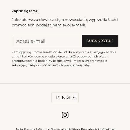
Zapisz się teraz
Jako pierwsza dowiesz się o nowościach, wyprzedażach i
promocjach, podając nam swój e-mail!
SUBSKRYBUJ
Zapisując się, upoważniasz Rio de Sol do korzystania z Twojego adresu
e-mail i plików cookie w celu oferowania Ci odpowiednich ofert i
przeprowadzania badań. W każdej chwili możesz zrezygnować z
subskrypcji. Aby dochodzić swoich praw, kliknij
tutaj
.
W
PLN zł
A
L
U
T
Instagram
A
Nota Prawna
|
Warunki Sprzedaży
|
Polityka Prywatności
|
Kolekcje