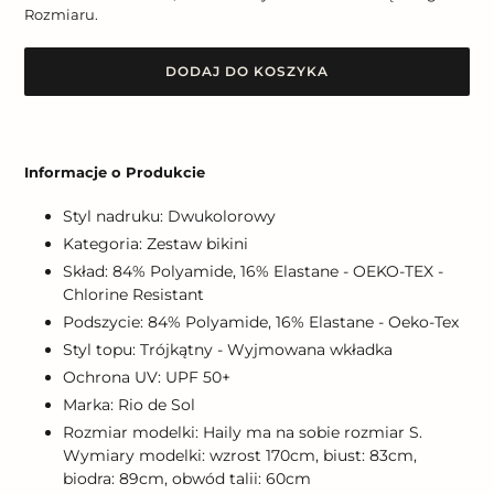
Rozmiaru.
DODAJ DO KOSZYKA
Dodawanie
produktu
Informacje o Produkcie
do
koszyka
Styl nadruku: Dwukolorowy
Kategoria: Zestaw bikini
Skład: 84% Polyamide, 16% Elastane - OEKO-TEX -
Chlorine Resistant
Podszycie: 84% Polyamide, 16% Elastane - Oeko-Tex
Styl topu: Trójkątny - Wyjmowana wkładka
Ochrona UV: UPF 50+
Marka: Rio de Sol
Rozmiar modelki: Haily ma na sobie rozmiar S.
Wymiary modelki: wzrost 170cm, biust: 83cm,
biodra: 89cm, obwód talii: 60cm