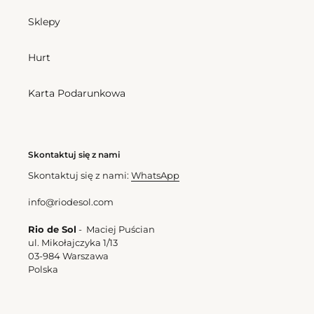
Baobi
Amelia
Sklepy
Bottom Trail-Orange Baobi
Hurt
Cena
162,00 zl
regularna
Top Trail-Orange Amelia
Karta Podarunkowa
Cena
193,50 zl
regularna
Bottom
Skontaktuj się z nami
Trail-
Orange
Skontaktuj się z nami:
WhatsApp
Ibiza-
Comfy
info@riodesol.com
Rio de Sol
- Maciej Puścian
Bottom Trail-Orange Ibiza-
ul. Mikołajczyka 1/13
03-984 Warszawa
Comfy
Polska
Cena
157,50 zl
regularna