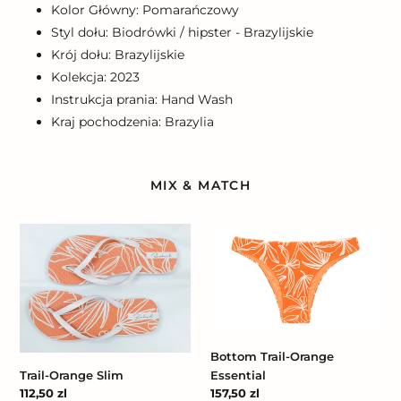
Kolor Główny: Pomarańczowy
Styl dołu: Biodrówki / hipster - Brazylijskie
Krój dołu: Brazylijskie
Kolekcja: 2023
Instrukcja prania: Hand Wash
Kraj pochodzenia: Brazylia
MIX & MATCH
Trail-
Bottom
Orange
Trail-
Slim
Orange
Essential
Bottom Trail-Orange
Trail-Orange Slim
Essential
Cena
112,50 zl
Cena
157,50 zl