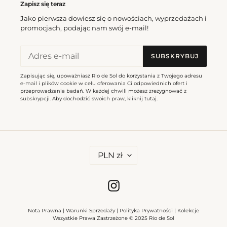
Zapisz się teraz
Jako pierwsza dowiesz się o nowościach, wyprzedażach i
promocjach, podając nam swój e-mail!
SUBSKRYBUJ
Zapisując się, upoważniasz Rio de Sol do korzystania z Twojego adresu
e-mail i plików cookie w celu oferowania Ci odpowiednich ofert i
przeprowadzania badań. W każdej chwili możesz zrezygnować z
subskrypcji. Aby dochodzić swoich praw, kliknij
tutaj
.
W
PLN zł
A
L
U
T
Instagram
A
Nota Prawna
|
Warunki Sprzedaży
|
Polityka Prywatności
|
Kolekcje
Wszystkie Prawa Zastrzeżone © 2025 Rio de Sol