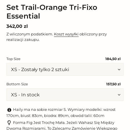
Set Trail-Orange Tri-Fixo
Essential
Cena
342,00 zl
regularna
Z wliczonym podatkiem.
Koszt wysyłki
obliczony przy
realizacji zakupu.
Top Size
184,50 zl
Bottom Size
157,50 zl
Haily ma na sobie rozmiar S. Wymiary modelki: wzrost
170cm, biust: 83cm, biodra: 89cm, obwód talii: 60cm
Forma Fig Jest Trochę Mała. Jeżeli Wahasz Się Między
Dwoma Rozmiarami, To Zalecamy Zamówienie Większego