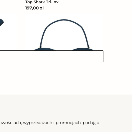
Top Shark Tri-Inv
Cena
197,00 zl
regularna
Top
Shark
Bandeau
Top Shark Bandeau
Cena
175,50 zl
regularna
Top
nowościach, wyprzedażach i promocjach, podając
Shark
Bandeau-