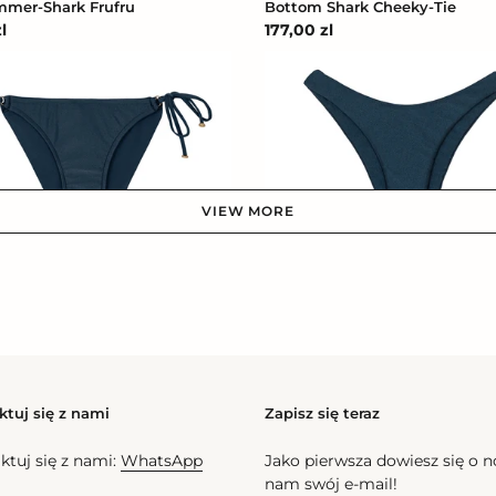
mmer-Shark Frufru
Bottom Shark Cheeky-Tie
l
Cena
177,00 zl
na
regularna
Bottom
Shark
Bandeau
t
VIEW MORE
Bottom Shark Bandeau
Shark Inv Comfort
Cena
157,50 zl
l
regularna
na
ktuj się z nami
Zapisz się teraz
Bottom
ktuj się z nami:
WhatsApp
Jako pierwsza dowiesz się o 
Shark
nam swój e-mail!
Essential