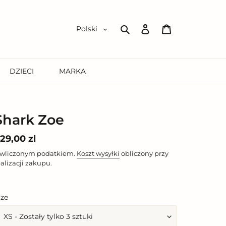
Zaloguj
Koszyk
Polski
się
Szukaj
DZIECI
MARKA
Shark Zoe
ena
29,00 zl
egularna
 wliczonym podatkiem.
Koszt wysyłki
obliczony przy
ealizacji zakupu.
ize