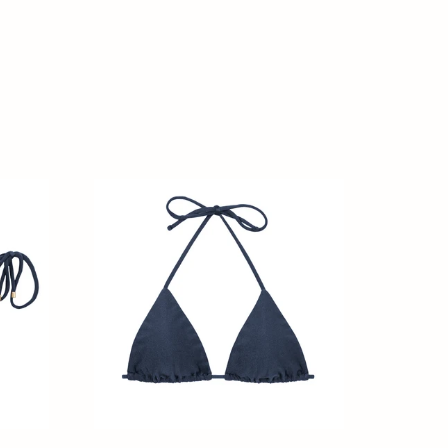
Top
Shark
Tri-
Inv