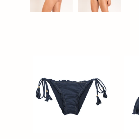
Bottom
Top
Shimmer-
Shimme
Shark
Shark
Frufru
Frufru