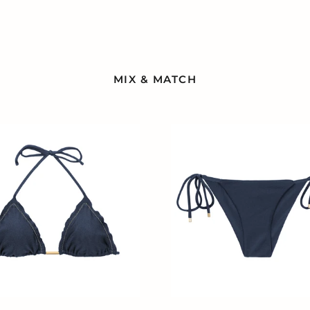
MIX & MATCH
Bottom
r-
Shark
Cheeky-
Tie