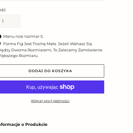
lość
Manu nosi rozmiar S.
Forma Fig Jest Trochę Mała. Jeżeli Wahasz Się
iędzy Dwoma Rozmiarami, To Zalecamy Zamówienie
iększego Rozmiaru.
DODAJ DO KOSZYKA
Więcej opcji płatności
odawanie
roduktu
nformacje o Produkcie
o