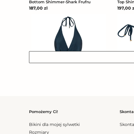
Bottom Shimmer-Shark Frufru
Top Shi
Cena
187,00 zl
Cena
197,00 z
regularna
regular
Shark
Bottom
Transpassado
Shark
Inv
Comfor
Bottom 
Cena
166,50 z
regular
Shark Transpassado
Cena
333,00 zl
regularna
Pomożemy Ci!
Skonta
Bottom
Bottom
Bikini dla mojej sylwetki
Skonta
Shark
Shark
Rozmiary
Cheeky-
Nice-