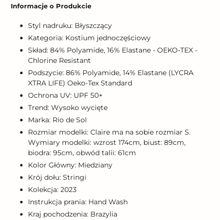
produktu
Informacje o Produkcie
do
koszyka
Styl nadruku: Błyszczący
Kategoria: Kostium jednoczęściowy
Skład: 84% Polyamide, 16% Elastane - OEKO-TEX -
Chlorine Resistant
Podszycie: 86% Polyamide, 14% Elastane (LYCRA
XTRA LIFE) Oeko-Tex Standard
Ochrona UV: UPF 50+
Trend: Wysoko wycięte
Marka: Rio de Sol
Rozmiar modelki: Claire ma na sobie rozmiar S.
Wymiary modelki: wzrost 174cm, biust: 89cm,
biodra: 95cm, obwód talii: 61cm
Kolor Główny: Miedziany
Krój dołu: Stringi
Kolekcja: 2023
Instrukcja prania: Hand Wash
Kraj pochodzenia: Brazylia