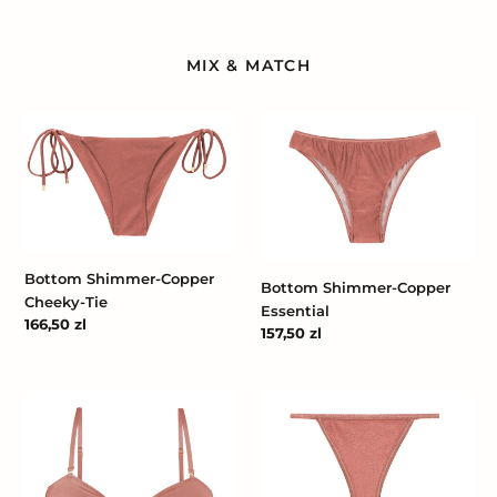
MIX & MATCH
Bottom
Bottom
Shimmer-
Shimmer-
Copper
Copper
Cheeky-
Essential
Tie
Bottom Shimmer-Copper
Bottom Shimmer-Copper
Cheeky-Tie
Essential
Cena
166,50 zl
Cena
157,50 zl
regularna
regularna
Top
Bottom
Shimmer-
Shimmer-
Copper
Copper
Bandeau-
California
Joy