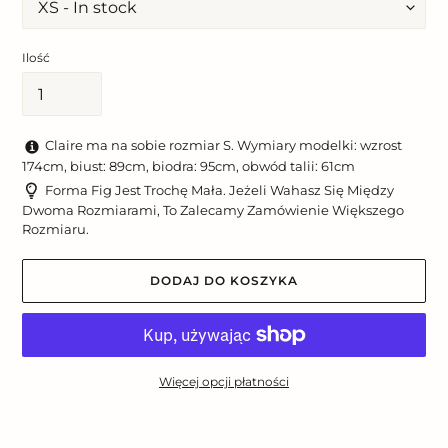
Ilość
Claire ma na sobie rozmiar S. Wymiary modelki: wzrost
174cm, biust: 89cm, biodra: 95cm, obwód talii: 61cm
Forma Fig Jest Trochę Mała. Jeżeli Wahasz Się Między
Dwoma Rozmiarami, To Zalecamy Zamówienie Większego
Rozmiaru.
DODAJ DO KOSZYKA
Więcej opcji płatności
Dodawanie