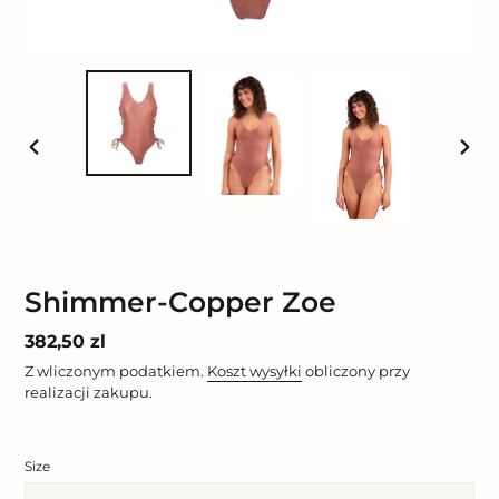
POPRZEDNI
NAST
SLAJD
SLAJ
Shimmer-Copper Zoe
Cena
382,50 zl
regularna
Z wliczonym podatkiem.
Koszt wysyłki
obliczony przy
realizacji zakupu.
Size