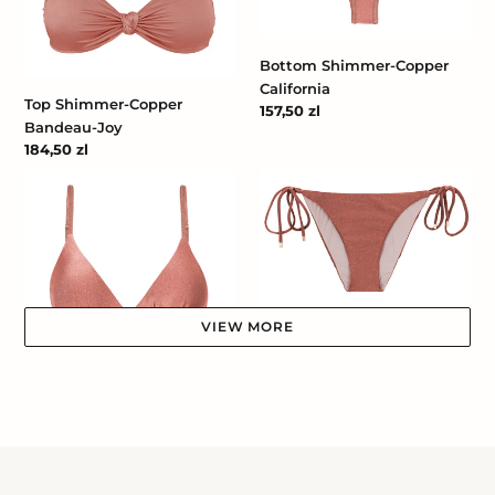
Bottom Shimmer-Copper
California
Top Shimmer-Copper
Cena
157,50 zl
Bandeau-Joy
regularna
Cena
184,50 zl
regularna
Top
Bottom
Shimmer-
Shimmer-
Copper
Copper
Tri-
Ibiza-
Fixo
Comfy
VIEW MORE
Bottom Shimmer-Copper
Ibiza-Comfy
Top Shimmer-Copper Tri-
Cena
162,00 zl
Fixo
regularna
Cena
184,50 zl
regularna
Bottom
Bottom