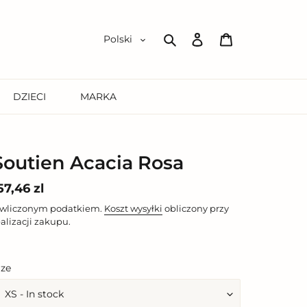
Zaloguj
Koszyk
Polski
się
Szukaj
DZIECI
MARKA
Soutien Acacia Rosa
ena
57,46 zl
egularna
 wliczonym podatkiem.
Koszt wysyłki
obliczony przy
ealizacji zakupu.
ize