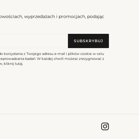
nowościach, wyprzedażach i promocjach, podając
SUBSKRYBUJ
do korzystania z Twojego adresu e-mail i plików cookie w celu
rzeprowadzania badań. W każdej chwili możesz zrezygnować z
, kliknij
tutaj
.
Instagram