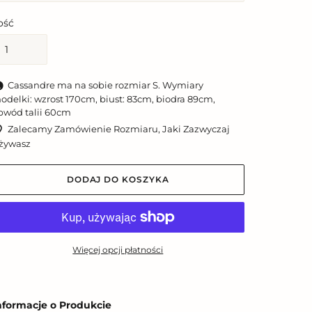
lość
Cassandre ma na sobie rozmiar S. Wymiary
odelki: wzrost 170cm, biust: 83cm, biodra 89cm,
bwód talii 60cm
Zalecamy Zamówienie Rozmiaru, Jaki Zazwyczaj
żywasz
DODAJ DO KOSZYKA
Więcej opcji płatności
odawanie
roduktu
nformacje o Produkcie