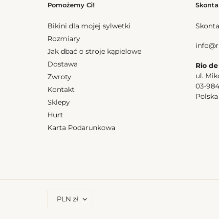
Pomożemy Ci!
Skonta
Bikini dla mojej sylwetki
Skonta
Rozmiary
info@r
Jak dbać o stroje kąpielowe
Dostawa
Rio de
ul. Mik
Zwroty
03-98
Kontakt
Polsk
Sklepy
Hurt
Karta Podarunkowa
W
PLN zł
A
L