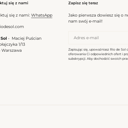
ktuj się z nami
Zapisz się teraz
ktuj się z nami:
WhatsApp
Jako pierwsza dowiesz się o 
nam swój e-mail!
iodesol.com
 Sol
- Maciej Puścian
ołajczyka 1/13
Zapisując się, upoważniasz Rio de Sol 
4 Warszawa
oferowania Ci odpowiednich ofert i p
a
subskrypcji. Aby dochodzić swoich praw