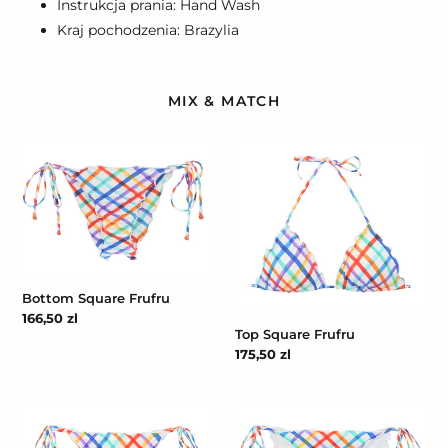
Instrukcja prania: Hand Wash
Kraj pochodzenia: Brazylia
MIX & MATCH
Bottom
Top
Square
Square
Frufru
Frufru
Bottom Square Frufru
Cena
166,50 zl
Top Square Frufru
regularna
Cena
175,50 zl
regularna
Bottom
Bottom
Square
Square