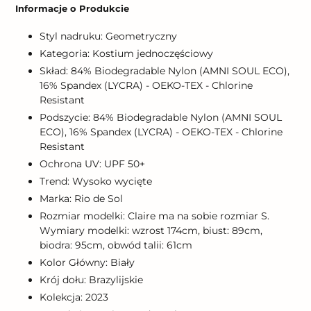
produktu
Informacje o Produkcie
do
koszyka
Styl nadruku: Geometryczny
Kategoria: Kostium jednoczęściowy
Skład: 84% Biodegradable Nylon (AMNI SOUL ECO),
16% Spandex (LYCRA) - OEKO-TEX - Chlorine
Resistant
Podszycie: 84% Biodegradable Nylon (AMNI SOUL
ECO), 16% Spandex (LYCRA) - OEKO-TEX - Chlorine
Resistant
Ochrona UV: UPF 50+
Trend: Wysoko wycięte
Marka: Rio de Sol
Rozmiar modelki: Claire ma na sobie rozmiar S.
Wymiary modelki: wzrost 174cm, biust: 89cm,
biodra: 95cm, obwód talii: 61cm
Kolor Główny: Biały
Krój dołu: Brazylijskie
Kolekcja: 2023