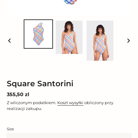
POPRZEDNI
NAST
SLAJD
SLAJ
Square Santorini
Cena
355,50 zl
regularna
Z wliczonym podatkiem.
Koszt wysyłki
obliczony przy
realizacji zakupu.
Size