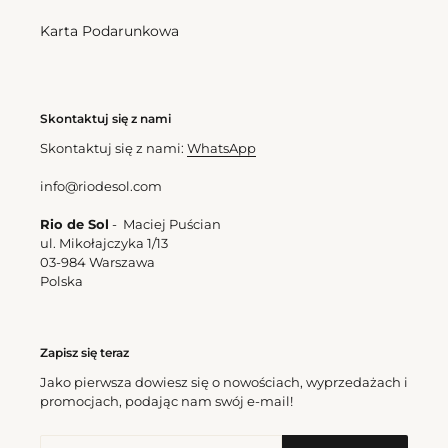
Karta Podarunkowa
Square Rash-Guard Kids
Cena
310,50 zl
regularna
Skontaktuj się z nami
Skontaktuj się z nami:
WhatsApp
info@riodesol.com
Rio de Sol
- Maciej Puścian
ul. Mikołajczyka 1/13
03-984 Warszawa
Polska
Zapisz się teraz
Jako pierwsza dowiesz się o nowościach, wyprzedażach i
promocjach, podając nam swój e-mail!