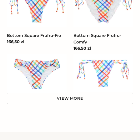
Frufru-
Frufru-
Fio
Comfy
Bottom Square Frufru-Fio
Bottom Square Frufru-
Cena
166,50 zl
Comfy
regularna
Cena
166,50 zl
regularna
Bottom
Bottom
Square
Square
Mel
Pipa
VIEW MORE
Bottom Square Pipa
Bottom Square Mel
Cena
166,50 zl
Cena
166,50 zl
regularna
regularna
Top
Square
Square
Santorini-
Kyra
Kids