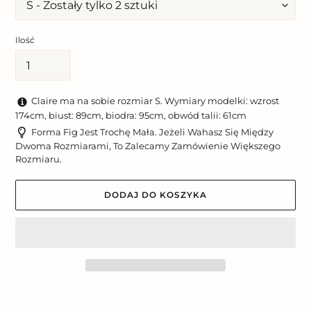
Ilość
Claire ma na sobie rozmiar S. Wymiary modelki: wzrost
174cm, biust: 89cm, biodra: 95cm, obwód talii: 61cm
Forma Fig Jest Trochę Mała. Jeżeli Wahasz Się Między
Dwoma Rozmiarami, To Zalecamy Zamówienie Większego
Rozmiaru.
DODAJ DO KOSZYKA
Dodawanie