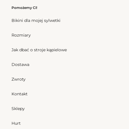
Pomożemy Ci!
Bikini dla mojej sylwetki
Rozmiary
Top Square Kyra
Cena
193,50 zl
Jak dbać o stroje kąpielowe
regularna
Dostawa
Square Santorini-Kids
Cena
310,50 zl
regularna
Zwroty
Square
Kontakt
Rash-
Guard
Kids
Sklepy
Hurt